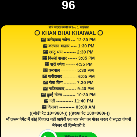
96
सीधे सट्टा कंपनी का No 1 खाईवाल
⭕️ KHAN BHAI KHAIWAL ⭕️
🎰 फरीदाबाद सवेरा --- 12:30 PM
🎰 कल्याण बाज़ार ---- 1:30 PM
🎰 खाटू धाम -------- 2:30 PM
🎰 दिल्ली बाज़ार ------ 3:05 PM
🎰 श्री गणेश ------ 4:35 PM
🎰 करनाल ---------- 5:30 PM
🎰 फरीदाबाद --------- 6:05 PM
🎰 गोवा किंग -------- 7:30 PM
🎰 गाजियाबाद ------- 9:40 PM
🎰 दुबई गोल्ड -------- 10:30 PM
🎰 गली ----------- 11:40 PM
🎰 दिसावर ---------- 03:00 AM
((जोड़ी रेट 10=960/-)) ((हरूफ़ रेट 100=960/-))
माँ क़सम पेमेंट में कोई दिक्कत नहीं आयेगी एक बार सेवा का मोका जरूर दे सट्टा कंपनी
मैनेजर की ज़िम्मेवारी है