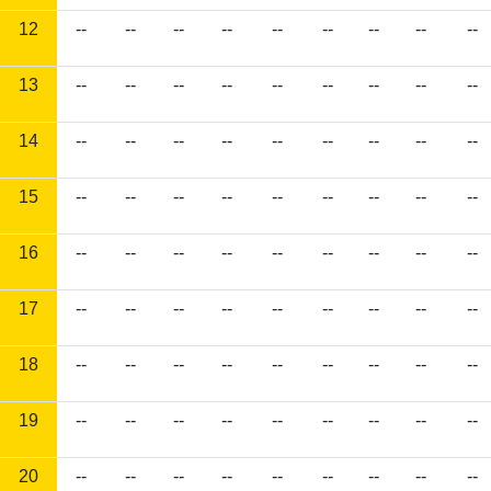
12
--
--
--
--
--
--
--
--
--
13
--
--
--
--
--
--
--
--
--
14
--
--
--
--
--
--
--
--
--
15
--
--
--
--
--
--
--
--
--
16
--
--
--
--
--
--
--
--
--
17
--
--
--
--
--
--
--
--
--
18
--
--
--
--
--
--
--
--
--
19
--
--
--
--
--
--
--
--
--
20
--
--
--
--
--
--
--
--
--