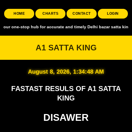
HOME
CHARTS
CONTACT
LOGIN
stop hub for accurate and timely Delhi bazar satta king, covering al
A1 SATTA KING
August 8, 2026, 1:34:49 AM
FASTAST RESULS OF A1 SATTA
KING
DISAWER