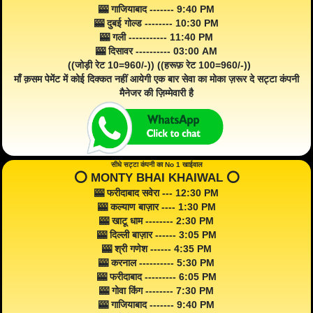
🎰 गाजियाबाद ------- 9:40 PM
🎰 दुबई गोल्ड -------- 10:30 PM
🎰 गली ----------- 11:40 PM
🎰 दिसावर ---------- 03:00 AM
((जोड़ी रेट 10=960/-)) ((हरूफ़ रेट 100=960/-))
माँ क़सम पेमेंट में कोई दिक्कत नहीं आयेगी एक बार सेवा का मोका ज़रूर दे सट्टा कंपनी
मैनेजर की ज़िम्मेवारी है
सीधे सट्टा कंपनी का No 1 खाईवाल
⭕️ MONTY BHAI KHAIWAL ⭕️
🎰 फरीदाबाद सवेरा --- 12:30 PM
🎰 कल्याण बाज़ार ---- 1:30 PM
🎰 खाटू धाम -------- 2:30 PM
🎰 दिल्ली बाज़ार ------ 3:05 PM
🎰 श्री गणेश ------ 4:35 PM
🎰 करनाल ---------- 5:30 PM
🎰 फरीदाबाद --------- 6:05 PM
🎰 गोवा किंग -------- 7:30 PM
🎰 गाजियाबाद ------- 9:40 PM