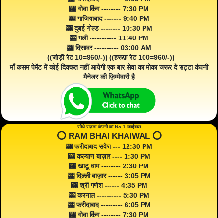
🎰 गोवा किंग -------- 7:30 PM
🎰 गाजियाबाद ------- 9:40 PM
🎰 दुबई गोल्ड -------- 10:30 PM
🎰 गली ----------- 11:40 PM
🎰 दिसावर ---------- 03:00 AM
((जोड़ी रेट 10=960/-)) ((हरूफ़ रेट 100=960/-))
माँ क़सम पेमेंट में कोई दिक्कत नहीं आयेगी एक बार सेवा का मोका जरूर दे सट्टा कंपनी
मैनेजर की ज़िम्मेवारी है
सीधे सट्टा कंपनी का No 1 खाईवाल
⭕️ RAM BHAI KHAIWAL ⭕️
🎰 फरीदाबाद सवेरा --- 12:30 PM
🎰 कल्याण बाज़ार ---- 1:30 PM
🎰 खाटू धाम -------- 2:30 PM
🎰 दिल्ली बाज़ार ------ 3:05 PM
🎰 श्री गणेश ------ 4:35 PM
🎰 करनाल ---------- 5:30 PM
🎰 फरीदाबाद --------- 6:05 PM
🎰 गोवा किंग -------- 7:30 PM