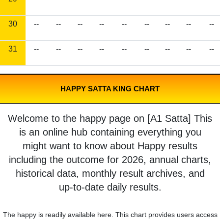
30
--
--
--
--
--
--
--
--
--
31
--
--
--
--
--
--
--
--
--
HAPPY SATTA KING CHART
Welcome to the happy page on [A1 Satta] This
is an online hub containing everything you
might want to know about Happy results
including the outcome for 2026, annual charts,
historical data, monthly result archives, and
up-to-date daily results.
The happy is readily available here. This chart provides users access