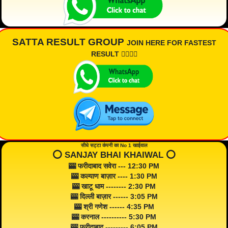
SATTA RESULT GROUP
JOIN HERE FOR FASTEST
RESULT 👇🏾👇🏾
सीधे सट्टा कंपनी का No 1 खाईवाल
⭕️ SANJAY BHAI KHAIWAL ⭕️
🎰 फरीदाबाद सवेरा --- 12:30 PM
🎰 कल्याण बाज़ार ---- 1:30 PM
🎰 खाटू धाम -------- 2:30 PM
🎰 दिल्ली बाज़ार ------ 3:05 PM
🎰 श्री गणेश ------ 4:35 PM
🎰 करनाल ---------- 5:30 PM
🎰 फरीदाबाद --------- 6:05 PM