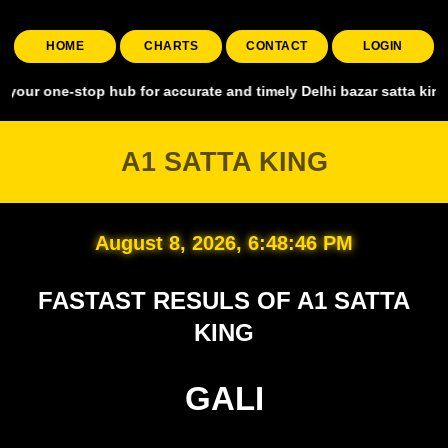
HOME
CHARTS
CONTACT
LOGIN
stop hub for accurate and timely Delhi bazar satta king, covering a
A1 SATTA KING
August 8, 2026, 6:48:47 PM
FASTAST RESULS OF A1 SATTA
KING
GALI