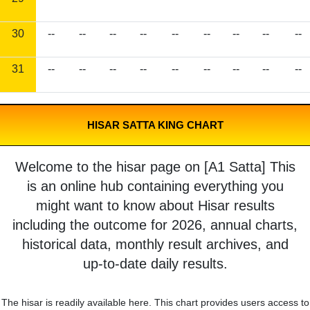
30
--
--
--
--
--
--
--
--
--
31
--
--
--
--
--
--
--
--
--
HISAR SATTA KING CHART
Welcome to the hisar page on [A1 Satta] This
is an online hub containing everything you
might want to know about Hisar results
including the outcome for 2026, annual charts,
historical data, monthly result archives, and
up-to-date daily results.
The hisar is readily available here. This chart provides users access to