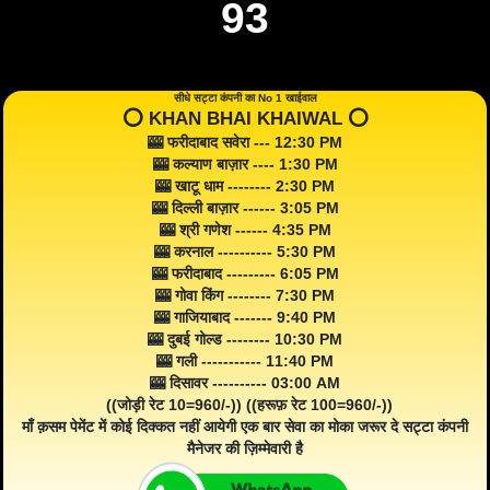
93
सीधे सट्टा कंपनी का No 1 खाईवाल
⭕️ KHAN BHAI KHAIWAL ⭕️
🎰 फरीदाबाद सवेरा --- 12:30 PM
🎰 कल्याण बाज़ार ---- 1:30 PM
🎰 खाटू धाम -------- 2:30 PM
🎰 दिल्ली बाज़ार ------ 3:05 PM
🎰 श्री गणेश ------ 4:35 PM
🎰 करनाल ---------- 5:30 PM
🎰 फरीदाबाद --------- 6:05 PM
🎰 गोवा किंग -------- 7:30 PM
🎰 गाजियाबाद ------- 9:40 PM
🎰 दुबई गोल्ड -------- 10:30 PM
🎰 गली ----------- 11:40 PM
🎰 दिसावर ---------- 03:00 AM
((जोड़ी रेट 10=960/-)) ((हरूफ़ रेट 100=960/-))
माँ क़सम पेमेंट में कोई दिक्कत नहीं आयेगी एक बार सेवा का मोका जरूर दे सट्टा कंपनी
मैनेजर की ज़िम्मेवारी है