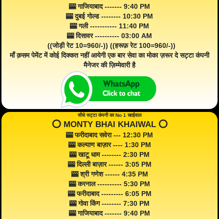
🎰 गाजियाबाद ------- 9:40 PM
🎰 दुबई गोल्ड -------- 10:30 PM
🎰 गली ----------- 11:40 PM
🎰 दिसावर ---------- 03:00 AM
((जोड़ी रेट 10=960/-)) ((हरूफ़ रेट 100=960/-))
माँ क़सम पेमेंट में कोई दिक्कत नहीं आयेगी एक बार सेवा का मोका ज़रूर दे सट्टा कंपनी
मैनेजर की ज़िम्मेवारी है
सीधे सट्टा कंपनी का No 1 खाईवाल
⭕️ MONTY BHAI KHAIWAL ⭕️
🎰 फरीदाबाद सवेरा --- 12:30 PM
🎰 कल्याण बाज़ार ---- 1:30 PM
🎰 खाटू धाम -------- 2:30 PM
🎰 दिल्ली बाज़ार ------ 3:05 PM
🎰 श्री गणेश ------ 4:35 PM
🎰 करनाल ---------- 5:30 PM
🎰 फरीदाबाद --------- 6:05 PM
🎰 गोवा किंग -------- 7:30 PM
🎰 गाजियाबाद ------- 9:40 PM