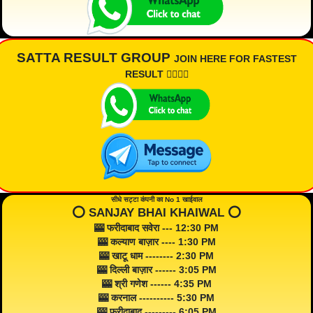
SATTA RESULT GROUP
JOIN HERE FOR FASTEST
RESULT 👇🏾👇🏾
सीधे सट्टा कंपनी का No 1 खाईवाल
⭕️ SANJAY BHAI KHAIWAL ⭕️
🎰 फरीदाबाद सवेरा --- 12:30 PM
🎰 कल्याण बाज़ार ---- 1:30 PM
🎰 खाटू धाम -------- 2:30 PM
🎰 दिल्ली बाज़ार ------ 3:05 PM
🎰 श्री गणेश ------ 4:35 PM
🎰 करनाल ---------- 5:30 PM
🎰 फरीदाबाद --------- 6:05 PM