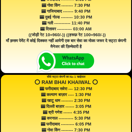
🎰 गोवा किंग -------- 7:30 PM
🎰 गाजियाबाद ------- 9:40 PM
🎰 दुबई गोल्ड -------- 10:30 PM
🎰 गली ----------- 11:40 PM
🎰 दिसावर ---------- 03:00 AM
((जोड़ी रेट 10=960/-)) ((हरूफ़ रेट 100=960/-))
माँ क़सम पेमेंट में कोई दिक्कत नहीं आयेगी एक बार सेवा का मोका जरूर दे सट्टा कंपनी
मैनेजर की ज़िम्मेवारी है
सीधे सट्टा कंपनी का No 1 खाईवाल
⭕️ RAM BHAI KHAIWAL ⭕️
🎰 फरीदाबाद सवेरा --- 12:30 PM
🎰 कल्याण बाज़ार ---- 1:30 PM
🎰 खाटू धाम -------- 2:30 PM
🎰 दिल्ली बाज़ार ------ 3:05 PM
🎰 श्री गणेश ------ 4:35 PM
🎰 करनाल ---------- 5:30 PM
🎰 फरीदाबाद --------- 6:05 PM
🎰 गोवा किंग -------- 7:30 PM