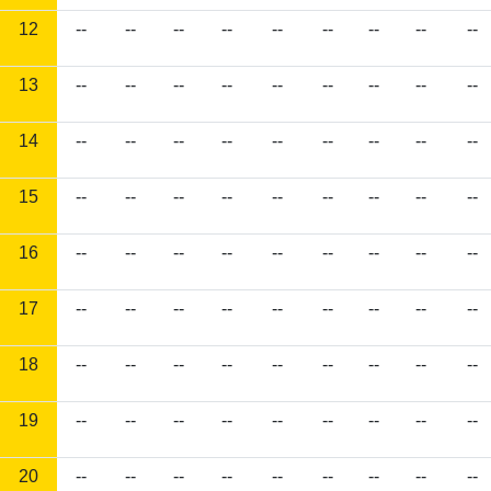
12
--
--
--
--
--
--
--
--
--
13
--
--
--
--
--
--
--
--
--
14
--
--
--
--
--
--
--
--
--
15
--
--
--
--
--
--
--
--
--
16
--
--
--
--
--
--
--
--
--
17
--
--
--
--
--
--
--
--
--
18
--
--
--
--
--
--
--
--
--
19
--
--
--
--
--
--
--
--
--
20
--
--
--
--
--
--
--
--
--