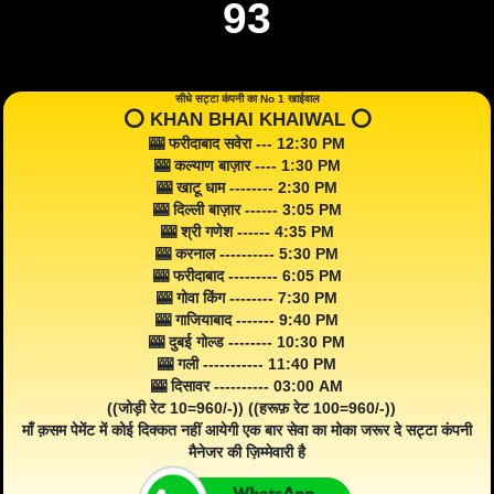
93
सीधे सट्टा कंपनी का No 1 खाईवाल
⭕️ KHAN BHAI KHAIWAL ⭕️
🎰 फरीदाबाद सवेरा --- 12:30 PM
🎰 कल्याण बाज़ार ---- 1:30 PM
🎰 खाटू धाम -------- 2:30 PM
🎰 दिल्ली बाज़ार ------ 3:05 PM
🎰 श्री गणेश ------ 4:35 PM
🎰 करनाल ---------- 5:30 PM
🎰 फरीदाबाद --------- 6:05 PM
🎰 गोवा किंग -------- 7:30 PM
🎰 गाजियाबाद ------- 9:40 PM
🎰 दुबई गोल्ड -------- 10:30 PM
🎰 गली ----------- 11:40 PM
🎰 दिसावर ---------- 03:00 AM
((जोड़ी रेट 10=960/-)) ((हरूफ़ रेट 100=960/-))
माँ क़सम पेमेंट में कोई दिक्कत नहीं आयेगी एक बार सेवा का मोका जरूर दे सट्टा कंपनी
मैनेजर की ज़िम्मेवारी है