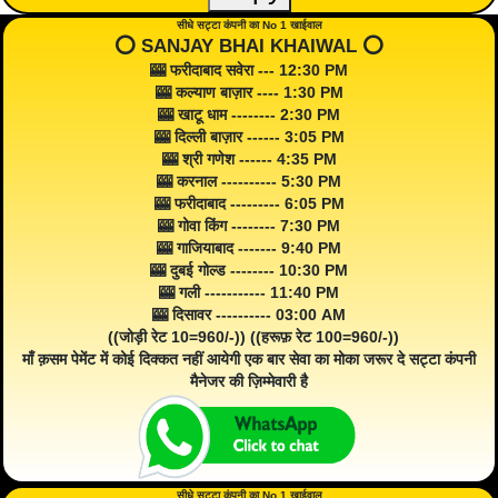
सीधे सट्टा कंपनी का No 1 खाईवाल
⭕️ SANJAY BHAI KHAIWAL ⭕️
🎰 फरीदाबाद सवेरा --- 12:30 PM
🎰 कल्याण बाज़ार ---- 1:30 PM
🎰 खाटू धाम -------- 2:30 PM
🎰 दिल्ली बाज़ार ------ 3:05 PM
🎰 श्री गणेश ------ 4:35 PM
🎰 करनाल ---------- 5:30 PM
🎰 फरीदाबाद --------- 6:05 PM
🎰 गोवा किंग -------- 7:30 PM
🎰 गाजियाबाद ------- 9:40 PM
🎰 दुबई गोल्ड -------- 10:30 PM
🎰 गली ----------- 11:40 PM
🎰 दिसावर ---------- 03:00 AM
((जोड़ी रेट 10=960/-)) ((हरूफ़ रेट 100=960/-))
माँ क़सम पेमेंट में कोई दिक्कत नहीं आयेगी एक बार सेवा का मोका जरूर दे सट्टा कंपनी
मैनेजर की ज़िम्मेवारी है
सीधे सट्टा कंपनी का No 1 खाईवाल