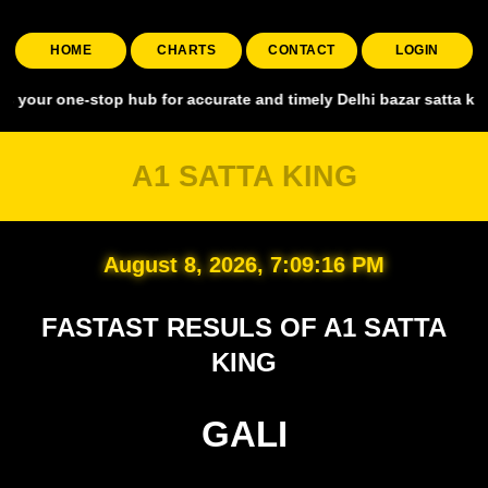
HOME
CHARTS
CONTACT
LOGIN
-stop hub for accurate and timely Delhi bazar satta king, covering 
A1 SATTA KING
August 8, 2026, 7:09:17 PM
FASTAST RESULS OF A1 SATTA
KING
GALI