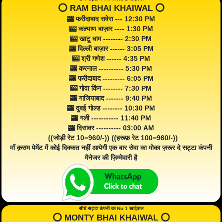
⭕️ RAM BHAI KHAIWAL ⭕️
🎰 फरीदाबाद सवेरा --- 12:30 PM
🎰 कल्याण बाज़ार ---- 1:30 PM
🎰 खाटू धाम -------- 2:30 PM
🎰 दिल्ली बाज़ार ------ 3:05 PM
🎰 श्री गणेश ------ 4:35 PM
🎰 करनाल ---------- 5:30 PM
🎰 फरीदाबाद --------- 6:05 PM
🎰 गोवा किंग -------- 7:30 PM
🎰 गाजियाबाद ------- 9:40 PM
🎰 दुबई गोल्ड -------- 10:30 PM
🎰 गली ----------- 11:40 PM
🎰 दिसावर ---------- 03:00 AM
((जोड़ी रेट 10=960/-)) ((हरूफ़ रेट 100=960/-))
माँ क़सम पेमेंट में कोई दिक्कत नहीं आयेगी एक बार सेवा का मोका ज़रूर दे सट्टा कंपनी
मैनेजर की ज़िम्मेवारी है
सीधे सट्टा कंपनी का No 1 खाईवाल
⭕️ MONTY BHAI KHAIWAL ⭕️