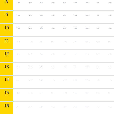
8
--
--
--
--
--
--
--
--
--
9
--
--
--
--
--
--
--
--
--
10
--
--
--
--
--
--
--
--
--
11
--
--
--
--
--
--
--
--
--
12
--
--
--
--
--
--
--
--
--
13
--
--
--
--
--
--
--
--
--
14
--
--
--
--
--
--
--
--
--
15
--
--
--
--
--
--
--
--
--
16
--
--
--
--
--
--
--
--
--