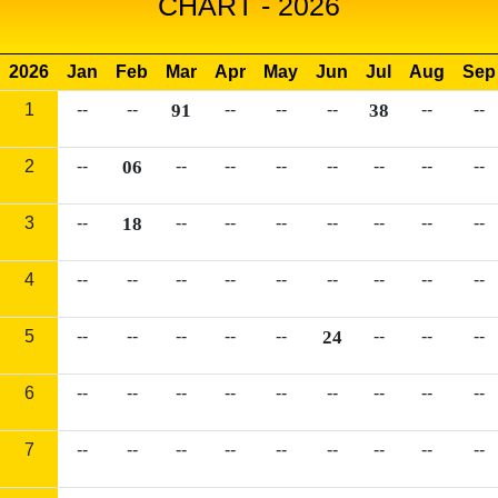
CHART - 2026
2026
Jan
Feb
Mar
Apr
May
Jun
Jul
Aug
Sep
1
--
--
91
--
--
--
38
--
--
2
--
06
--
--
--
--
--
--
--
3
--
18
--
--
--
--
--
--
--
4
--
--
--
--
--
--
--
--
--
5
--
--
--
--
--
24
--
--
--
6
--
--
--
--
--
--
--
--
--
7
--
--
--
--
--
--
--
--
--