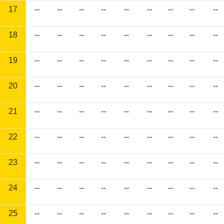
17
--
--
--
--
--
--
--
--
--
18
--
--
--
--
--
--
--
--
--
19
--
--
--
--
--
--
--
--
--
20
--
--
--
--
--
--
--
--
--
21
--
--
--
--
--
--
--
--
--
22
--
--
--
--
--
--
--
--
--
23
--
--
--
--
--
--
--
--
--
24
--
--
--
--
--
--
--
--
--
25
--
--
--
--
--
--
--
--
--