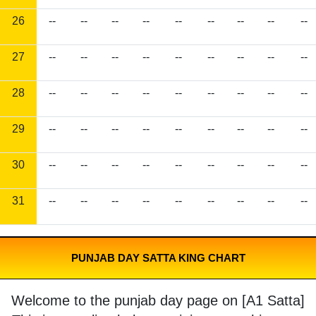
26
--
--
--
--
--
--
--
--
--
27
--
--
--
--
--
--
--
--
--
28
--
--
--
--
--
--
--
--
--
29
--
--
--
--
--
--
--
--
--
30
--
--
--
--
--
--
--
--
--
31
--
--
--
--
--
--
--
--
--
PUNJAB DAY SATTA KING CHART
Welcome to the punjab day page on [A1 Satta]