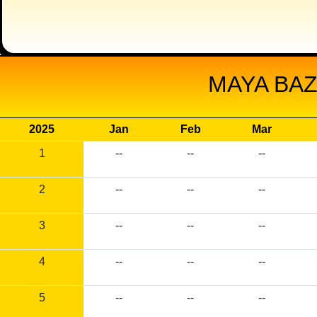
MAYA BAZ
2025
Jan
Feb
Mar
1
--
--
--
2
--
--
--
3
--
--
--
4
--
--
--
5
--
--
--