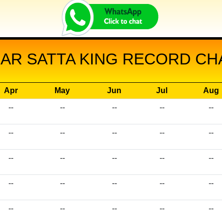
AR SATTA KING RECORD CHA
Apr
May
Jun
Jul
Aug
--
--
--
--
--
--
--
--
--
--
--
--
--
--
--
--
--
--
--
--
--
--
--
--
--