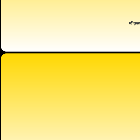
माँ क़स