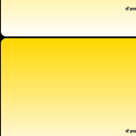
माँ क़स
माँ क़स