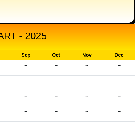
RT - 2025
Sep
Oct
Nov
Dec
--
--
--
--
--
--
--
--
--
--
--
--
--
--
--
--
--
--
--
--