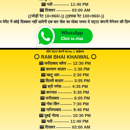
🎰 गली ----------- 11:40 PM
🎰 दिसावर ---------- 03:00 AM
((जोड़ी रेट 10=960/-)) ((हरूफ़ रेट 100=960/-))
म पेमेंट में कोई दिक्कत नहीं आयेगी एक बार सेवा का मोका जरूर दे सट्टा कंपनी मैनेजर की ज़िम्म
सीधे सट्टा कंपनी का No 1 खाईवाल
⭕️ RAM BHAI KHAIWAL ⭕️
🎰 फरीदाबाद सवेरा --- 12:30 PM
🎰 कल्याण बाज़ार ---- 1:30 PM
🎰 खाटू धाम -------- 2:30 PM
🎰 दिल्ली बाज़ार ------ 3:05 PM
🎰 श्री गणेश ------ 4:35 PM
🎰 करनाल ---------- 5:30 PM
🎰 फरीदाबाद --------- 6:05 PM
🎰 गोवा किंग -------- 7:30 PM
🎰 गाजियाबाद ------- 9:40 PM
🎰 दुबई गोल्ड -------- 10:30 PM
🎰 गली ----------- 11:40 PM
🎰 दिसावर ---------- 03:00 AM