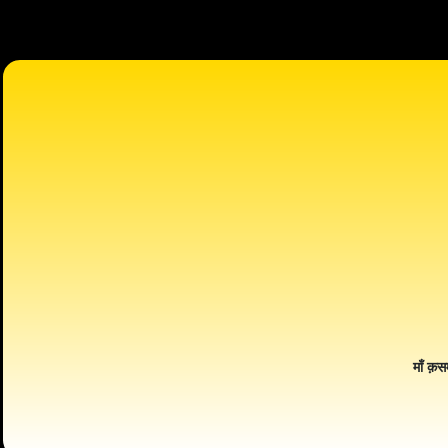
माँ क़स