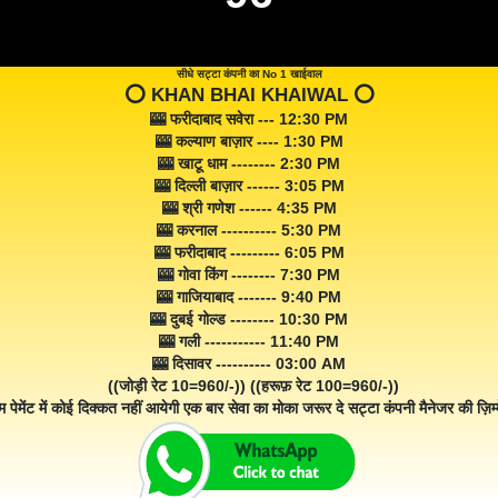
सीधे सट्टा कंपनी का No 1 खाईवाल
⭕️ KHAN BHAI KHAIWAL ⭕️
🎰 फरीदाबाद सवेरा --- 12:30 PM
🎰 कल्याण बाज़ार ---- 1:30 PM
🎰 खाटू धाम -------- 2:30 PM
🎰 दिल्ली बाज़ार ------ 3:05 PM
🎰 श्री गणेश ------ 4:35 PM
🎰 करनाल ---------- 5:30 PM
🎰 फरीदाबाद --------- 6:05 PM
🎰 गोवा किंग -------- 7:30 PM
🎰 गाजियाबाद ------- 9:40 PM
🎰 दुबई गोल्ड -------- 10:30 PM
🎰 गली ----------- 11:40 PM
🎰 दिसावर ---------- 03:00 AM
((जोड़ी रेट 10=960/-)) ((हरूफ़ रेट 100=960/-))
म पेमेंट में कोई दिक्कत नहीं आयेगी एक बार सेवा का मोका जरूर दे सट्टा कंपनी मैनेजर की ज़िम्म