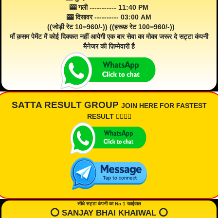
🎰 गली ----------- 11:40 PM
🎰 दिसावर ---------- 03:00 AM
((जोड़ी रेट 10=960/-)) ((हरूफ़ रेट 100=960/-))
माँ क़सम पेमेंट में कोई दिक्कत नहीं आयेगी एक बार सेवा का मोका जरूर दे सट्टा कंपनी
मैनेजर की ज़िम्मेवारी है
SATTA RESULT GROUP
JOIN HERE FOR FASTEST
RESULT 👇🏾👇🏾
सीधे सट्टा कंपनी का No 1 खाईवाल
⭕️ SANJAY BHAI KHAIWAL ⭕️