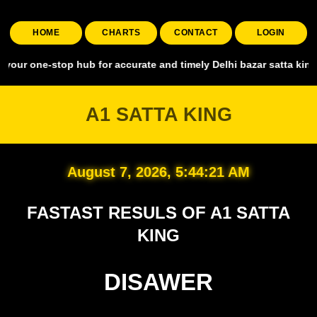
HOME
CHARTS
CONTACT
LOGIN
stop hub for accurate and timely Delhi bazar satta king, covering a
A1 SATTA KING
August 7, 2026, 5:44:22 AM
FASTAST RESULS OF A1 SATTA
KING
DISAWER