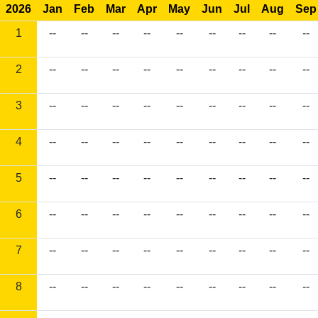
2026
Jan
Feb
Mar
Apr
May
Jun
Jul
Aug
Sep
1
--
--
--
--
--
--
--
--
--
2
--
--
--
--
--
--
--
--
--
3
--
--
--
--
--
--
--
--
--
4
--
--
--
--
--
--
--
--
--
5
--
--
--
--
--
--
--
--
--
6
--
--
--
--
--
--
--
--
--
7
--
--
--
--
--
--
--
--
--
8
--
--
--
--
--
--
--
--
--