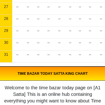
27
--
--
--
--
--
--
--
--
--
28
--
--
--
--
--
--
--
--
--
29
--
--
--
--
--
--
--
--
--
30
--
--
--
--
--
--
--
--
--
31
--
--
--
--
--
--
--
--
--
TIME BAZAR TODAY SATTA KING CHART
Welcome to the time bazar today page on [A1
Satta] This is an online hub containing
everything you might want to know about Time