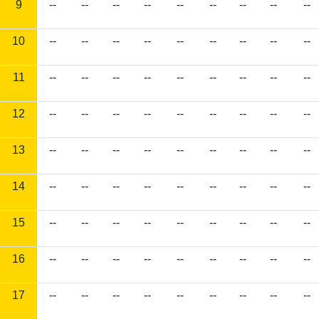
9
--
--
--
--
--
--
--
--
--
10
--
--
--
--
--
--
--
--
--
11
--
--
--
--
--
--
--
--
--
12
--
--
--
--
--
--
--
--
--
13
--
--
--
--
--
--
--
--
--
14
--
--
--
--
--
--
--
--
--
15
--
--
--
--
--
--
--
--
--
16
--
--
--
--
--
--
--
--
--
17
--
--
--
--
--
--
--
--
--