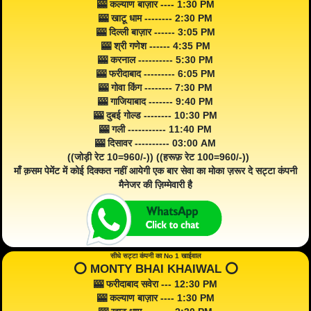
🎰 कल्याण बाज़ार ---- 1:30 PM
🎰 खाटू धाम -------- 2:30 PM
🎰 दिल्ली बाज़ार ------ 3:05 PM
🎰 श्री गणेश ------ 4:35 PM
🎰 करनाल ---------- 5:30 PM
🎰 फरीदाबाद --------- 6:05 PM
🎰 गोवा किंग -------- 7:30 PM
🎰 गाजियाबाद ------- 9:40 PM
🎰 दुबई गोल्ड -------- 10:30 PM
🎰 गली ----------- 11:40 PM
🎰 दिसावर ---------- 03:00 AM
((जोड़ी रेट 10=960/-)) ((हरूफ़ रेट 100=960/-))
माँ क़सम पेमेंट में कोई दिक्कत नहीं आयेगी एक बार सेवा का मोका ज़रूर दे सट्टा कंपनी
मैनेजर की ज़िम्मेवारी है
सीधे सट्टा कंपनी का No 1 खाईवाल
⭕️ MONTY BHAI KHAIWAL ⭕️
🎰 फरीदाबाद सवेरा --- 12:30 PM
🎰 कल्याण बाज़ार ---- 1:30 PM