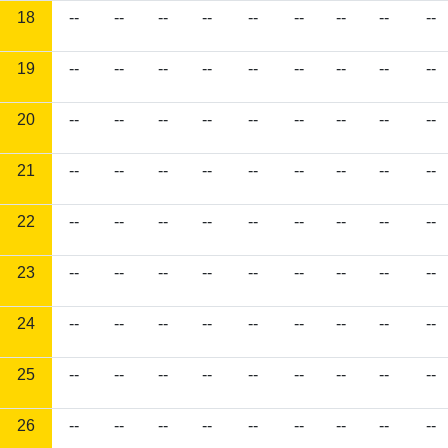
18
--
--
--
--
--
--
--
--
--
19
--
--
--
--
--
--
--
--
--
20
--
--
--
--
--
--
--
--
--
21
--
--
--
--
--
--
--
--
--
22
--
--
--
--
--
--
--
--
--
23
--
--
--
--
--
--
--
--
--
24
--
--
--
--
--
--
--
--
--
25
--
--
--
--
--
--
--
--
--
26
--
--
--
--
--
--
--
--
--