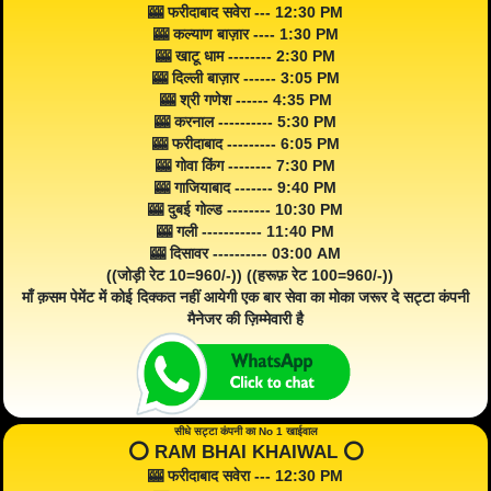
🎰 फरीदाबाद सवेरा --- 12:30 PM
🎰 कल्याण बाज़ार ---- 1:30 PM
🎰 खाटू धाम -------- 2:30 PM
🎰 दिल्ली बाज़ार ------ 3:05 PM
🎰 श्री गणेश ------ 4:35 PM
🎰 करनाल ---------- 5:30 PM
🎰 फरीदाबाद --------- 6:05 PM
🎰 गोवा किंग -------- 7:30 PM
🎰 गाजियाबाद ------- 9:40 PM
🎰 दुबई गोल्ड -------- 10:30 PM
🎰 गली ----------- 11:40 PM
🎰 दिसावर ---------- 03:00 AM
((जोड़ी रेट 10=960/-)) ((हरूफ़ रेट 100=960/-))
माँ क़सम पेमेंट में कोई दिक्कत नहीं आयेगी एक बार सेवा का मोका जरूर दे सट्टा कंपनी
मैनेजर की ज़िम्मेवारी है
सीधे सट्टा कंपनी का No 1 खाईवाल
⭕️ RAM BHAI KHAIWAL ⭕️
🎰 फरीदाबाद सवेरा --- 12:30 PM