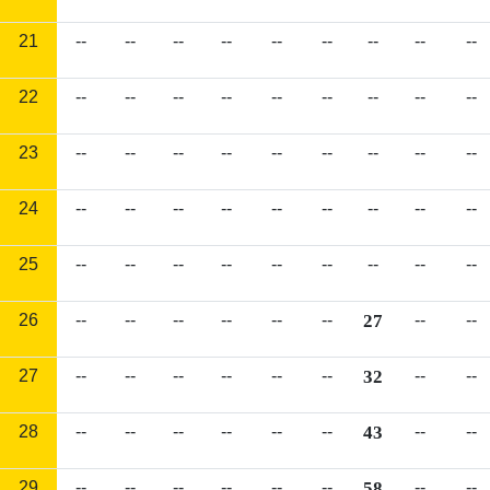
21
--
--
--
--
--
--
--
--
--
22
--
--
--
--
--
--
--
--
--
23
--
--
--
--
--
--
--
--
--
24
--
--
--
--
--
--
--
--
--
25
--
--
--
--
--
--
--
--
--
26
--
--
--
--
--
--
27
--
--
27
--
--
--
--
--
--
32
--
--
28
--
--
--
--
--
--
43
--
--
29
--
--
--
--
--
--
58
--
--