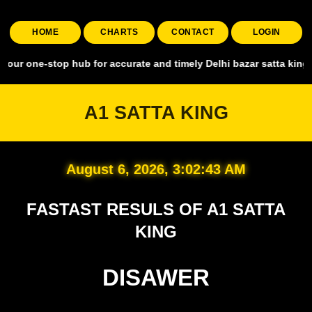
HOME
CHARTS
CONTACT
LOGIN
stop hub for accurate and timely Delhi bazar satta king, covering al
A1 SATTA KING
August 6, 2026, 3:02:44 AM
FASTAST RESULS OF A1 SATTA
KING
DISAWER