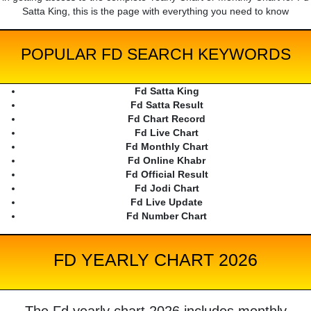
Satta King, this is the page with everything you need to know
POPULAR FD SEARCH KEYWORDS
Fd Satta King
Fd Satta Result
Fd Chart Record
Fd Live Chart
Fd Monthly Chart
Fd Online Khabr
Fd Official Result
Fd Jodi Chart
Fd Live Update
Fd Number Chart
FD YEARLY CHART 2026