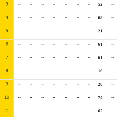
3
--
--
--
--
--
--
--
52
--
4
--
--
--
--
--
--
--
68
--
5
--
--
--
--
--
--
--
21
--
6
--
--
--
--
--
--
--
61
--
7
--
--
--
--
--
--
--
61
--
8
--
--
--
--
--
--
--
10
--
9
--
--
--
--
--
--
--
20
--
10
--
--
--
--
--
--
--
74
--
11
--
--
--
--
--
--
--
62
--