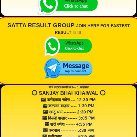
SATTA RESULT GROUP
JOIN HERE FOR FASTEST
RESULT 👇🏾👇🏾
सीधे सट्टा कंपनी का No 1 खाईवाल
⭕️ SANJAY BHAI KHAIWAL ⭕️
🎰 फरीदाबाद सवेरा --- 12:30 PM
🎰 कल्याण बाज़ार ---- 1:30 PM
🎰 खाटू धाम -------- 2:30 PM
🎰 दिल्ली बाज़ार ------ 3:05 PM
🎰 श्री गणेश ------ 4:35 PM
🎰 करनाल ---------- 5:30 PM
🎰 फरीदाबाद --------- 6:05 PM