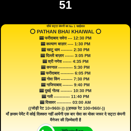
51
सीधे सट्टा कंपनी का No 1 खाईवाल
⭕️ PATHAN BHAI KHAIWAL ⭕️
🎰 फरीदाबाद सवेरा --- 12:30 PM
🎰 कल्याण बाज़ार ---- 1:30 PM
🎰 खाटू धाम -------- 2:30 PM
🎰 दिल्ली बाज़ार ------ 3:05 PM
🎰 श्री गणेश ------ 4:35 PM
🎰 करनाल ---------- 5:30 PM
🎰 फरीदाबाद --------- 6:05 PM
🎰 गोवा किंग -------- 7:30 PM
🎰 गाजियाबाद ------- 9:40 PM
🎰 दुबई गोल्ड -------- 10:30 PM
🎰 गली ----------- 11:40 PM
🎰 दिसावर ---------- 03:00 AM
((जोड़ी रेट 10=960/-)) ((हरूफ़ रेट 100=960/-))
माँ क़सम पेमेंट में कोई दिक्कत नहीं आयेगी एक बार सेवा का मोका जरूर दे सट्टा कंपनी
मैनेजर की ज़िम्मेवारी है