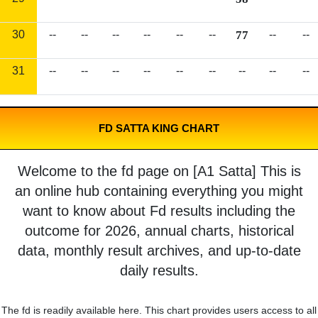
30
--
--
--
--
--
--
77
--
--
31
--
--
--
--
--
--
--
--
--
FD SATTA KING CHART
Welcome to the fd page on [A1 Satta] This is
an online hub containing everything you might
want to know about Fd results including the
outcome for 2026, annual charts, historical
data, monthly result archives, and up-to-date
daily results.
The fd is readily available here. This chart provides users access to all