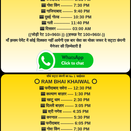
🎰 गोवा किंग -------- 7:30 PM
🎰 गाजियाबाद ------- 9:40 PM
🎰 दुबई गोल्ड -------- 10:30 PM
🎰 गली ----------- 11:40 PM
🎰 दिसावर ---------- 03:00 AM
((जोड़ी रेट 10=960/-)) ((हरूफ़ रेट 100=960/-))
माँ क़सम पेमेंट में कोई दिक्कत नहीं आयेगी एक बार सेवा का मोका जरूर दे सट्टा कंपनी
मैनेजर की ज़िम्मेवारी है
सीधे सट्टा कंपनी का No 1 खाईवाल
⭕️ RAM BHAI KHAIWAL ⭕️
🎰 फरीदाबाद सवेरा --- 12:30 PM
🎰 कल्याण बाज़ार ---- 1:30 PM
🎰 खाटू धाम -------- 2:30 PM
🎰 दिल्ली बाज़ार ------ 3:05 PM
🎰 श्री गणेश ------ 4:35 PM
🎰 करनाल ---------- 5:30 PM
🎰 फरीदाबाद --------- 6:05 PM
🎰 गोवा किंग -------- 7:30 PM