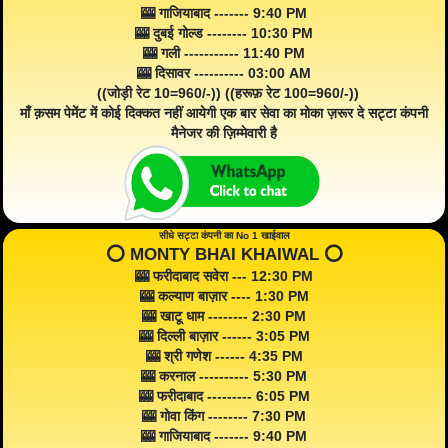
🎰 गाजियाबाद ------- 9:40 PM
🎰 दुबई गोल्ड -------- 10:30 PM
🎰 गली ----------- 11:40 PM
🎰 दिसावर ---------- 03:00 AM
((जोड़ी रेट 10=960/-)) ((हरूफ़ रेट 100=960/-))
माँ क़सम पेमेंट में कोई दिक्कत नहीं आयेगी एक बार सेवा का मोका ज़रूर दे सट्टा कंपनी
मैनेजर की ज़िम्मेवारी है
सीधे सट्टा कंपनी का No 1 खाईवाल
⭕️ MONTY BHAI KHAIWAL ⭕️
🎰 फरीदाबाद सवेरा --- 12:30 PM
🎰 कल्याण बाज़ार ---- 1:30 PM
🎰 खाटू धाम -------- 2:30 PM
🎰 दिल्ली बाज़ार ------ 3:05 PM
🎰 श्री गणेश ------ 4:35 PM
🎰 करनाल ---------- 5:30 PM
🎰 फरीदाबाद --------- 6:05 PM
🎰 गोवा किंग -------- 7:30 PM
🎰 गाजियाबाद ------- 9:40 PM