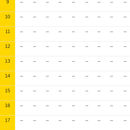
9
--
--
--
--
--
--
--
--
--
10
--
--
--
--
--
--
--
--
--
11
--
--
--
--
--
--
--
--
--
12
--
--
--
--
--
--
--
--
--
13
--
--
--
--
--
--
--
--
--
14
--
--
--
--
--
--
--
--
--
15
--
--
--
--
--
--
--
--
--
16
--
--
--
--
--
--
--
--
--
17
--
--
--
--
--
--
--
--
--