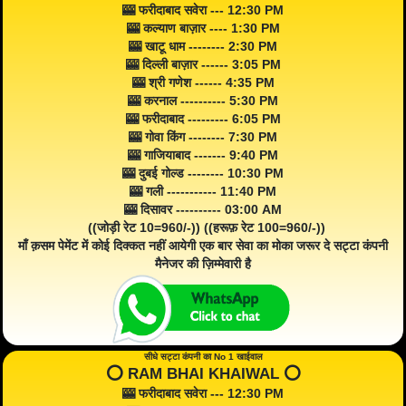
🎰 फरीदाबाद सवेरा --- 12:30 PM
🎰 कल्याण बाज़ार ---- 1:30 PM
🎰 खाटू धाम -------- 2:30 PM
🎰 दिल्ली बाज़ार ------ 3:05 PM
🎰 श्री गणेश ------ 4:35 PM
🎰 करनाल ---------- 5:30 PM
🎰 फरीदाबाद --------- 6:05 PM
🎰 गोवा किंग -------- 7:30 PM
🎰 गाजियाबाद ------- 9:40 PM
🎰 दुबई गोल्ड -------- 10:30 PM
🎰 गली ----------- 11:40 PM
🎰 दिसावर ---------- 03:00 AM
((जोड़ी रेट 10=960/-)) ((हरूफ़ रेट 100=960/-))
माँ क़सम पेमेंट में कोई दिक्कत नहीं आयेगी एक बार सेवा का मोका जरूर दे सट्टा कंपनी
मैनेजर की ज़िम्मेवारी है
सीधे सट्टा कंपनी का No 1 खाईवाल
⭕️ RAM BHAI KHAIWAL ⭕️
🎰 फरीदाबाद सवेरा --- 12:30 PM