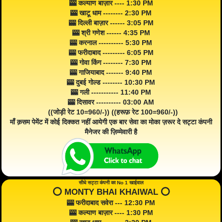
🎰 कल्याण बाज़ार ---- 1:30 PM
🎰 खाटू धाम -------- 2:30 PM
🎰 दिल्ली बाज़ार ------ 3:05 PM
🎰 श्री गणेश ------ 4:35 PM
🎰 करनाल ---------- 5:30 PM
🎰 फरीदाबाद --------- 6:05 PM
🎰 गोवा किंग -------- 7:30 PM
🎰 गाजियाबाद ------- 9:40 PM
🎰 दुबई गोल्ड -------- 10:30 PM
🎰 गली ----------- 11:40 PM
🎰 दिसावर ---------- 03:00 AM
((जोड़ी रेट 10=960/-)) ((हरूफ़ रेट 100=960/-))
माँ क़सम पेमेंट में कोई दिक्कत नहीं आयेगी एक बार सेवा का मोका ज़रूर दे सट्टा कंपनी
मैनेजर की ज़िम्मेवारी है
सीधे सट्टा कंपनी का No 1 खाईवाल
⭕️ MONTY BHAI KHAIWAL ⭕️
🎰 फरीदाबाद सवेरा --- 12:30 PM
🎰 कल्याण बाज़ार ---- 1:30 PM