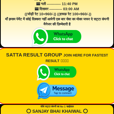
🎰 गली ----------- 11:40 PM
🎰 दिसावर ---------- 03:00 AM
((जोड़ी रेट 10=960/-)) ((हरूफ़ रेट 100=960/-))
माँ क़सम पेमेंट में कोई दिक्कत नहीं आयेगी एक बार सेवा का मोका जरूर दे सट्टा कंपनी
मैनेजर की ज़िम्मेवारी है
SATTA RESULT GROUP
JOIN HERE FOR FASTEST
RESULT 👇🏾👇🏾
सीधे सट्टा कंपनी का No 1 खाईवाल
⭕️ SANJAY BHAI KHAIWAL ⭕️