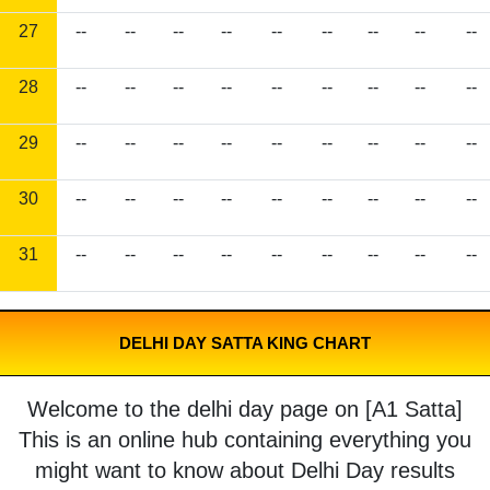
27
--
--
--
--
--
--
--
--
--
28
--
--
--
--
--
--
--
--
--
29
--
--
--
--
--
--
--
--
--
30
--
--
--
--
--
--
--
--
--
31
--
--
--
--
--
--
--
--
--
DELHI DAY SATTA KING CHART
Welcome to the delhi day page on [A1 Satta]
This is an online hub containing everything you
might want to know about Delhi Day results