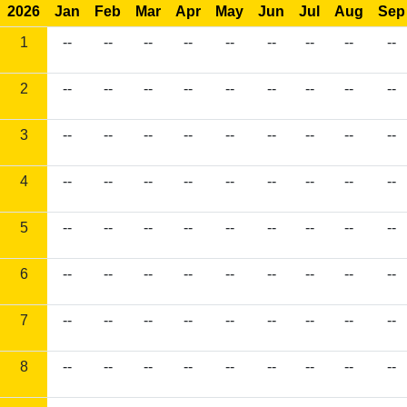
2026
Jan
Feb
Mar
Apr
May
Jun
Jul
Aug
Sep
1
--
--
--
--
--
--
--
--
--
2
--
--
--
--
--
--
--
--
--
3
--
--
--
--
--
--
--
--
--
4
--
--
--
--
--
--
--
--
--
5
--
--
--
--
--
--
--
--
--
6
--
--
--
--
--
--
--
--
--
7
--
--
--
--
--
--
--
--
--
8
--
--
--
--
--
--
--
--
--