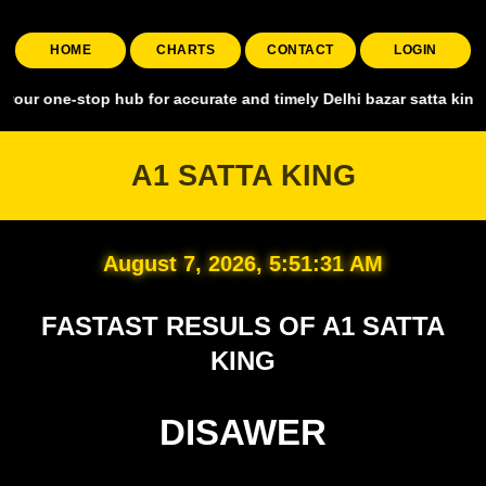
HOME
CHARTS
CONTACT
LOGIN
top hub for accurate and timely Delhi bazar satta king, covering al
A1 SATTA KING
August 7, 2026, 5:51:32 AM
FASTAST RESULS OF A1 SATTA
KING
DISAWER