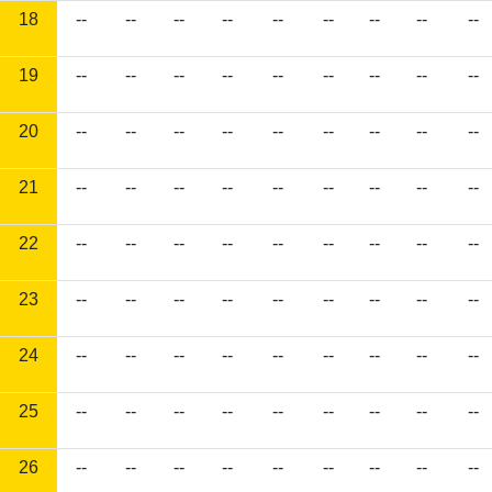
18
--
--
--
--
--
--
--
--
--
19
--
--
--
--
--
--
--
--
--
20
--
--
--
--
--
--
--
--
--
21
--
--
--
--
--
--
--
--
--
22
--
--
--
--
--
--
--
--
--
23
--
--
--
--
--
--
--
--
--
24
--
--
--
--
--
--
--
--
--
25
--
--
--
--
--
--
--
--
--
26
--
--
--
--
--
--
--
--
--