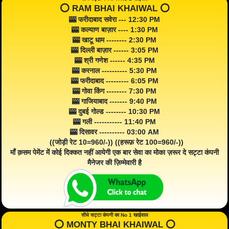
⭕️ RAM BHAI KHAIWAL ⭕️
🎰 फरीदाबाद सवेरा --- 12:30 PM
🎰 कल्याण बाज़ार ---- 1:30 PM
🎰 खाटू धाम -------- 2:30 PM
🎰 दिल्ली बाज़ार ------ 3:05 PM
🎰 श्री गणेश ------ 4:35 PM
🎰 करनाल ---------- 5:30 PM
🎰 फरीदाबाद --------- 6:05 PM
🎰 गोवा किंग -------- 7:30 PM
🎰 गाजियाबाद ------- 9:40 PM
🎰 दुबई गोल्ड -------- 10:30 PM
🎰 गली ----------- 11:40 PM
🎰 दिसावर ---------- 03:00 AM
((जोड़ी रेट 10=960/-)) ((हरूफ़ रेट 100=960/-))
माँ क़सम पेमेंट में कोई दिक्कत नहीं आयेगी एक बार सेवा का मोका ज़रूर दे सट्टा कंपनी
मैनेजर की ज़िम्मेवारी है
सीधे सट्टा कंपनी का No 1 खाईवाल
⭕️ MONTY BHAI KHAIWAL ⭕️