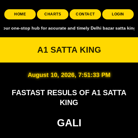
HOME
CHARTS
CONTACT
LOGIN
top hub for accurate and timely Delhi bazar satta king, covering all
A1 SATTA KING
August 10, 2026, 7:51:34 PM
FASTAST RESULS OF A1 SATTA
KING
GALI