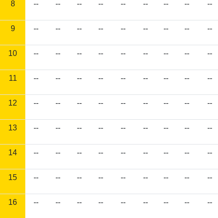
8
--
--
--
--
--
--
--
--
--
9
--
--
--
--
--
--
--
--
--
10
--
--
--
--
--
--
--
--
--
11
--
--
--
--
--
--
--
--
--
12
--
--
--
--
--
--
--
--
--
13
--
--
--
--
--
--
--
--
--
14
--
--
--
--
--
--
--
--
--
15
--
--
--
--
--
--
--
--
--
16
--
--
--
--
--
--
--
--
--