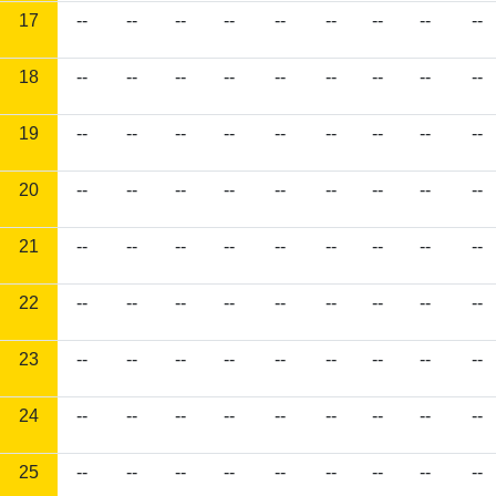
17
--
--
--
--
--
--
--
--
--
18
--
--
--
--
--
--
--
--
--
19
--
--
--
--
--
--
--
--
--
20
--
--
--
--
--
--
--
--
--
21
--
--
--
--
--
--
--
--
--
22
--
--
--
--
--
--
--
--
--
23
--
--
--
--
--
--
--
--
--
24
--
--
--
--
--
--
--
--
--
25
--
--
--
--
--
--
--
--
--