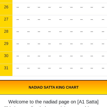
26
--
--
--
--
--
--
--
--
--
27
--
--
--
--
--
--
--
--
--
28
--
--
--
--
--
--
--
--
--
29
--
--
--
--
--
--
--
--
--
30
--
--
--
--
--
--
--
--
--
31
--
--
--
--
--
--
--
--
--
NADIAD SATTA KING CHART
Welcome to the nadiad page on [A1 Satta]