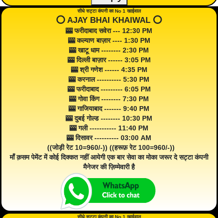
सीधे सट्टा कंपनी का No 1 खाईवाल
⭕️ AJAY BHAI KHAIWAL ⭕️
🎰 फरीदाबाद सवेरा --- 12:30 PM
🎰 कल्याण बाज़ार ---- 1:30 PM
🎰 खाटू धाम -------- 2:30 PM
🎰 दिल्ली बाज़ार ------ 3:05 PM
🎰 श्री गणेश ------ 4:35 PM
🎰 करनाल ---------- 5:30 PM
🎰 फरीदाबाद --------- 6:05 PM
🎰 गोवा किंग -------- 7:30 PM
🎰 गाजियाबाद ------- 9:40 PM
🎰 दुबई गोल्ड -------- 10:30 PM
🎰 गली ----------- 11:40 PM
🎰 दिसावर ---------- 03:00 AM
((जोड़ी रेट 10=960/-)) ((हरूफ़ रेट 100=960/-))
माँ क़सम पेमेंट में कोई दिक्कत नहीं आयेगी एक बार सेवा का मोका जरूर दे सट्टा कंपनी
मैनेजर की ज़िम्मेवारी है
सीधे सट्टा कंपनी का No 1 खाईवाल