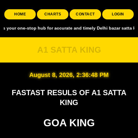
HOME
CHARTS
CONTACT
LOGIN
e-stop hub for accurate and timely Delhi bazar satta king, covering 
A1 SATTA KING
August 8, 2026, 2:36:49 PM
FASTAST RESULS OF A1 SATTA
KING
GOA KING