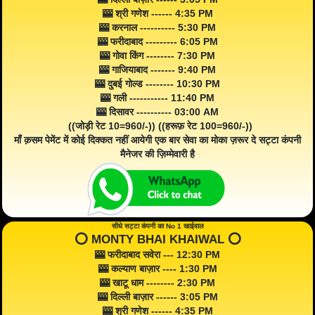
🎰 श्री गणेश ------ 4:35 PM
🎰 करनाल ---------- 5:30 PM
🎰 फरीदाबाद --------- 6:05 PM
🎰 गोवा किंग -------- 7:30 PM
🎰 गाजियाबाद ------- 9:40 PM
🎰 दुबई गोल्ड -------- 10:30 PM
🎰 गली ----------- 11:40 PM
🎰 दिसावर ---------- 03:00 AM
((जोड़ी रेट 10=960/-)) ((हरूफ़ रेट 100=960/-))
माँ क़सम पेमेंट में कोई दिक्कत नहीं आयेगी एक बार सेवा का मोका ज़रूर दे सट्टा कंपनी
मैनेजर की ज़िम्मेवारी है
सीधे सट्टा कंपनी का No 1 खाईवाल
⭕️ MONTY BHAI KHAIWAL ⭕️
🎰 फरीदाबाद सवेरा --- 12:30 PM
🎰 कल्याण बाज़ार ---- 1:30 PM
🎰 खाटू धाम -------- 2:30 PM
🎰 दिल्ली बाज़ार ------ 3:05 PM
🎰 श्री गणेश ------ 4:35 PM