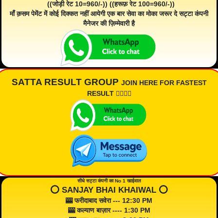
((जोड़ी रेट 10=960/-)) ((हरूफ़ रेट 100=960/-))
माँ क़सम पेमेंट में कोई दिक्कत नहीं आयेगी एक बार सेवा का मोका जरूर दे सट्टा कंपनी
मैनेजर की ज़िम्मेवारी है
SATTA RESULT GROUP
JOIN HERE FOR FASTEST
RESULT 👇🏾👇🏾
सीधे सट्टा कंपनी का No 1 खाईवाल
⭕️ SANJAY BHAI KHAIWAL ⭕️
🎰 फरीदाबाद सवेरा --- 12:30 PM
🎰 कल्याण बाज़ार ---- 1:30 PM