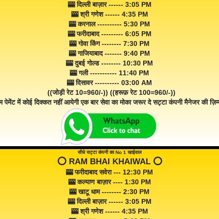
🎰 दिल्ली बाज़ार ------ 3:05 PM
🎰 श्री गणेश ------ 4:35 PM
🎰 करनाल ---------- 5:30 PM
🎰 फरीदाबाद --------- 6:05 PM
🎰 गोवा किंग -------- 7:30 PM
🎰 गाजियाबाद ------- 9:40 PM
🎰 दुबई गोल्ड -------- 10:30 PM
🎰 गली ----------- 11:40 PM
🎰 दिसावर ---------- 03:00 AM
((जोड़ी रेट 10=960/-)) ((हरूफ़ रेट 100=960/-))
म पेमेंट में कोई दिक्कत नहीं आयेगी एक बार सेवा का मोका जरूर दे सट्टा कंपनी मैनेजर की ज़िम्म
सीधे सट्टा कंपनी का No 1 खाईवाल
⭕️ RAM BHAI KHAIWAL ⭕️
🎰 फरीदाबाद सवेरा --- 12:30 PM
🎰 कल्याण बाज़ार ---- 1:30 PM
🎰 खाटू धाम -------- 2:30 PM
🎰 दिल्ली बाज़ार ------ 3:05 PM
🎰 श्री गणेश ------ 4:35 PM