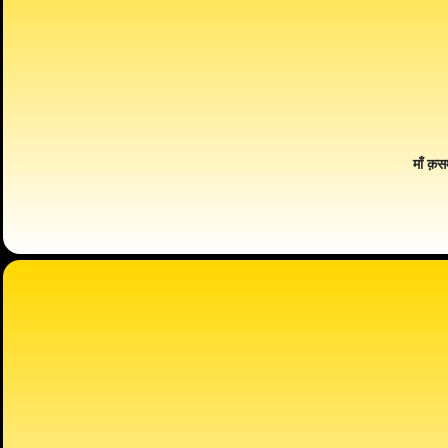
माँ क़स