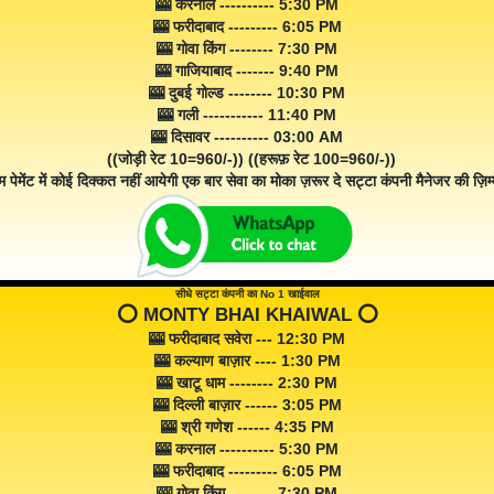
🎰 करनाल ---------- 5:30 PM
🎰 फरीदाबाद --------- 6:05 PM
🎰 गोवा किंग -------- 7:30 PM
🎰 गाजियाबाद ------- 9:40 PM
🎰 दुबई गोल्ड -------- 10:30 PM
🎰 गली ----------- 11:40 PM
🎰 दिसावर ---------- 03:00 AM
((जोड़ी रेट 10=960/-)) ((हरूफ़ रेट 100=960/-))
म पेमेंट में कोई दिक्कत नहीं आयेगी एक बार सेवा का मोका ज़रूर दे सट्टा कंपनी मैनेजर की ज़िम्म
सीधे सट्टा कंपनी का No 1 खाईवाल
⭕️ MONTY BHAI KHAIWAL ⭕️
🎰 फरीदाबाद सवेरा --- 12:30 PM
🎰 कल्याण बाज़ार ---- 1:30 PM
🎰 खाटू धाम -------- 2:30 PM
🎰 दिल्ली बाज़ार ------ 3:05 PM
🎰 श्री गणेश ------ 4:35 PM
🎰 करनाल ---------- 5:30 PM
🎰 फरीदाबाद --------- 6:05 PM
🎰 गोवा किंग -------- 7:30 PM