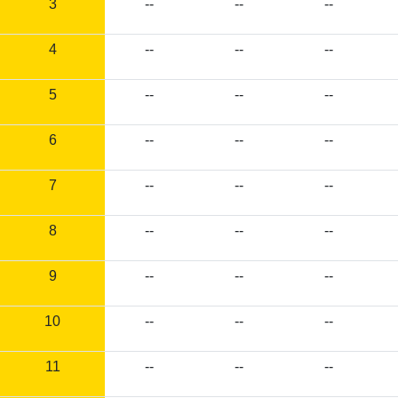
3
--
--
--
4
--
--
--
5
--
--
--
6
--
--
--
7
--
--
--
8
--
--
--
9
--
--
--
10
--
--
--
11
--
--
--