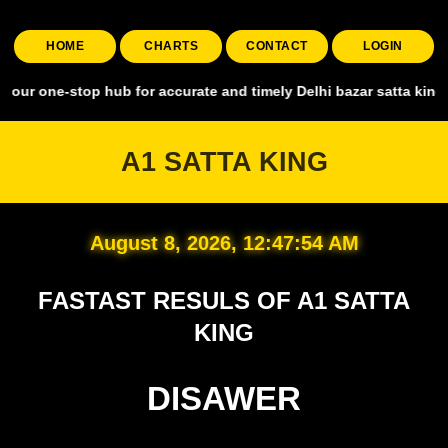
HOME
CHARTS
CONTACT
LOGIN
top hub for accurate and timely Delhi bazar satta king, covering all
A1 SATTA KING
August 8, 2026, 12:47:55 AM
FASTAST RESULS OF A1 SATTA
KING
DISAWER