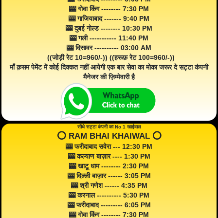
🎰 गोवा किंग -------- 7:30 PM
🎰 गाजियाबाद ------- 9:40 PM
🎰 दुबई गोल्ड -------- 10:30 PM
🎰 गली ----------- 11:40 PM
🎰 दिसावर ---------- 03:00 AM
((जोड़ी रेट 10=960/-)) ((हरूफ़ रेट 100=960/-))
माँ क़सम पेमेंट में कोई दिक्कत नहीं आयेगी एक बार सेवा का मोका जरूर दे सट्टा कंपनी
मैनेजर की ज़िम्मेवारी है
सीधे सट्टा कंपनी का No 1 खाईवाल
⭕️ RAM BHAI KHAIWAL ⭕️
🎰 फरीदाबाद सवेरा --- 12:30 PM
🎰 कल्याण बाज़ार ---- 1:30 PM
🎰 खाटू धाम -------- 2:30 PM
🎰 दिल्ली बाज़ार ------ 3:05 PM
🎰 श्री गणेश ------ 4:35 PM
🎰 करनाल ---------- 5:30 PM
🎰 फरीदाबाद --------- 6:05 PM
🎰 गोवा किंग -------- 7:30 PM