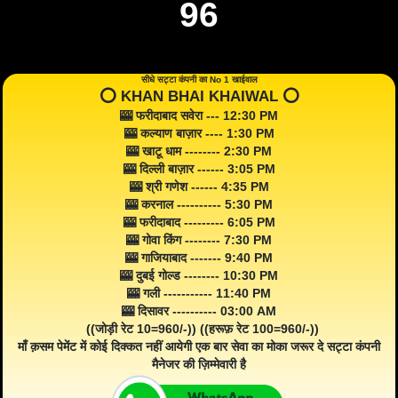
96
सीधे सट्टा कंपनी का No 1 खाईवाल
⭕️ KHAN BHAI KHAIWAL ⭕️
🎰 फरीदाबाद सवेरा --- 12:30 PM
🎰 कल्याण बाज़ार ---- 1:30 PM
🎰 खाटू धाम -------- 2:30 PM
🎰 दिल्ली बाज़ार ------ 3:05 PM
🎰 श्री गणेश ------ 4:35 PM
🎰 करनाल ---------- 5:30 PM
🎰 फरीदाबाद --------- 6:05 PM
🎰 गोवा किंग -------- 7:30 PM
🎰 गाजियाबाद ------- 9:40 PM
🎰 दुबई गोल्ड -------- 10:30 PM
🎰 गली ----------- 11:40 PM
🎰 दिसावर ---------- 03:00 AM
((जोड़ी रेट 10=960/-)) ((हरूफ़ रेट 100=960/-))
माँ क़सम पेमेंट में कोई दिक्कत नहीं आयेगी एक बार सेवा का मोका जरूर दे सट्टा कंपनी
मैनेजर की ज़िम्मेवारी है