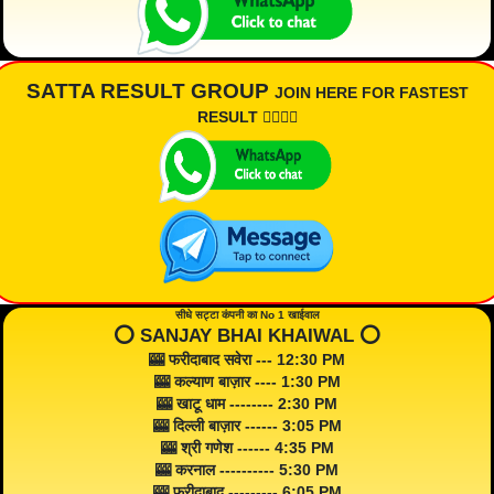
SATTA RESULT GROUP
JOIN HERE FOR FASTEST
RESULT 👇🏾👇🏾
सीधे सट्टा कंपनी का No 1 खाईवाल
⭕️ SANJAY BHAI KHAIWAL ⭕️
🎰 फरीदाबाद सवेरा --- 12:30 PM
🎰 कल्याण बाज़ार ---- 1:30 PM
🎰 खाटू धाम -------- 2:30 PM
🎰 दिल्ली बाज़ार ------ 3:05 PM
🎰 श्री गणेश ------ 4:35 PM
🎰 करनाल ---------- 5:30 PM
🎰 फरीदाबाद --------- 6:05 PM