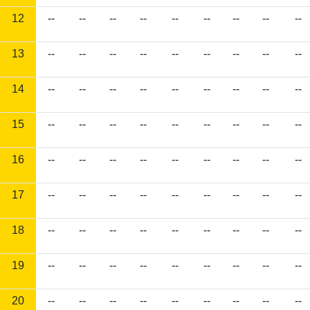
12
--
--
--
--
--
--
--
--
--
13
--
--
--
--
--
--
--
--
--
14
--
--
--
--
--
--
--
--
--
15
--
--
--
--
--
--
--
--
--
16
--
--
--
--
--
--
--
--
--
17
--
--
--
--
--
--
--
--
--
18
--
--
--
--
--
--
--
--
--
19
--
--
--
--
--
--
--
--
--
20
--
--
--
--
--
--
--
--
--