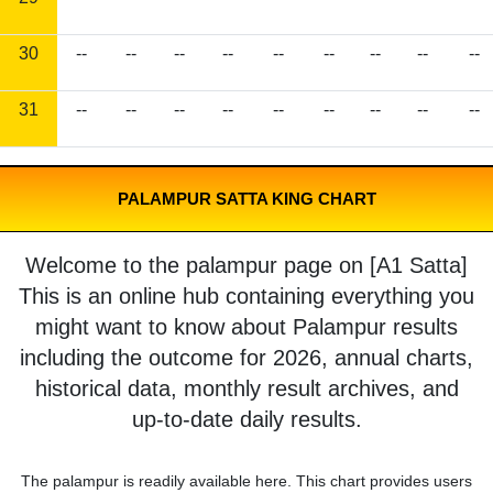
30
--
--
--
--
--
--
--
--
--
31
--
--
--
--
--
--
--
--
--
PALAMPUR SATTA KING CHART
Welcome to the palampur page on [A1 Satta]
This is an online hub containing everything you
might want to know about Palampur results
including the outcome for 2026, annual charts,
historical data, monthly result archives, and
up-to-date daily results.
The palampur is readily available here. This chart provides users