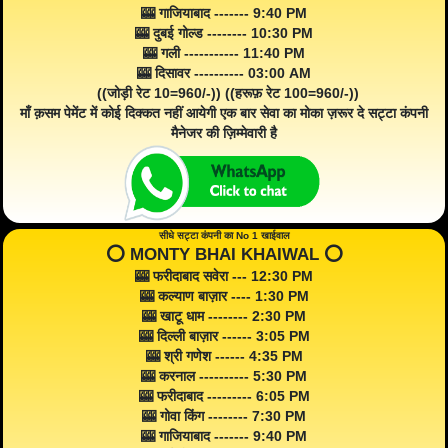
🎰 गाजियाबाद ------- 9:40 PM
🎰 दुबई गोल्ड -------- 10:30 PM
🎰 गली ----------- 11:40 PM
🎰 दिसावर ---------- 03:00 AM
((जोड़ी रेट 10=960/-)) ((हरूफ़ रेट 100=960/-))
माँ क़सम पेमेंट में कोई दिक्कत नहीं आयेगी एक बार सेवा का मोका ज़रूर दे सट्टा कंपनी
मैनेजर की ज़िम्मेवारी है
सीधे सट्टा कंपनी का No 1 खाईवाल
⭕️ MONTY BHAI KHAIWAL ⭕️
🎰 फरीदाबाद सवेरा --- 12:30 PM
🎰 कल्याण बाज़ार ---- 1:30 PM
🎰 खाटू धाम -------- 2:30 PM
🎰 दिल्ली बाज़ार ------ 3:05 PM
🎰 श्री गणेश ------ 4:35 PM
🎰 करनाल ---------- 5:30 PM
🎰 फरीदाबाद --------- 6:05 PM
🎰 गोवा किंग -------- 7:30 PM
🎰 गाजियाबाद ------- 9:40 PM