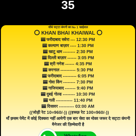
35
सीधे सट्टा कंपनी का No 1 खाईवाल
⭕️ KHAN BHAI KHAIWAL ⭕️
🎰 फरीदाबाद सवेरा --- 12:30 PM
🎰 कल्याण बाज़ार ---- 1:30 PM
🎰 खाटू धाम -------- 2:30 PM
🎰 दिल्ली बाज़ार ------ 3:05 PM
🎰 श्री गणेश ------ 4:35 PM
🎰 करनाल ---------- 5:30 PM
🎰 फरीदाबाद --------- 6:05 PM
🎰 गोवा किंग -------- 7:30 PM
🎰 गाजियाबाद ------- 9:40 PM
🎰 दुबई गोल्ड -------- 10:30 PM
🎰 गली ----------- 11:40 PM
🎰 दिसावर ---------- 03:00 AM
((जोड़ी रेट 10=960/-)) ((हरूफ़ रेट 100=960/-))
माँ क़सम पेमेंट में कोई दिक्कत नहीं आयेगी एक बार सेवा का मोका जरूर दे सट्टा कंपनी
मैनेजर की ज़िम्मेवारी है