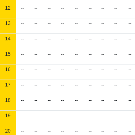
12
--
--
--
--
--
--
--
--
--
13
--
--
--
--
--
--
--
--
--
14
--
--
--
--
--
--
--
--
--
15
--
--
--
--
--
--
--
--
--
16
--
--
--
--
--
--
--
--
--
17
--
--
--
--
--
--
--
--
--
18
--
--
--
--
--
--
--
--
--
19
--
--
--
--
--
--
--
--
--
20
--
--
--
--
--
--
--
--
--