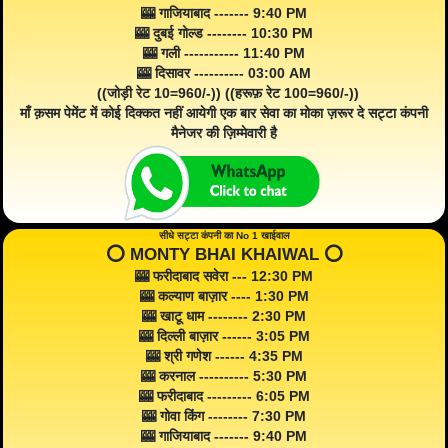
🎰 गाजियाबाद ------- 9:40 PM
🎰 दुबई गोल्ड -------- 10:30 PM
🎰 गली ----------- 11:40 PM
🎰 दिसावर ---------- 03:00 AM
((जोड़ी रेट 10=960/-)) ((हरूफ़ रेट 100=960/-))
माँ क़सम पेमेंट में कोई दिक्कत नहीं आयेगी एक बार सेवा का मोका ज़रूर दे सट्टा कंपनी
मैनेजर की ज़िम्मेवारी है
सीधे सट्टा कंपनी का No 1 खाईवाल
⭕️ MONTY BHAI KHAIWAL ⭕️
🎰 फरीदाबाद सवेरा --- 12:30 PM
🎰 कल्याण बाज़ार ---- 1:30 PM
🎰 खाटू धाम -------- 2:30 PM
🎰 दिल्ली बाज़ार ------ 3:05 PM
🎰 श्री गणेश ------ 4:35 PM
🎰 करनाल ---------- 5:30 PM
🎰 फरीदाबाद --------- 6:05 PM
🎰 गोवा किंग -------- 7:30 PM
🎰 गाजियाबाद ------- 9:40 PM