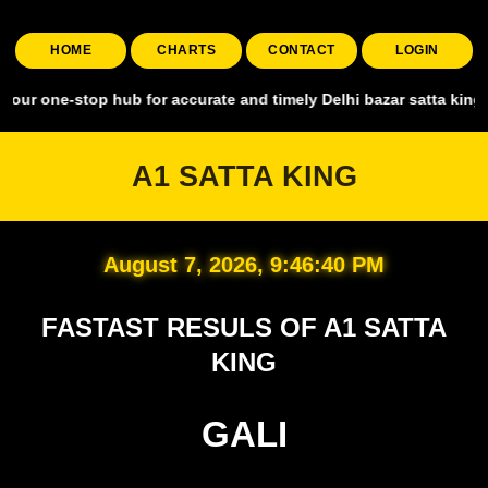
HOME
CHARTS
CONTACT
LOGIN
top hub for accurate and timely Delhi bazar satta king, covering al
A1 SATTA KING
August 7, 2026, 9:46:41 PM
FASTAST RESULS OF A1 SATTA
KING
GALI