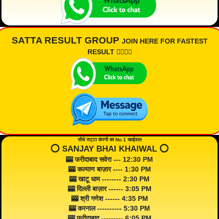
SATTA RESULT GROUP
JOIN HERE FOR FASTEST
RESULT 👇🏾👇🏾
सीधे सट्टा कंपनी का No 1 खाईवाल
⭕️ SANJAY BHAI KHAIWAL ⭕️
🎰 फरीदाबाद सवेरा --- 12:30 PM
🎰 कल्याण बाज़ार ---- 1:30 PM
🎰 खाटू धाम -------- 2:30 PM
🎰 दिल्ली बाज़ार ------ 3:05 PM
🎰 श्री गणेश ------ 4:35 PM
🎰 करनाल ---------- 5:30 PM
🎰 फरीदाबाद --------- 6:05 PM