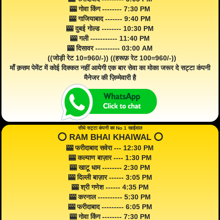
🎰 गोवा किंग -------- 7:30 PM
🎰 गाजियाबाद ------- 9:40 PM
🎰 दुबई गोल्ड -------- 10:30 PM
🎰 गली ----------- 11:40 PM
🎰 दिसावर ---------- 03:00 AM
((जोड़ी रेट 10=960/-)) ((हरूफ़ रेट 100=960/-))
माँ क़सम पेमेंट में कोई दिक्कत नहीं आयेगी एक बार सेवा का मोका जरूर दे सट्टा कंपनी
मैनेजर की ज़िम्मेवारी है
सीधे सट्टा कंपनी का No 1 खाईवाल
⭕️ RAM BHAI KHAIWAL ⭕️
🎰 फरीदाबाद सवेरा --- 12:30 PM
🎰 कल्याण बाज़ार ---- 1:30 PM
🎰 खाटू धाम -------- 2:30 PM
🎰 दिल्ली बाज़ार ------ 3:05 PM
🎰 श्री गणेश ------ 4:35 PM
🎰 करनाल ---------- 5:30 PM
🎰 फरीदाबाद --------- 6:05 PM
🎰 गोवा किंग -------- 7:30 PM