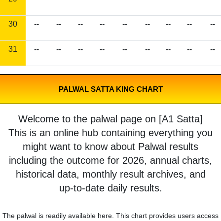
30
--
--
--
--
--
--
--
--
--
31
--
--
--
--
--
--
--
--
--
PALWAL SATTA KING CHART
Welcome to the palwal page on [A1 Satta]
This is an online hub containing everything you
might want to know about Palwal results
including the outcome for 2026, annual charts,
historical data, monthly result archives, and
up-to-date daily results.
The palwal is readily available here. This chart provides users access