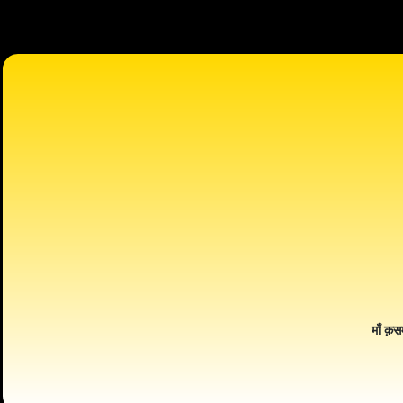
माँ क़स