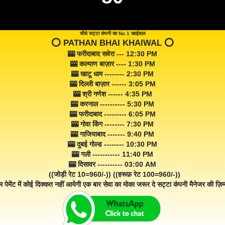
सीधे सट्टा कंपनी का No 1 खाईवाल
⭕️ PATHAN BHAI KHAIWAL ⭕️
🎰 फरीदाबाद सवेरा --- 12:30 PM
🎰 कल्याण बाज़ार ---- 1:30 PM
🎰 खाटू धाम -------- 2:30 PM
🎰 दिल्ली बाज़ार ------ 3:05 PM
🎰 श्री गणेश ------ 4:35 PM
🎰 करनाल ---------- 5:30 PM
🎰 फरीदाबाद --------- 6:05 PM
🎰 गोवा किंग -------- 7:30 PM
🎰 गाजियाबाद ------- 9:40 PM
🎰 दुबई गोल्ड -------- 10:30 PM
🎰 गली ----------- 11:40 PM
🎰 दिसावर ---------- 03:00 AM
((जोड़ी रेट 10=960/-)) ((हरूफ़ रेट 100=960/-))
म पेमेंट में कोई दिक्कत नहीं आयेगी एक बार सेवा का मोका जरूर दे सट्टा कंपनी मैनेजर की ज़िम्म