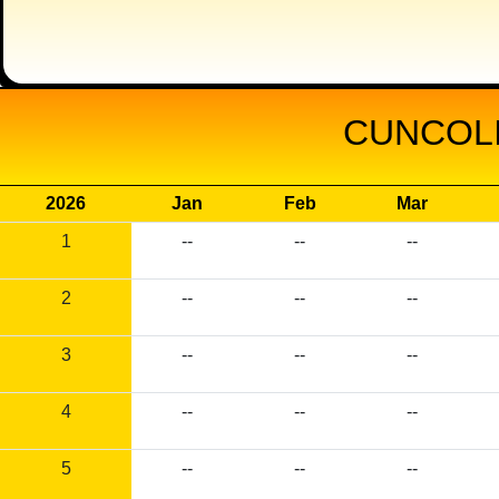
CUNCOLI
2026
Jan
Feb
Mar
1
--
--
--
2
--
--
--
3
--
--
--
4
--
--
--
5
--
--
--