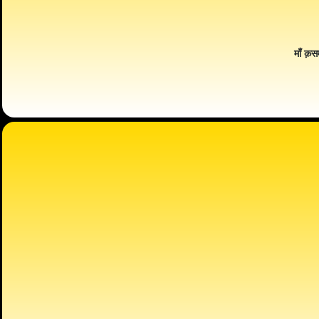
माँ क़स