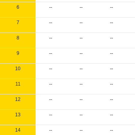
6
--
--
--
7
--
--
--
8
--
--
--
9
--
--
--
10
--
--
--
11
--
--
--
12
--
--
--
13
--
--
--
14
--
--
--