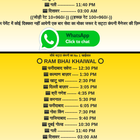
🎰 गली ----------- 11:40 PM
🎰 दिसावर ---------- 03:00 AM
((जोड़ी रेट 10=960/-)) ((हरूफ़ रेट 100=960/-))
म पेमेंट में कोई दिक्कत नहीं आयेगी एक बार सेवा का मोका जरूर दे सट्टा कंपनी मैनेजर की ज़िम्म
सीधे सट्टा कंपनी का No 1 खाईवाल
⭕️ RAM BHAI KHAIWAL ⭕️
🎰 फरीदाबाद सवेरा --- 12:30 PM
🎰 कल्याण बाज़ार ---- 1:30 PM
🎰 खाटू धाम -------- 2:30 PM
🎰 दिल्ली बाज़ार ------ 3:05 PM
🎰 श्री गणेश ------ 4:35 PM
🎰 करनाल ---------- 5:30 PM
🎰 फरीदाबाद --------- 6:05 PM
🎰 गोवा किंग -------- 7:30 PM
🎰 गाजियाबाद ------- 9:40 PM
🎰 दुबई गोल्ड -------- 10:30 PM
🎰 गली ----------- 11:40 PM
🎰 दिसावर ---------- 03:00 AM