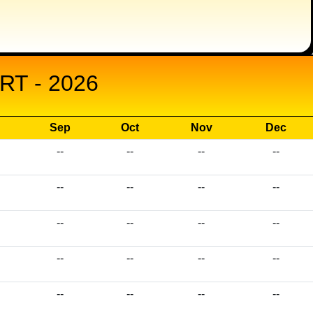
T - 2026
Sep
Oct
Nov
Dec
--
--
--
--
--
--
--
--
--
--
--
--
--
--
--
--
--
--
--
--