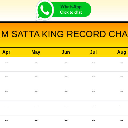
M SATTA KING RECORD CHAR
Apr
May
Jun
Jul
Aug
--
--
--
--
--
--
--
--
--
--
--
--
--
--
--
--
--
--
--
--
--
--
--
--
--