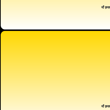
माँ क़स
माँ क़स