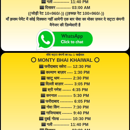
🎰 गली ----------- 11:40 PM
🎰 दिसावर ---------- 03:00 AM
((जोड़ी रेट 10=960/-)) ((हरूफ़ रेट 100=960/-))
माँ क़सम पेमेंट में कोई दिक्कत नहीं आयेगी एक बार सेवा का मोका ज़रूर दे सट्टा कंपनी
मैनेजर की ज़िम्मेवारी है
सीधे सट्टा कंपनी का No 1 खाईवाल
⭕️ MONTY BHAI KHAIWAL ⭕️
🎰 फरीदाबाद सवेरा --- 12:30 PM
🎰 कल्याण बाज़ार ---- 1:30 PM
🎰 खाटू धाम -------- 2:30 PM
🎰 दिल्ली बाज़ार ------ 3:05 PM
🎰 श्री गणेश ------ 4:35 PM
🎰 करनाल ---------- 5:30 PM
🎰 फरीदाबाद --------- 6:05 PM
🎰 गोवा किंग -------- 7:30 PM
🎰 गाजियाबाद ------- 9:40 PM
🎰 दुबई गोल्ड -------- 10:30 PM
🎰 गली ----------- 11:40 PM