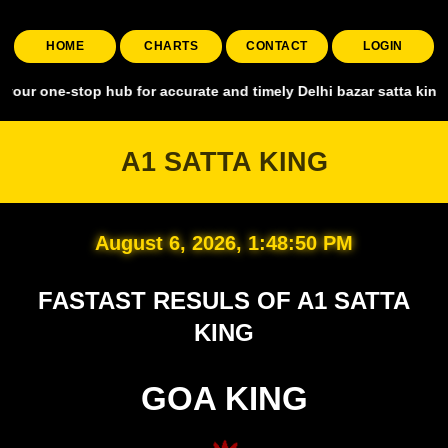
HOME
CHARTS
CONTACT
LOGIN
stop hub for accurate and timely Delhi bazar satta king, covering al
A1 SATTA KING
August 6, 2026, 1:48:51 PM
FASTAST RESULS OF A1 SATTA
KING
GOA KING