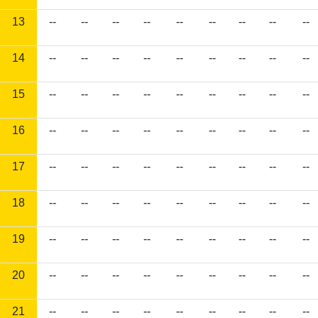
13
--
--
--
--
--
--
--
--
--
14
--
--
--
--
--
--
--
--
--
15
--
--
--
--
--
--
--
--
--
16
--
--
--
--
--
--
--
--
--
17
--
--
--
--
--
--
--
--
--
18
--
--
--
--
--
--
--
--
--
19
--
--
--
--
--
--
--
--
--
20
--
--
--
--
--
--
--
--
--
21
--
--
--
--
--
--
--
--
--