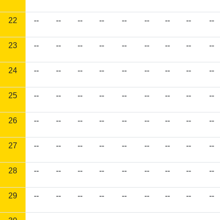
22
--
--
--
--
--
--
--
--
--
23
--
--
--
--
--
--
--
--
--
24
--
--
--
--
--
--
--
--
--
25
--
--
--
--
--
--
--
--
--
26
--
--
--
--
--
--
--
--
--
27
--
--
--
--
--
--
--
--
--
28
--
--
--
--
--
--
--
--
--
29
--
--
--
--
--
--
--
--
--