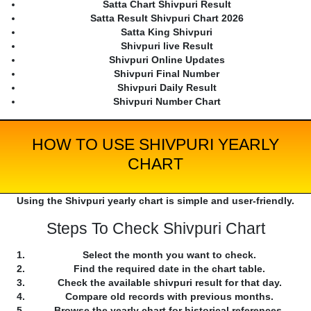
Satta Chart Shivpuri Result
Satta Result Shivpuri Chart 2026
Satta King Shivpuri
Shivpuri live Result
Shivpuri Online Updates
Shivpuri Final Number
Shivpuri Daily Result
Shivpuri Number Chart
HOW TO USE SHIVPURI YEARLY
CHART
Using the Shivpuri yearly chart is simple and user-friendly.
Steps To Check Shivpuri Chart
Select the month you want to check.
Find the required date in the chart table.
Check the available shivpuri result for that day.
Compare old records with previous months.
Browse the yearly chart for historical references.