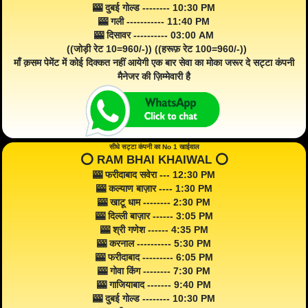
🎰 दुबई गोल्ड -------- 10:30 PM
🎰 गली ----------- 11:40 PM
🎰 दिसावर ---------- 03:00 AM
((जोड़ी रेट 10=960/-)) ((हरूफ़ रेट 100=960/-))
माँ क़सम पेमेंट में कोई दिक्कत नहीं आयेगी एक बार सेवा का मोका जरूर दे सट्टा कंपनी
मैनेजर की ज़िम्मेवारी है
सीधे सट्टा कंपनी का No 1 खाईवाल
⭕️ RAM BHAI KHAIWAL ⭕️
🎰 फरीदाबाद सवेरा --- 12:30 PM
🎰 कल्याण बाज़ार ---- 1:30 PM
🎰 खाटू धाम -------- 2:30 PM
🎰 दिल्ली बाज़ार ------ 3:05 PM
🎰 श्री गणेश ------ 4:35 PM
🎰 करनाल ---------- 5:30 PM
🎰 फरीदाबाद --------- 6:05 PM
🎰 गोवा किंग -------- 7:30 PM
🎰 गाजियाबाद ------- 9:40 PM
🎰 दुबई गोल्ड -------- 10:30 PM