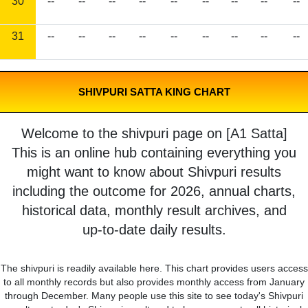
30
--
--
--
--
--
--
--
--
--
31
--
--
--
--
--
--
--
--
--
SHIVPURI SATTA KING CHART
Welcome to the shivpuri page on [A1 Satta]
This is an online hub containing everything you
might want to know about Shivpuri results
including the outcome for 2026, annual charts,
historical data, monthly result archives, and
up-to-date daily results.
The shivpuri is readily available here. This chart provides users access
to all monthly records but also provides monthly access from January
through December. Many people use this site to see today's Shivpuri