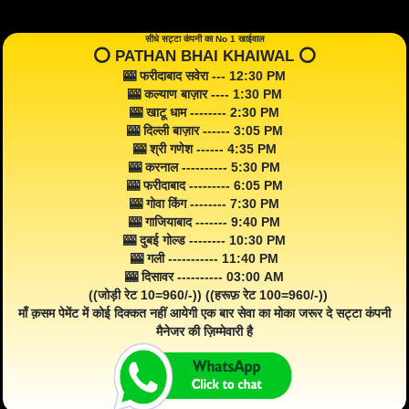
सीधे सट्टा कंपनी का No 1 खाईवाल
⭕️ PATHAN BHAI KHAIWAL ⭕️
🎰 फरीदाबाद सवेरा --- 12:30 PM
🎰 कल्याण बाज़ार ---- 1:30 PM
🎰 खाटू धाम -------- 2:30 PM
🎰 दिल्ली बाज़ार ------ 3:05 PM
🎰 श्री गणेश ------ 4:35 PM
🎰 करनाल ---------- 5:30 PM
🎰 फरीदाबाद --------- 6:05 PM
🎰 गोवा किंग -------- 7:30 PM
🎰 गाजियाबाद ------- 9:40 PM
🎰 दुबई गोल्ड -------- 10:30 PM
🎰 गली ----------- 11:40 PM
🎰 दिसावर ---------- 03:00 AM
((जोड़ी रेट 10=960/-)) ((हरूफ़ रेट 100=960/-))
माँ क़सम पेमेंट में कोई दिक्कत नहीं आयेगी एक बार सेवा का मोका जरूर दे सट्टा कंपनी
मैनेजर की ज़िम्मेवारी है