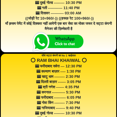
🎰 दुबई गोल्ड -------- 10:30 PM
🎰 गली ----------- 11:40 PM
🎰 दिसावर ---------- 03:00 AM
((जोड़ी रेट 10=960/-)) ((हरूफ़ रेट 100=960/-))
माँ क़सम पेमेंट में कोई दिक्कत नहीं आयेगी एक बार सेवा का मोका जरूर दे सट्टा कंपनी
मैनेजर की ज़िम्मेवारी है
सीधे सट्टा कंपनी का No 1 खाईवाल
⭕️ RAM BHAI KHAIWAL ⭕️
🎰 फरीदाबाद सवेरा --- 12:30 PM
🎰 कल्याण बाज़ार ---- 1:30 PM
🎰 खाटू धाम -------- 2:30 PM
🎰 दिल्ली बाज़ार ------ 3:05 PM
🎰 श्री गणेश ------ 4:35 PM
🎰 करनाल ---------- 5:30 PM
🎰 फरीदाबाद --------- 6:05 PM
🎰 गोवा किंग -------- 7:30 PM
🎰 गाजियाबाद ------- 9:40 PM
🎰 दुबई गोल्ड -------- 10:30 PM