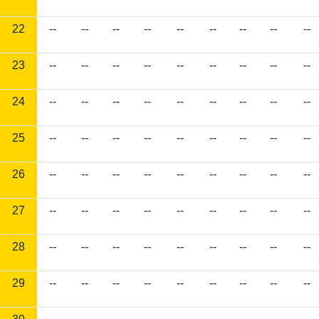
22
--
--
--
--
--
--
--
--
--
23
--
--
--
--
--
--
--
--
--
24
--
--
--
--
--
--
--
--
--
25
--
--
--
--
--
--
--
--
--
26
--
--
--
--
--
--
--
--
--
27
--
--
--
--
--
--
--
--
--
28
--
--
--
--
--
--
--
--
--
29
--
--
--
--
--
--
--
--
--