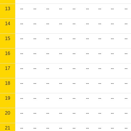
13
--
--
--
--
--
--
--
--
--
14
--
--
--
--
--
--
--
--
--
15
--
--
--
--
--
--
--
--
--
16
--
--
--
--
--
--
--
--
--
17
--
--
--
--
--
--
--
--
--
18
--
--
--
--
--
--
--
--
--
19
--
--
--
--
--
--
--
--
--
20
--
--
--
--
--
--
--
--
--
21
--
--
--
--
--
--
--
--
--