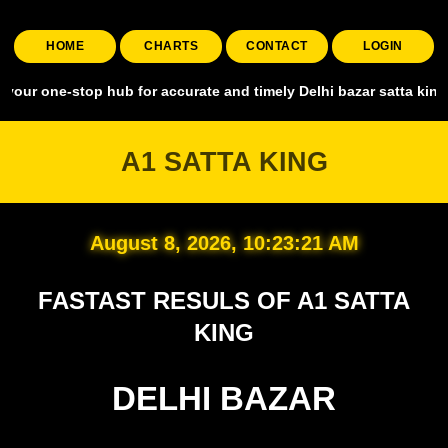
HOME
CHARTS
CONTACT
LOGIN
stop hub for accurate and timely Delhi bazar satta king, covering a
A1 SATTA KING
August 8, 2026, 10:23:22 AM
FASTAST RESULS OF A1 SATTA
KING
DELHI BAZAR