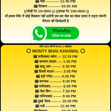
🎰 गली ----------- 11:40 PM
🎰 दिसावर ---------- 03:00 AM
((जोड़ी रेट 10=960/-)) ((हरूफ़ रेट 100=960/-))
माँ क़सम पेमेंट में कोई दिक्कत नहीं आयेगी एक बार सेवा का मोका ज़रूर दे सट्टा कंपनी
मैनेजर की ज़िम्मेवारी है
सीधे सट्टा कंपनी का No 1 खाईवाल
⭕️ MONTY BHAI KHAIWAL ⭕️
🎰 फरीदाबाद सवेरा --- 12:30 PM
🎰 कल्याण बाज़ार ---- 1:30 PM
🎰 खाटू धाम -------- 2:30 PM
🎰 दिल्ली बाज़ार ------ 3:05 PM
🎰 श्री गणेश ------ 4:35 PM
🎰 करनाल ---------- 5:30 PM
🎰 फरीदाबाद --------- 6:05 PM
🎰 गोवा किंग -------- 7:30 PM
🎰 गाजियाबाद ------- 9:40 PM
🎰 दुबई गोल्ड -------- 10:30 PM
🎰 गली ----------- 11:40 PM