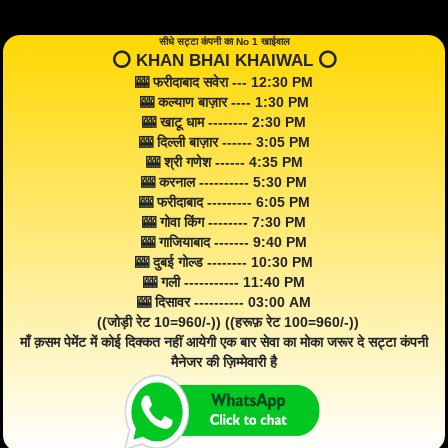
सीधे सट्टा कंपनी का No 1 खाईवाल
⭕️ KHAN BHAI KHAIWAL ⭕️
🎰 फरीदाबाद सवेरा --- 12:30 PM
🎰 कल्याण बाज़ार ---- 1:30 PM
🎰 खाटू धाम -------- 2:30 PM
🎰 दिल्ली बाज़ार ------ 3:05 PM
🎰 श्री गणेश ------ 4:35 PM
🎰 करनाल ---------- 5:30 PM
🎰 फरीदाबाद --------- 6:05 PM
🎰 गोवा किंग -------- 7:30 PM
🎰 गाजियाबाद ------- 9:40 PM
🎰 दुबई गोल्ड -------- 10:30 PM
🎰 गली ----------- 11:40 PM
🎰 दिसावर ---------- 03:00 AM
((जोड़ी रेट 10=960/-)) ((हरूफ़ रेट 100=960/-))
माँ क़सम पेमेंट में कोई दिक्कत नहीं आयेगी एक बार सेवा का मोका जरूर दे सट्टा कंपनी
मैनेजर की ज़िम्मेवारी है