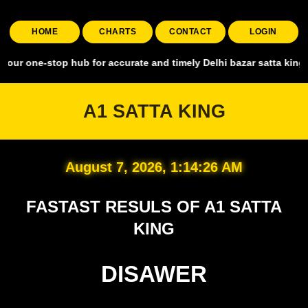
HOME
CHARTS
CONTACT
LOGIN
top hub for accurate and timely Delhi bazar satta king, covering al
A1 SATTA KING
August 7, 2026, 1:14:27 AM
FASTAST RESULS OF A1 SATTA
KING
DISAWER