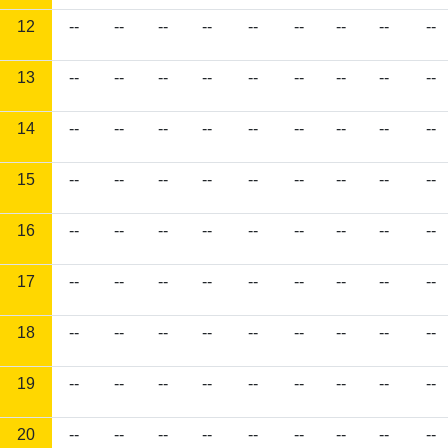
12
--
--
--
--
--
--
--
--
--
13
--
--
--
--
--
--
--
--
--
14
--
--
--
--
--
--
--
--
--
15
--
--
--
--
--
--
--
--
--
16
--
--
--
--
--
--
--
--
--
17
--
--
--
--
--
--
--
--
--
18
--
--
--
--
--
--
--
--
--
19
--
--
--
--
--
--
--
--
--
20
--
--
--
--
--
--
--
--
--