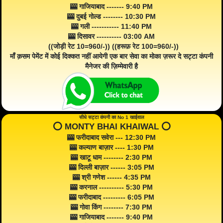
🎰 गाजियाबाद ------- 9:40 PM
🎰 दुबई गोल्ड -------- 10:30 PM
🎰 गली ----------- 11:40 PM
🎰 दिसावर ---------- 03:00 AM
((जोड़ी रेट 10=960/-)) ((हरूफ़ रेट 100=960/-))
माँ क़सम पेमेंट में कोई दिक्कत नहीं आयेगी एक बार सेवा का मोका ज़रूर दे सट्टा कंपनी
मैनेजर की ज़िम्मेवारी है
सीधे सट्टा कंपनी का No 1 खाईवाल
⭕️ MONTY BHAI KHAIWAL ⭕️
🎰 फरीदाबाद सवेरा --- 12:30 PM
🎰 कल्याण बाज़ार ---- 1:30 PM
🎰 खाटू धाम -------- 2:30 PM
🎰 दिल्ली बाज़ार ------ 3:05 PM
🎰 श्री गणेश ------ 4:35 PM
🎰 करनाल ---------- 5:30 PM
🎰 फरीदाबाद --------- 6:05 PM
🎰 गोवा किंग -------- 7:30 PM
🎰 गाजियाबाद ------- 9:40 PM