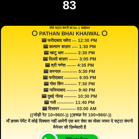
83
सीधे सट्टा कंपनी का No 1 खाईवाल
⭕️ PATHAN BHAI KHAIWAL ⭕️
🎰 फरीदाबाद सवेरा --- 12:30 PM
🎰 कल्याण बाज़ार ---- 1:30 PM
🎰 खाटू धाम -------- 2:30 PM
🎰 दिल्ली बाज़ार ------ 3:05 PM
🎰 श्री गणेश ------ 4:35 PM
🎰 करनाल ---------- 5:30 PM
🎰 फरीदाबाद --------- 6:05 PM
🎰 गोवा किंग -------- 7:30 PM
🎰 गाजियाबाद ------- 9:40 PM
🎰 दुबई गोल्ड -------- 10:30 PM
🎰 गली ----------- 11:40 PM
🎰 दिसावर ---------- 03:00 AM
((जोड़ी रेट 10=960/-)) ((हरूफ़ रेट 100=960/-))
माँ क़सम पेमेंट में कोई दिक्कत नहीं आयेगी एक बार सेवा का मोका जरूर दे सट्टा कंपनी
मैनेजर की ज़िम्मेवारी है