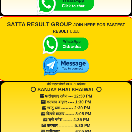
SATTA RESULT GROUP
JOIN HERE FOR FASTEST
RESULT 👇🏾👇🏾
सीधे सट्टा कंपनी का No 1 खाईवाल
⭕️ SANJAY BHAI KHAIWAL ⭕️
🎰 फरीदाबाद सवेरा --- 12:30 PM
🎰 कल्याण बाज़ार ---- 1:30 PM
🎰 खाटू धाम -------- 2:30 PM
🎰 दिल्ली बाज़ार ------ 3:05 PM
🎰 श्री गणेश ------ 4:35 PM
🎰 करनाल ---------- 5:30 PM
🎰 फरीदाबाद --------- 6:05 PM