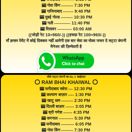
🎰 गोवा किंग -------- 7:30 PM
🎰 गाजियाबाद ------- 9:40 PM
🎰 दुबई गोल्ड -------- 10:30 PM
🎰 गली ----------- 11:40 PM
🎰 दिसावर ---------- 03:00 AM
((जोड़ी रेट 10=960/-)) ((हरूफ़ रेट 100=960/-))
माँ क़सम पेमेंट में कोई दिक्कत नहीं आयेगी एक बार सेवा का मोका जरूर दे सट्टा कंपनी
मैनेजर की ज़िम्मेवारी है
सीधे सट्टा कंपनी का No 1 खाईवाल
⭕️ RAM BHAI KHAIWAL ⭕️
🎰 फरीदाबाद सवेरा --- 12:30 PM
🎰 कल्याण बाज़ार ---- 1:30 PM
🎰 खाटू धाम -------- 2:30 PM
🎰 दिल्ली बाज़ार ------ 3:05 PM
🎰 श्री गणेश ------ 4:35 PM
🎰 करनाल ---------- 5:30 PM
🎰 फरीदाबाद --------- 6:05 PM
🎰 गोवा किंग -------- 7:30 PM