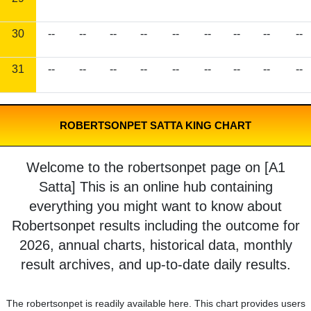
30
--
--
--
--
--
--
--
--
--
31
--
--
--
--
--
--
--
--
--
ROBERTSONPET SATTA KING CHART
Welcome to the robertsonpet page on [A1
Satta] This is an online hub containing
everything you might want to know about
Robertsonpet results including the outcome for
2026, annual charts, historical data, monthly
result archives, and up-to-date daily results.
The robertsonpet is readily available here. This chart provides users