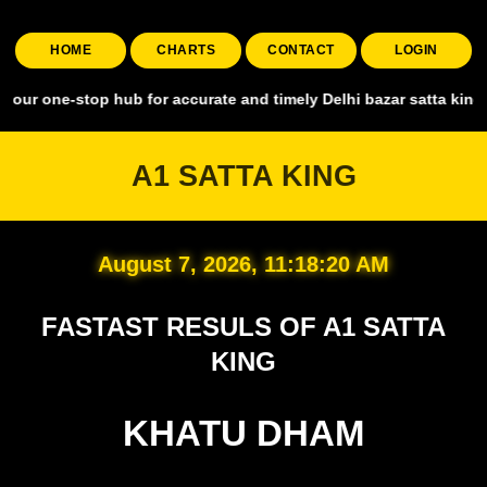
HOME
CHARTS
CONTACT
LOGIN
stop hub for accurate and timely Delhi bazar satta king, covering al
A1 SATTA KING
August 7, 2026, 11:18:21 AM
FASTAST RESULS OF A1 SATTA
KING
KHATU DHAM