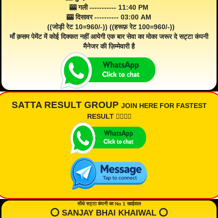
🎰 गली ----------- 11:40 PM
🎰 दिसावर ---------- 03:00 AM
((जोड़ी रेट 10=960/-)) ((हरूफ़ रेट 100=960/-))
माँ क़सम पेमेंट में कोई दिक्कत नहीं आयेगी एक बार सेवा का मोका जरूर दे सट्टा कंपनी
मैनेजर की ज़िम्मेवारी है
SATTA RESULT GROUP
JOIN HERE FOR FASTEST
RESULT 👇🏾👇🏾
सीधे सट्टा कंपनी का No 1 खाईवाल
⭕️ SANJAY BHAI KHAIWAL ⭕️