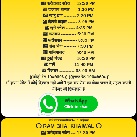
🎰 फरीदाबाद सवेरा --- 12:30 PM
🎰 कल्याण बाज़ार ---- 1:30 PM
🎰 खाटू धाम -------- 2:30 PM
🎰 दिल्ली बाज़ार ------ 3:05 PM
🎰 श्री गणेश ------ 4:35 PM
🎰 करनाल ---------- 5:30 PM
🎰 फरीदाबाद --------- 6:05 PM
🎰 गोवा किंग -------- 7:30 PM
🎰 गाजियाबाद ------- 9:40 PM
🎰 दुबई गोल्ड -------- 10:30 PM
🎰 गली ----------- 11:40 PM
🎰 दिसावर ---------- 03:00 AM
((जोड़ी रेट 10=960/-)) ((हरूफ़ रेट 100=960/-))
माँ क़सम पेमेंट में कोई दिक्कत नहीं आयेगी एक बार सेवा का मोका जरूर दे सट्टा कंपनी
मैनेजर की ज़िम्मेवारी है
सीधे सट्टा कंपनी का No 1 खाईवाल
⭕️ RAM BHAI KHAIWAL ⭕️
🎰 फरीदाबाद सवेरा --- 12:30 PM