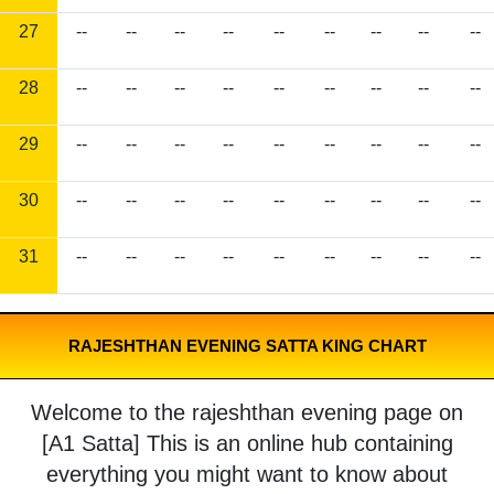
27
--
--
--
--
--
--
--
--
--
28
--
--
--
--
--
--
--
--
--
29
--
--
--
--
--
--
--
--
--
30
--
--
--
--
--
--
--
--
--
31
--
--
--
--
--
--
--
--
--
RAJESHTHAN EVENING SATTA KING CHART
Welcome to the rajeshthan evening page on
[A1 Satta] This is an online hub containing
everything you might want to know about