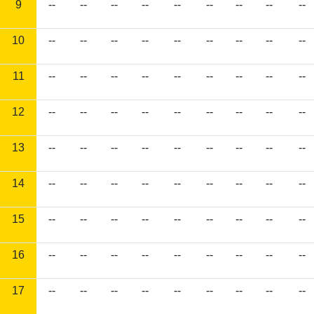
9
--
--
--
--
--
--
--
--
--
10
--
--
--
--
--
--
--
--
--
11
--
--
--
--
--
--
--
--
--
12
--
--
--
--
--
--
--
--
--
13
--
--
--
--
--
--
--
--
--
14
--
--
--
--
--
--
--
--
--
15
--
--
--
--
--
--
--
--
--
16
--
--
--
--
--
--
--
--
--
17
--
--
--
--
--
--
--
--
--