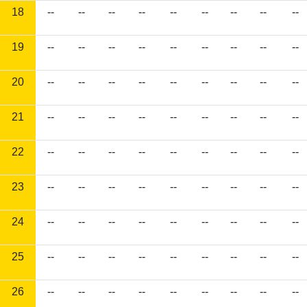
18
--
--
--
--
--
--
--
--
--
19
--
--
--
--
--
--
--
--
--
20
--
--
--
--
--
--
--
--
--
21
--
--
--
--
--
--
--
--
--
22
--
--
--
--
--
--
--
--
--
23
--
--
--
--
--
--
--
--
--
24
--
--
--
--
--
--
--
--
--
25
--
--
--
--
--
--
--
--
--
26
--
--
--
--
--
--
--
--
--