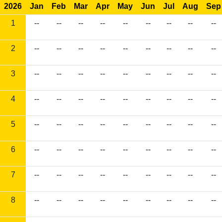
2026
Jan
Feb
Mar
Apr
May
Jun
Jul
Aug
Sep
1
--
--
--
--
--
--
--
--
--
2
--
--
--
--
--
--
--
--
--
3
--
--
--
--
--
--
--
--
--
4
--
--
--
--
--
--
--
--
--
5
--
--
--
--
--
--
--
--
--
6
--
--
--
--
--
--
--
--
--
7
--
--
--
--
--
--
--
--
--
8
--
--
--
--
--
--
--
--
--