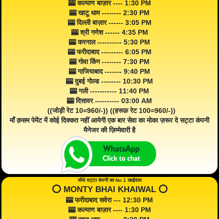
🎰 कल्याण बाज़ार ---- 1:30 PM
🎰 खाटू धाम -------- 2:30 PM
🎰 दिल्ली बाज़ार ------ 3:05 PM
🎰 श्री गणेश ------ 4:35 PM
🎰 करनाल ---------- 5:30 PM
🎰 फरीदाबाद --------- 6:05 PM
🎰 गोवा किंग -------- 7:30 PM
🎰 गाजियाबाद ------- 9:40 PM
🎰 दुबई गोल्ड -------- 10:30 PM
🎰 गली ----------- 11:40 PM
🎰 दिसावर ---------- 03:00 AM
((जोड़ी रेट 10=960/-)) ((हरूफ़ रेट 100=960/-))
माँ क़सम पेमेंट में कोई दिक्कत नहीं आयेगी एक बार सेवा का मोका ज़रूर दे सट्टा कंपनी
मैनेजर की ज़िम्मेवारी है
सीधे सट्टा कंपनी का No 1 खाईवाल
⭕️ MONTY BHAI KHAIWAL ⭕️
🎰 फरीदाबाद सवेरा --- 12:30 PM
🎰 कल्याण बाज़ार ---- 1:30 PM