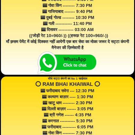
🎰 गोवा किंग -------- 7:30 PM
🎰 गाजियाबाद ------- 9:40 PM
🎰 दुबई गोल्ड -------- 10:30 PM
🎰 गली ----------- 11:40 PM
🎰 दिसावर ---------- 03:00 AM
((जोड़ी रेट 10=960/-)) ((हरूफ़ रेट 100=960/-))
माँ क़सम पेमेंट में कोई दिक्कत नहीं आयेगी एक बार सेवा का मोका जरूर दे सट्टा कंपनी
मैनेजर की ज़िम्मेवारी है
सीधे सट्टा कंपनी का No 1 खाईवाल
⭕️ RAM BHAI KHAIWAL ⭕️
🎰 फरीदाबाद सवेरा --- 12:30 PM
🎰 कल्याण बाज़ार ---- 1:30 PM
🎰 खाटू धाम -------- 2:30 PM
🎰 दिल्ली बाज़ार ------ 3:05 PM
🎰 श्री गणेश ------ 4:35 PM
🎰 करनाल ---------- 5:30 PM
🎰 फरीदाबाद --------- 6:05 PM
🎰 गोवा किंग -------- 7:30 PM