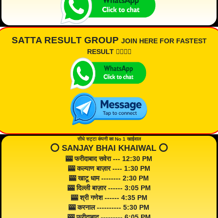
SATTA RESULT GROUP
JOIN HERE FOR FASTEST
RESULT 👇🏾👇🏾
सीधे सट्टा कंपनी का No 1 खाईवाल
⭕️ SANJAY BHAI KHAIWAL ⭕️
🎰 फरीदाबाद सवेरा --- 12:30 PM
🎰 कल्याण बाज़ार ---- 1:30 PM
🎰 खाटू धाम -------- 2:30 PM
🎰 दिल्ली बाज़ार ------ 3:05 PM
🎰 श्री गणेश ------ 4:35 PM
🎰 करनाल ---------- 5:30 PM
🎰 फरीदाबाद --------- 6:05 PM