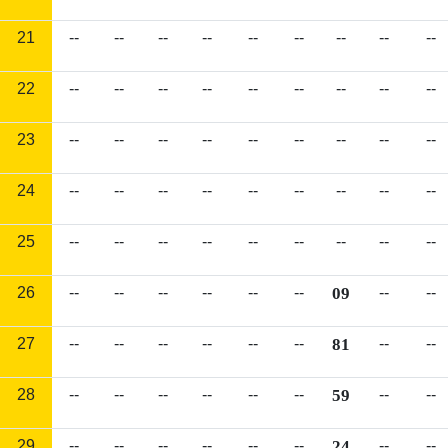
21
--
--
--
--
--
--
--
--
--
22
--
--
--
--
--
--
--
--
--
23
--
--
--
--
--
--
--
--
--
24
--
--
--
--
--
--
--
--
--
25
--
--
--
--
--
--
--
--
--
26
--
--
--
--
--
--
09
--
--
27
--
--
--
--
--
--
81
--
--
28
--
--
--
--
--
--
59
--
--
29
--
--
--
--
--
--
24
--
--