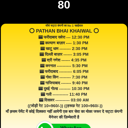
80
सीधे सट्टा कंपनी का No 1 खाईवाल
⭕️ PATHAN BHAI KHAIWAL ⭕️
🎰 फरीदाबाद सवेरा --- 12:30 PM
🎰 कल्याण बाज़ार ---- 1:30 PM
🎰 खाटू धाम -------- 2:30 PM
🎰 दिल्ली बाज़ार ------ 3:05 PM
🎰 श्री गणेश ------ 4:35 PM
🎰 करनाल ---------- 5:30 PM
🎰 फरीदाबाद --------- 6:05 PM
🎰 गोवा किंग -------- 7:30 PM
🎰 गाजियाबाद ------- 9:40 PM
🎰 दुबई गोल्ड -------- 10:30 PM
🎰 गली ----------- 11:40 PM
🎰 दिसावर ---------- 03:00 AM
((जोड़ी रेट 10=960/-)) ((हरूफ़ रेट 100=960/-))
माँ क़सम पेमेंट में कोई दिक्कत नहीं आयेगी एक बार सेवा का मोका जरूर दे सट्टा कंपनी
मैनेजर की ज़िम्मेवारी है