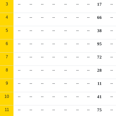
3
--
--
--
--
--
--
--
17
--
4
--
--
--
--
--
--
--
66
--
5
--
--
--
--
--
--
--
38
--
6
--
--
--
--
--
--
--
95
--
7
--
--
--
--
--
--
--
72
--
8
--
--
--
--
--
--
--
28
--
9
--
--
--
--
--
--
--
11
--
10
--
--
--
--
--
--
--
41
--
11
--
--
--
--
--
--
--
75
--