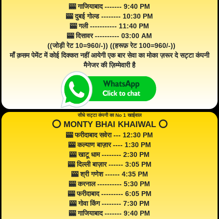
🎰 गाजियाबाद ------- 9:40 PM
🎰 दुबई गोल्ड -------- 10:30 PM
🎰 गली ----------- 11:40 PM
🎰 दिसावर ---------- 03:00 AM
((जोड़ी रेट 10=960/-)) ((हरूफ़ रेट 100=960/-))
माँ क़सम पेमेंट में कोई दिक्कत नहीं आयेगी एक बार सेवा का मोका ज़रूर दे सट्टा कंपनी
मैनेजर की ज़िम्मेवारी है
सीधे सट्टा कंपनी का No 1 खाईवाल
⭕️ MONTY BHAI KHAIWAL ⭕️
🎰 फरीदाबाद सवेरा --- 12:30 PM
🎰 कल्याण बाज़ार ---- 1:30 PM
🎰 खाटू धाम -------- 2:30 PM
🎰 दिल्ली बाज़ार ------ 3:05 PM
🎰 श्री गणेश ------ 4:35 PM
🎰 करनाल ---------- 5:30 PM
🎰 फरीदाबाद --------- 6:05 PM
🎰 गोवा किंग -------- 7:30 PM
🎰 गाजियाबाद ------- 9:40 PM