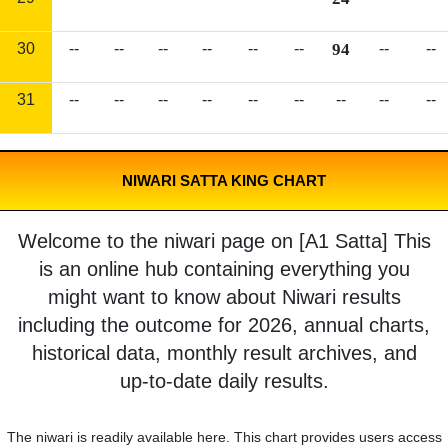
30
--
--
--
--
--
--
94
--
--
31
--
--
--
--
--
--
--
--
--
NIWARI SATTA KING CHART
Welcome to the niwari page on [A1 Satta] This
is an online hub containing everything you
might want to know about Niwari results
including the outcome for 2026, annual charts,
historical data, monthly result archives, and
up-to-date daily results.
The niwari is readily available here. This chart provides users access