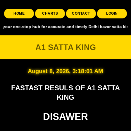
HOME
CHARTS
CONTACT
LOGIN
stop hub for accurate and timely Delhi bazar satta king, covering a
A1 SATTA KING
August 8, 2026, 3:18:02 AM
FASTAST RESULS OF A1 SATTA
KING
DISAWER