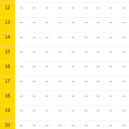
12
--
--
--
--
--
--
--
--
--
13
--
--
--
--
--
--
--
--
--
14
--
--
--
--
--
--
--
--
--
15
--
--
--
--
--
--
--
--
--
16
--
--
--
--
--
--
--
--
--
17
--
--
--
--
--
--
--
--
--
18
--
--
--
--
--
--
--
--
--
19
--
--
--
--
--
--
--
--
--
20
--
--
--
--
--
--
--
--
--