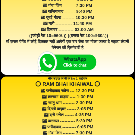
🎰 गोवा किंग -------- 7:30 PM
🎰 गाजियाबाद ------- 9:40 PM
🎰 दुबई गोल्ड -------- 10:30 PM
🎰 गली ----------- 11:40 PM
🎰 दिसावर ---------- 03:00 AM
((जोड़ी रेट 10=960/-)) ((हरूफ़ रेट 100=960/-))
माँ क़सम पेमेंट में कोई दिक्कत नहीं आयेगी एक बार सेवा का मोका जरूर दे सट्टा कंपनी
मैनेजर की ज़िम्मेवारी है
सीधे सट्टा कंपनी का No 1 खाईवाल
⭕️ RAM BHAI KHAIWAL ⭕️
🎰 फरीदाबाद सवेरा --- 12:30 PM
🎰 कल्याण बाज़ार ---- 1:30 PM
🎰 खाटू धाम -------- 2:30 PM
🎰 दिल्ली बाज़ार ------ 3:05 PM
🎰 श्री गणेश ------ 4:35 PM
🎰 करनाल ---------- 5:30 PM
🎰 फरीदाबाद --------- 6:05 PM
🎰 गोवा किंग -------- 7:30 PM