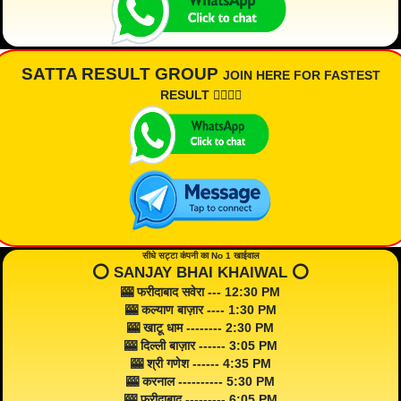
SATTA RESULT GROUP
JOIN HERE FOR FASTEST
RESULT 👇🏾👇🏾
सीधे सट्टा कंपनी का No 1 खाईवाल
⭕️ SANJAY BHAI KHAIWAL ⭕️
🎰 फरीदाबाद सवेरा --- 12:30 PM
🎰 कल्याण बाज़ार ---- 1:30 PM
🎰 खाटू धाम -------- 2:30 PM
🎰 दिल्ली बाज़ार ------ 3:05 PM
🎰 श्री गणेश ------ 4:35 PM
🎰 करनाल ---------- 5:30 PM
🎰 फरीदाबाद --------- 6:05 PM