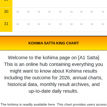
30
--
--
--
--
--
--
--
--
--
31
--
--
--
--
--
--
--
--
--
KOHIMA SATTA KING CHART
Welcome to the kohima page on [A1 Satta]
This is an online hub containing everything you
might want to know about Kohima results
including the outcome for 2026, annual charts,
historical data, monthly result archives, and
up-to-date daily results.
The kohima is readily available here. This chart provides users access