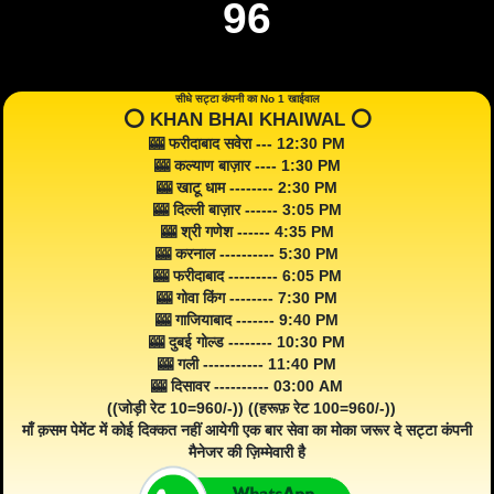
96
सीधे सट्टा कंपनी का No 1 खाईवाल
⭕️ KHAN BHAI KHAIWAL ⭕️
🎰 फरीदाबाद सवेरा --- 12:30 PM
🎰 कल्याण बाज़ार ---- 1:30 PM
🎰 खाटू धाम -------- 2:30 PM
🎰 दिल्ली बाज़ार ------ 3:05 PM
🎰 श्री गणेश ------ 4:35 PM
🎰 करनाल ---------- 5:30 PM
🎰 फरीदाबाद --------- 6:05 PM
🎰 गोवा किंग -------- 7:30 PM
🎰 गाजियाबाद ------- 9:40 PM
🎰 दुबई गोल्ड -------- 10:30 PM
🎰 गली ----------- 11:40 PM
🎰 दिसावर ---------- 03:00 AM
((जोड़ी रेट 10=960/-)) ((हरूफ़ रेट 100=960/-))
माँ क़सम पेमेंट में कोई दिक्कत नहीं आयेगी एक बार सेवा का मोका जरूर दे सट्टा कंपनी
मैनेजर की ज़िम्मेवारी है