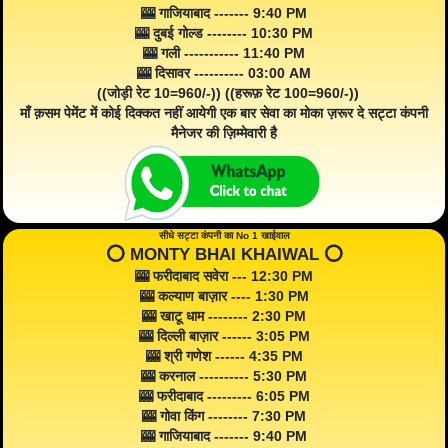
🎰 गाजियाबाद ------- 9:40 PM
🎰 दुबई गोल्ड -------- 10:30 PM
🎰 गली ----------- 11:40 PM
🎰 दिसावर ---------- 03:00 AM
((जोड़ी रेट 10=960/-)) ((हरूफ़ रेट 100=960/-))
माँ क़सम पेमेंट में कोई दिक्कत नहीं आयेगी एक बार सेवा का मोका ज़रूर दे सट्टा कंपनी
मैनेजर की ज़िम्मेवारी है
सीधे सट्टा कंपनी का No 1 खाईवाल
⭕️ MONTY BHAI KHAIWAL ⭕️
🎰 फरीदाबाद सवेरा --- 12:30 PM
🎰 कल्याण बाज़ार ---- 1:30 PM
🎰 खाटू धाम -------- 2:30 PM
🎰 दिल्ली बाज़ार ------ 3:05 PM
🎰 श्री गणेश ------ 4:35 PM
🎰 करनाल ---------- 5:30 PM
🎰 फरीदाबाद --------- 6:05 PM
🎰 गोवा किंग -------- 7:30 PM
🎰 गाजियाबाद ------- 9:40 PM