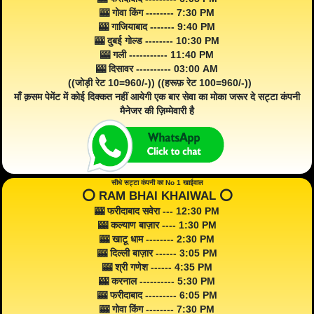
🎰 गोवा किंग -------- 7:30 PM
🎰 गाजियाबाद ------- 9:40 PM
🎰 दुबई गोल्ड -------- 10:30 PM
🎰 गली ----------- 11:40 PM
🎰 दिसावर ---------- 03:00 AM
((जोड़ी रेट 10=960/-)) ((हरूफ़ रेट 100=960/-))
माँ क़सम पेमेंट में कोई दिक्कत नहीं आयेगी एक बार सेवा का मोका जरूर दे सट्टा कंपनी
मैनेजर की ज़िम्मेवारी है
सीधे सट्टा कंपनी का No 1 खाईवाल
⭕️ RAM BHAI KHAIWAL ⭕️
🎰 फरीदाबाद सवेरा --- 12:30 PM
🎰 कल्याण बाज़ार ---- 1:30 PM
🎰 खाटू धाम -------- 2:30 PM
🎰 दिल्ली बाज़ार ------ 3:05 PM
🎰 श्री गणेश ------ 4:35 PM
🎰 करनाल ---------- 5:30 PM
🎰 फरीदाबाद --------- 6:05 PM
🎰 गोवा किंग -------- 7:30 PM