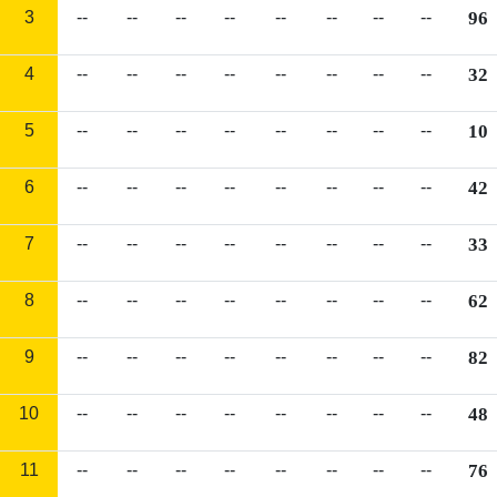
3
--
--
--
--
--
--
--
--
96
4
--
--
--
--
--
--
--
--
32
5
--
--
--
--
--
--
--
--
10
6
--
--
--
--
--
--
--
--
42
7
--
--
--
--
--
--
--
--
33
8
--
--
--
--
--
--
--
--
62
9
--
--
--
--
--
--
--
--
82
10
--
--
--
--
--
--
--
--
48
11
--
--
--
--
--
--
--
--
76