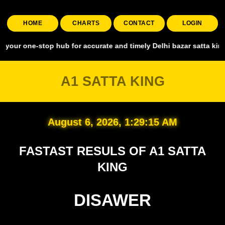
HOME
CHARTS
CONTACT
LOGIN
stop hub for accurate and timely Delhi bazar satta king, covering a
A1 SATTA KING
August 6, 2026, 1:29:16 AM
FASTAST RESULS OF A1 SATTA
KING
DISAWER