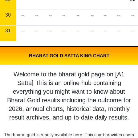
30
--
--
--
--
--
--
--
--
--
31
--
--
--
--
--
--
--
--
--
BHARAT GOLD SATTA KING CHART
Welcome to the bharat gold page on [A1
Satta] This is an online hub containing
everything you might want to know about
Bharat Gold results including the outcome for
2026, annual charts, historical data, monthly
result archives, and up-to-date daily results.
The bharat gold is readily available here. This chart provides users