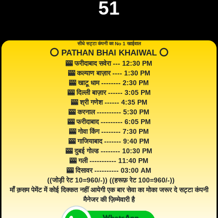
51
सीधे सट्टा कंपनी का No 1 खाईवाल
⭕️ PATHAN BHAI KHAIWAL ⭕️
🎰 फरीदाबाद सवेरा --- 12:30 PM
🎰 कल्याण बाज़ार ---- 1:30 PM
🎰 खाटू धाम -------- 2:30 PM
🎰 दिल्ली बाज़ार ------ 3:05 PM
🎰 श्री गणेश ------ 4:35 PM
🎰 करनाल ---------- 5:30 PM
🎰 फरीदाबाद --------- 6:05 PM
🎰 गोवा किंग -------- 7:30 PM
🎰 गाजियाबाद ------- 9:40 PM
🎰 दुबई गोल्ड -------- 10:30 PM
🎰 गली ----------- 11:40 PM
🎰 दिसावर ---------- 03:00 AM
((जोड़ी रेट 10=960/-)) ((हरूफ़ रेट 100=960/-))
माँ क़सम पेमेंट में कोई दिक्कत नहीं आयेगी एक बार सेवा का मोका जरूर दे सट्टा कंपनी
मैनेजर की ज़िम्मेवारी है