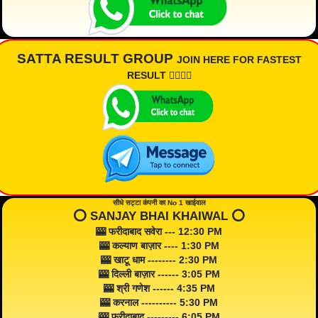
SATTA RESULT GROUP
JOIN HERE FOR FASTEST
RESULT 👇🏾👇🏾
सीधे सट्टा कंपनी का No 1 खाईवाल
⭕️ SANJAY BHAI KHAIWAL ⭕️
🎰 फरीदाबाद सवेरा --- 12:30 PM
🎰 कल्याण बाज़ार ---- 1:30 PM
🎰 खाटू धाम -------- 2:30 PM
🎰 दिल्ली बाज़ार ------ 3:05 PM
🎰 श्री गणेश ------ 4:35 PM
🎰 करनाल ---------- 5:30 PM
🎰 फरीदाबाद --------- 6:05 PM