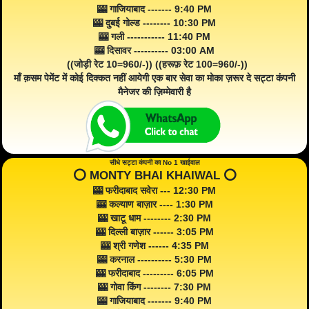
🎰 गाजियाबाद ------- 9:40 PM
🎰 दुबई गोल्ड -------- 10:30 PM
🎰 गली ----------- 11:40 PM
🎰 दिसावर ---------- 03:00 AM
((जोड़ी रेट 10=960/-)) ((हरूफ़ रेट 100=960/-))
माँ क़सम पेमेंट में कोई दिक्कत नहीं आयेगी एक बार सेवा का मोका ज़रूर दे सट्टा कंपनी
मैनेजर की ज़िम्मेवारी है
सीधे सट्टा कंपनी का No 1 खाईवाल
⭕️ MONTY BHAI KHAIWAL ⭕️
🎰 फरीदाबाद सवेरा --- 12:30 PM
🎰 कल्याण बाज़ार ---- 1:30 PM
🎰 खाटू धाम -------- 2:30 PM
🎰 दिल्ली बाज़ार ------ 3:05 PM
🎰 श्री गणेश ------ 4:35 PM
🎰 करनाल ---------- 5:30 PM
🎰 फरीदाबाद --------- 6:05 PM
🎰 गोवा किंग -------- 7:30 PM
🎰 गाजियाबाद ------- 9:40 PM