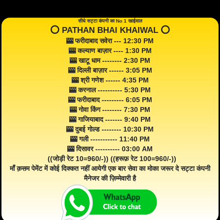
सीधे सट्टा कंपनी का No 1 खाईवाल
⭕️ PATHAN BHAI KHAIWAL ⭕️
🎰 फरीदाबाद सवेरा --- 12:30 PM
🎰 कल्याण बाज़ार ---- 1:30 PM
🎰 खाटू धाम -------- 2:30 PM
🎰 दिल्ली बाज़ार ------ 3:05 PM
🎰 श्री गणेश ------ 4:35 PM
🎰 करनाल ---------- 5:30 PM
🎰 फरीदाबाद --------- 6:05 PM
🎰 गोवा किंग -------- 7:30 PM
🎰 गाजियाबाद ------- 9:40 PM
🎰 दुबई गोल्ड -------- 10:30 PM
🎰 गली ----------- 11:40 PM
🎰 दिसावर ---------- 03:00 AM
((जोड़ी रेट 10=960/-)) ((हरूफ़ रेट 100=960/-))
माँ क़सम पेमेंट में कोई दिक्कत नहीं आयेगी एक बार सेवा का मोका जरूर दे सट्टा कंपनी
मैनेजर की ज़िम्मेवारी है