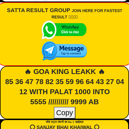
SATTA RESULT GROUP
JOIN HERE FOR FASTEST
RESULT 👇🏾👇🏾
🔥 GOA KING LEAKK 🔥
85 36 47 78 82 35 59 96 64 43 27 04
12 WITH PALAT 1000 INTO
5555 ////////// 9999 AB
Copy
सीधे सट्टा कंपनी का No 1 खाईवाल
⭕️ SANJAY BHAI KHAIWAL ⭕️