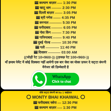
🎰 कल्याण बाज़ार ---- 1:30 PM
🎰 खाटू धाम -------- 2:30 PM
🎰 दिल्ली बाज़ार ------ 3:05 PM
🎰 श्री गणेश ------ 4:35 PM
🎰 करनाल ---------- 5:30 PM
🎰 फरीदाबाद --------- 6:05 PM
🎰 गोवा किंग -------- 7:30 PM
🎰 गाजियाबाद ------- 9:40 PM
🎰 दुबई गोल्ड -------- 10:30 PM
🎰 गली ----------- 11:40 PM
🎰 दिसावर ---------- 03:00 AM
((जोड़ी रेट 10=960/-)) ((हरूफ़ रेट 100=960/-))
माँ क़सम पेमेंट में कोई दिक्कत नहीं आयेगी एक बार सेवा का मोका ज़रूर दे सट्टा कंपनी
मैनेजर की ज़िम्मेवारी है
सीधे सट्टा कंपनी का No 1 खाईवाल
⭕️ MONTY BHAI KHAIWAL ⭕️
🎰 फरीदाबाद सवेरा --- 12:30 PM
🎰 कल्याण बाज़ार ---- 1:30 PM