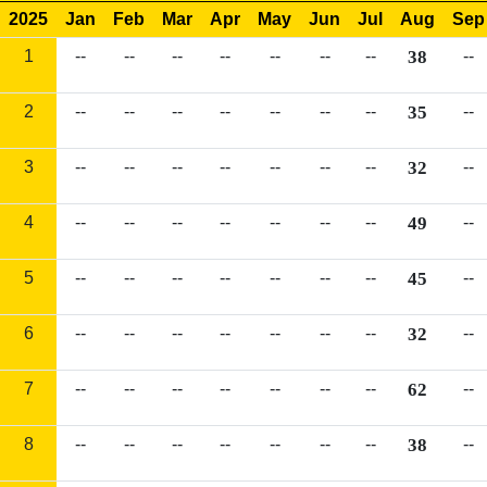
2025
Jan
Feb
Mar
Apr
May
Jun
Jul
Aug
Sep
1
--
--
--
--
--
--
--
38
--
2
--
--
--
--
--
--
--
35
--
3
--
--
--
--
--
--
--
32
--
4
--
--
--
--
--
--
--
49
--
5
--
--
--
--
--
--
--
45
--
6
--
--
--
--
--
--
--
32
--
7
--
--
--
--
--
--
--
62
--
8
--
--
--
--
--
--
--
38
--