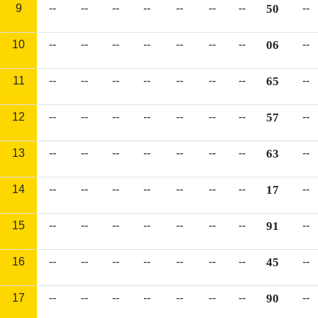
9
--
--
--
--
--
--
--
50
--
10
--
--
--
--
--
--
--
06
--
11
--
--
--
--
--
--
--
65
--
12
--
--
--
--
--
--
--
57
--
13
--
--
--
--
--
--
--
63
--
14
--
--
--
--
--
--
--
17
--
15
--
--
--
--
--
--
--
91
--
16
--
--
--
--
--
--
--
45
--
17
--
--
--
--
--
--
--
90
--