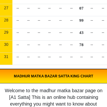
27
--
--
--
--
--
--
07
--
--
28
--
--
--
--
--
--
99
--
--
29
--
--
--
--
--
--
43
--
--
30
--
--
--
--
--
--
78
--
--
31
--
--
--
--
--
--
--
--
--
MADHUR MATKA BAZAR SATTA KING CHART
Welcome to the madhur matka bazar page on
[A1 Satta] This is an online hub containing
everything you might want to know about