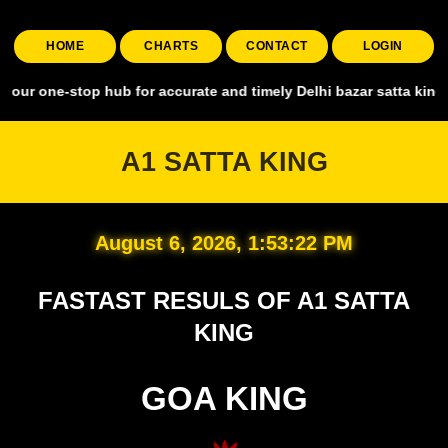
HOME
CHARTS
CONTACT
LOGIN
top hub for accurate and timely Delhi bazar satta king, covering all
A1 SATTA KING
August 6, 2026, 1:53:23 PM
FASTAST RESULS OF A1 SATTA
KING
GOA KING