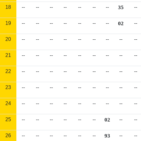
18
--
--
--
--
--
--
--
35
--
19
--
--
--
--
--
--
--
02
--
20
--
--
--
--
--
--
--
--
--
21
--
--
--
--
--
--
--
--
--
22
--
--
--
--
--
--
--
--
--
23
--
--
--
--
--
--
--
--
--
24
--
--
--
--
--
--
--
--
--
25
--
--
--
--
--
--
02
--
--
26
--
--
--
--
--
--
93
--
--