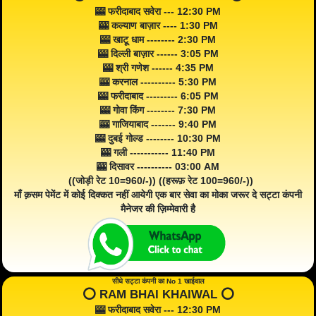
🎰 फरीदाबाद सवेरा --- 12:30 PM
🎰 कल्याण बाज़ार ---- 1:30 PM
🎰 खाटू धाम -------- 2:30 PM
🎰 दिल्ली बाज़ार ------ 3:05 PM
🎰 श्री गणेश ------ 4:35 PM
🎰 करनाल ---------- 5:30 PM
🎰 फरीदाबाद --------- 6:05 PM
🎰 गोवा किंग -------- 7:30 PM
🎰 गाजियाबाद ------- 9:40 PM
🎰 दुबई गोल्ड -------- 10:30 PM
🎰 गली ----------- 11:40 PM
🎰 दिसावर ---------- 03:00 AM
((जोड़ी रेट 10=960/-)) ((हरूफ़ रेट 100=960/-))
माँ क़सम पेमेंट में कोई दिक्कत नहीं आयेगी एक बार सेवा का मोका जरूर दे सट्टा कंपनी
मैनेजर की ज़िम्मेवारी है
सीधे सट्टा कंपनी का No 1 खाईवाल
⭕️ RAM BHAI KHAIWAL ⭕️
🎰 फरीदाबाद सवेरा --- 12:30 PM