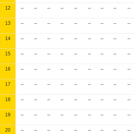
12
--
--
--
--
--
--
--
--
--
13
--
--
--
--
--
--
--
--
--
14
--
--
--
--
--
--
--
--
--
15
--
--
--
--
--
--
--
--
--
16
--
--
--
--
--
--
--
--
--
17
--
--
--
--
--
--
--
--
--
18
--
--
--
--
--
--
--
--
--
19
--
--
--
--
--
--
--
--
--
20
--
--
--
--
--
--
--
--
--