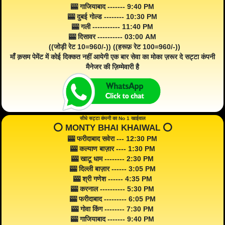
🎰 गाजियाबाद ------- 9:40 PM
🎰 दुबई गोल्ड -------- 10:30 PM
🎰 गली ----------- 11:40 PM
🎰 दिसावर ---------- 03:00 AM
((जोड़ी रेट 10=960/-)) ((हरूफ़ रेट 100=960/-))
माँ क़सम पेमेंट में कोई दिक्कत नहीं आयेगी एक बार सेवा का मोका ज़रूर दे सट्टा कंपनी
मैनेजर की ज़िम्मेवारी है
सीधे सट्टा कंपनी का No 1 खाईवाल
⭕️ MONTY BHAI KHAIWAL ⭕️
🎰 फरीदाबाद सवेरा --- 12:30 PM
🎰 कल्याण बाज़ार ---- 1:30 PM
🎰 खाटू धाम -------- 2:30 PM
🎰 दिल्ली बाज़ार ------ 3:05 PM
🎰 श्री गणेश ------ 4:35 PM
🎰 करनाल ---------- 5:30 PM
🎰 फरीदाबाद --------- 6:05 PM
🎰 गोवा किंग -------- 7:30 PM
🎰 गाजियाबाद ------- 9:40 PM