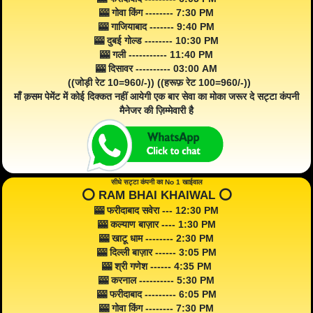
🎰 गोवा किंग -------- 7:30 PM
🎰 गाजियाबाद ------- 9:40 PM
🎰 दुबई गोल्ड -------- 10:30 PM
🎰 गली ----------- 11:40 PM
🎰 दिसावर ---------- 03:00 AM
((जोड़ी रेट 10=960/-)) ((हरूफ़ रेट 100=960/-))
माँ क़सम पेमेंट में कोई दिक्कत नहीं आयेगी एक बार सेवा का मोका जरूर दे सट्टा कंपनी
मैनेजर की ज़िम्मेवारी है
सीधे सट्टा कंपनी का No 1 खाईवाल
⭕️ RAM BHAI KHAIWAL ⭕️
🎰 फरीदाबाद सवेरा --- 12:30 PM
🎰 कल्याण बाज़ार ---- 1:30 PM
🎰 खाटू धाम -------- 2:30 PM
🎰 दिल्ली बाज़ार ------ 3:05 PM
🎰 श्री गणेश ------ 4:35 PM
🎰 करनाल ---------- 5:30 PM
🎰 फरीदाबाद --------- 6:05 PM
🎰 गोवा किंग -------- 7:30 PM