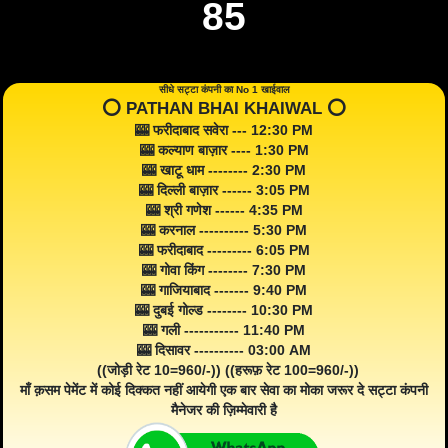
85
सीधे सट्टा कंपनी का No 1 खाईवाल
⭕️ PATHAN BHAI KHAIWAL ⭕️
🎰 फरीदाबाद सवेरा --- 12:30 PM
🎰 कल्याण बाज़ार ---- 1:30 PM
🎰 खाटू धाम -------- 2:30 PM
🎰 दिल्ली बाज़ार ------ 3:05 PM
🎰 श्री गणेश ------ 4:35 PM
🎰 करनाल ---------- 5:30 PM
🎰 फरीदाबाद --------- 6:05 PM
🎰 गोवा किंग -------- 7:30 PM
🎰 गाजियाबाद ------- 9:40 PM
🎰 दुबई गोल्ड -------- 10:30 PM
🎰 गली ----------- 11:40 PM
🎰 दिसावर ---------- 03:00 AM
((जोड़ी रेट 10=960/-)) ((हरूफ़ रेट 100=960/-))
माँ क़सम पेमेंट में कोई दिक्कत नहीं आयेगी एक बार सेवा का मोका जरूर दे सट्टा कंपनी
मैनेजर की ज़िम्मेवारी है