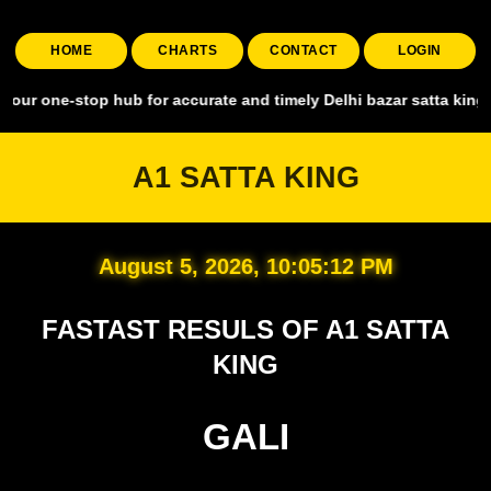
HOME
CHARTS
CONTACT
LOGIN
top hub for accurate and timely Delhi bazar satta king, covering al
A1 SATTA KING
August 5, 2026, 10:05:13 PM
FASTAST RESULS OF A1 SATTA
KING
GALI