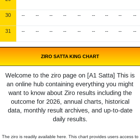
30
--
--
--
--
--
--
--
--
--
31
--
--
--
--
--
--
--
--
--
ZIRO SATTA KING CHART
Welcome to the ziro page on [A1 Satta] This is
an online hub containing everything you might
want to know about Ziro results including the
outcome for 2026, annual charts, historical
data, monthly result archives, and up-to-date
daily results.
The ziro is readily available here. This chart provides users access to