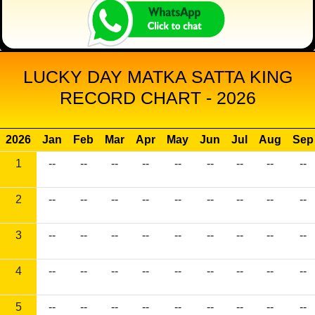
LUCKY DAY MATKA SATTA KING
RECORD CHART - 2026
2026
Jan
Feb
Mar
Apr
May
Jun
Jul
Aug
Sep
1
--
--
--
--
--
--
--
--
--
2
--
--
--
--
--
--
--
--
--
3
--
--
--
--
--
--
--
--
--
4
--
--
--
--
--
--
--
--
--
5
--
--
--
--
--
--
--
--
--