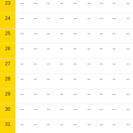
23
--
--
--
--
--
--
--
--
--
24
--
--
--
--
--
--
--
--
--
25
--
--
--
--
--
--
--
--
--
26
--
--
--
--
--
--
--
--
--
27
--
--
--
--
--
--
--
--
--
28
--
--
--
--
--
--
--
--
--
29
--
--
--
--
--
--
--
--
--
30
--
--
--
--
--
--
--
--
--
31
--
--
--
--
--
--
--
--
--