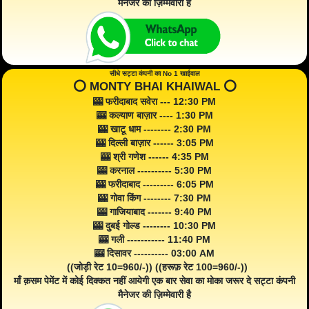
मैनेजर की ज़िम्मेवारी है
सीधे सट्टा कंपनी का No 1 खाईवाल
⭕️ MONTY BHAI KHAIWAL ⭕️
🎰 फरीदाबाद सवेरा --- 12:30 PM
🎰 कल्याण बाज़ार ---- 1:30 PM
🎰 खाटू धाम -------- 2:30 PM
🎰 दिल्ली बाज़ार ------ 3:05 PM
🎰 श्री गणेश ------ 4:35 PM
🎰 करनाल ---------- 5:30 PM
🎰 फरीदाबाद --------- 6:05 PM
🎰 गोवा किंग -------- 7:30 PM
🎰 गाजियाबाद ------- 9:40 PM
🎰 दुबई गोल्ड -------- 10:30 PM
🎰 गली ----------- 11:40 PM
🎰 दिसावर ---------- 03:00 AM
((जोड़ी रेट 10=960/-)) ((हरूफ़ रेट 100=960/-))
माँ क़सम पेमेंट में कोई दिक्कत नहीं आयेगी एक बार सेवा का मोका जरूर दे सट्टा कंपनी
मैनेजर की ज़िम्मेवारी है