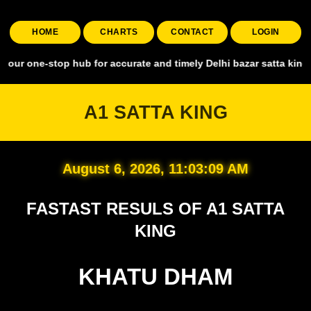
HOME
CHARTS
CONTACT
LOGIN
stop hub for accurate and timely Delhi bazar satta king, covering al
A1 SATTA KING
August 6, 2026, 11:03:10 AM
FASTAST RESULS OF A1 SATTA
KING
KHATU DHAM