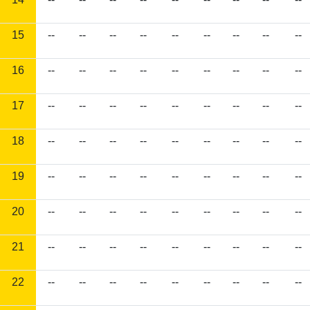
15
--
--
--
--
--
--
--
--
--
16
--
--
--
--
--
--
--
--
--
17
--
--
--
--
--
--
--
--
--
18
--
--
--
--
--
--
--
--
--
19
--
--
--
--
--
--
--
--
--
20
--
--
--
--
--
--
--
--
--
21
--
--
--
--
--
--
--
--
--
22
--
--
--
--
--
--
--
--
--