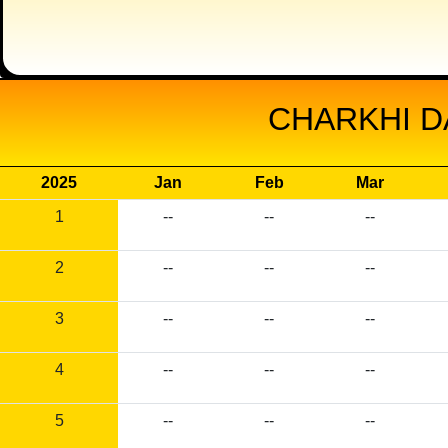
CHARKHI D
2025
Jan
Feb
Mar
1
--
--
--
2
--
--
--
3
--
--
--
4
--
--
--
5
--
--
--