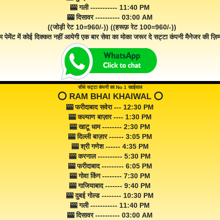
🎰 गली ----------- 11:40 PM
🎰 दिसावर ---------- 03:00 AM
((जोड़ी रेट 10=960/-)) ((हरूफ़ रेट 100=960/-))
म पेमेंट में कोई दिक्कत नहीं आयेगी एक बार सेवा का मोका जरूर दे सट्टा कंपनी मैनेजर की ज़िम्म
सीधे सट्टा कंपनी का No 1 खाईवाल
⭕️ RAM BHAI KHAIWAL ⭕️
🎰 फरीदाबाद सवेरा --- 12:30 PM
🎰 कल्याण बाज़ार ---- 1:30 PM
🎰 खाटू धाम -------- 2:30 PM
🎰 दिल्ली बाज़ार ------ 3:05 PM
🎰 श्री गणेश ------ 4:35 PM
🎰 करनाल ---------- 5:30 PM
🎰 फरीदाबाद --------- 6:05 PM
🎰 गोवा किंग -------- 7:30 PM
🎰 गाजियाबाद ------- 9:40 PM
🎰 दुबई गोल्ड -------- 10:30 PM
🎰 गली ----------- 11:40 PM
🎰 दिसावर ---------- 03:00 AM