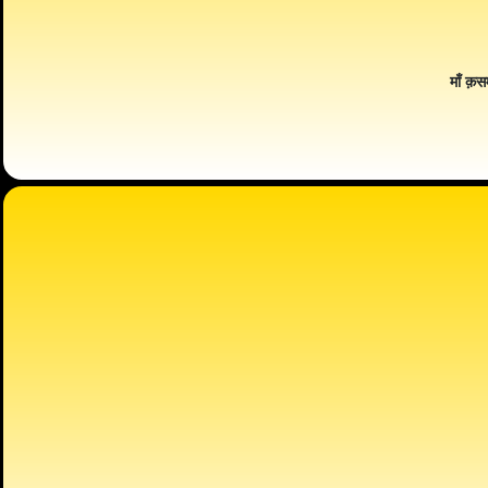
माँ क़स