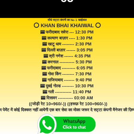
सीधे सट्टा कंपनी का No 1 खाईवाल
⭕️ KHAN BHAI KHAIWAL ⭕️
🎰 फरीदाबाद सवेरा --- 12:30 PM
🎰 कल्याण बाज़ार ---- 1:30 PM
🎰 खाटू धाम -------- 2:30 PM
🎰 दिल्ली बाज़ार ------ 3:05 PM
🎰 श्री गणेश ------ 4:35 PM
🎰 करनाल ---------- 5:30 PM
🎰 फरीदाबाद --------- 6:05 PM
🎰 गोवा किंग -------- 7:30 PM
🎰 गाजियाबाद ------- 9:40 PM
🎰 दुबई गोल्ड -------- 10:30 PM
🎰 गली ----------- 11:40 PM
🎰 दिसावर ---------- 03:00 AM
((जोड़ी रेट 10=960/-)) ((हरूफ़ रेट 100=960/-))
म पेमेंट में कोई दिक्कत नहीं आयेगी एक बार सेवा का मोका जरूर दे सट्टा कंपनी मैनेजर की ज़िम्म