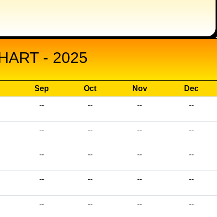
ART - 2025
Sep
Oct
Nov
Dec
--
--
--
--
--
--
--
--
--
--
--
--
--
--
--
--
--
--
--
--