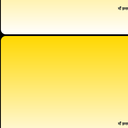
माँ क़स
माँ क़स