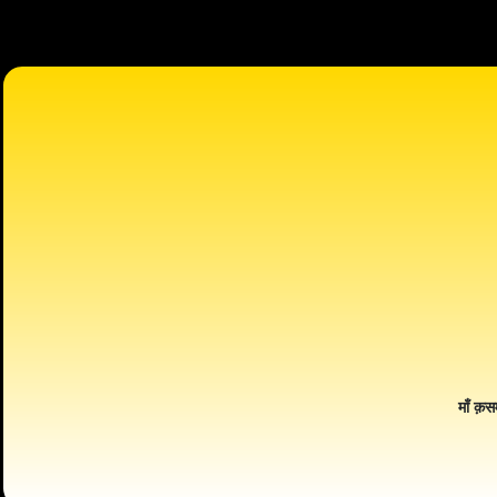
माँ क़स