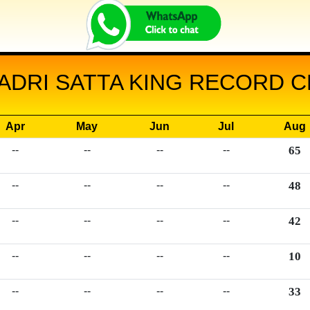
ADRI SATTA KING RECORD CH
Apr
May
Jun
Jul
Aug
--
--
--
--
65
--
--
--
--
48
--
--
--
--
42
--
--
--
--
10
--
--
--
--
33