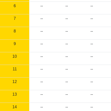
6
--
--
--
7
--
--
--
8
--
--
--
9
--
--
--
10
--
--
--
11
--
--
--
12
--
--
--
13
--
--
--
14
--
--
--