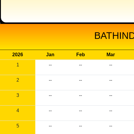
BATHIND
2026
Jan
Feb
Mar
1
--
--
--
2
--
--
--
3
--
--
--
4
--
--
--
5
--
--
--