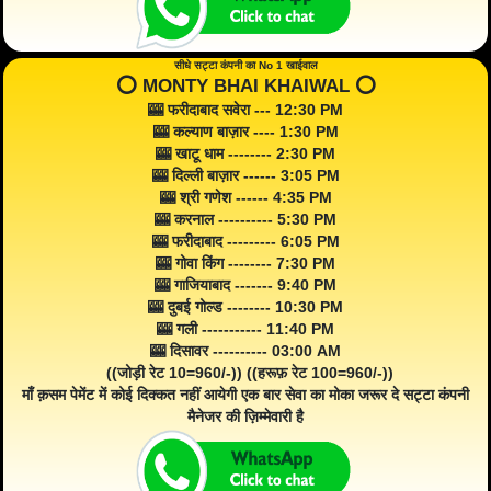
सीधे सट्टा कंपनी का No 1 खाईवाल
⭕️ MONTY BHAI KHAIWAL ⭕️
🎰 फरीदाबाद सवेरा --- 12:30 PM
🎰 कल्याण बाज़ार ---- 1:30 PM
🎰 खाटू धाम -------- 2:30 PM
🎰 दिल्ली बाज़ार ------ 3:05 PM
🎰 श्री गणेश ------ 4:35 PM
🎰 करनाल ---------- 5:30 PM
🎰 फरीदाबाद --------- 6:05 PM
🎰 गोवा किंग -------- 7:30 PM
🎰 गाजियाबाद ------- 9:40 PM
🎰 दुबई गोल्ड -------- 10:30 PM
🎰 गली ----------- 11:40 PM
🎰 दिसावर ---------- 03:00 AM
((जोड़ी रेट 10=960/-)) ((हरूफ़ रेट 100=960/-))
माँ क़सम पेमेंट में कोई दिक्कत नहीं आयेगी एक बार सेवा का मोका जरूर दे सट्टा कंपनी
मैनेजर की ज़िम्मेवारी है