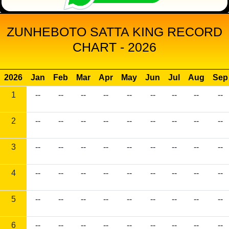
ZUNHEBOTO SATTA KING RECORD
CHART - 2026
2026
Jan
Feb
Mar
Apr
May
Jun
Jul
Aug
Sep
1
--
--
--
--
--
--
--
--
--
2
--
--
--
--
--
--
--
--
--
3
--
--
--
--
--
--
--
--
--
4
--
--
--
--
--
--
--
--
--
5
--
--
--
--
--
--
--
--
--
6
--
--
--
--
--
--
--
--
--