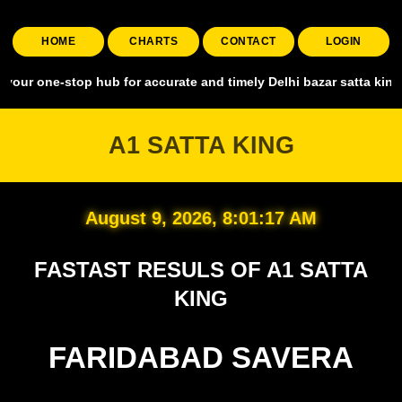
HOME
CHARTS
CONTACT
LOGIN
stop hub for accurate and timely Delhi bazar satta king, covering al
A1 SATTA KING
August 9, 2026, 8:01:18 AM
FASTAST RESULS OF A1 SATTA
KING
FARIDABAD SAVERA