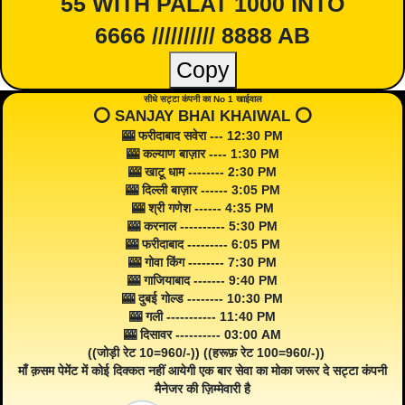
55 WITH PALAT 1000 INTO
6666 ////////// 8888 AB
Copy
सीधे सट्टा कंपनी का No 1 खाईवाल
⭕️ SANJAY BHAI KHAIWAL ⭕️
🎰 फरीदाबाद सवेरा --- 12:30 PM
🎰 कल्याण बाज़ार ---- 1:30 PM
🎰 खाटू धाम -------- 2:30 PM
🎰 दिल्ली बाज़ार ------ 3:05 PM
🎰 श्री गणेश ------ 4:35 PM
🎰 करनाल ---------- 5:30 PM
🎰 फरीदाबाद --------- 6:05 PM
🎰 गोवा किंग -------- 7:30 PM
🎰 गाजियाबाद ------- 9:40 PM
🎰 दुबई गोल्ड -------- 10:30 PM
🎰 गली ----------- 11:40 PM
🎰 दिसावर ---------- 03:00 AM
((जोड़ी रेट 10=960/-)) ((हरूफ़ रेट 100=960/-))
माँ क़सम पेमेंट में कोई दिक्कत नहीं आयेगी एक बार सेवा का मोका जरूर दे सट्टा कंपनी
मैनेजर की ज़िम्मेवारी है