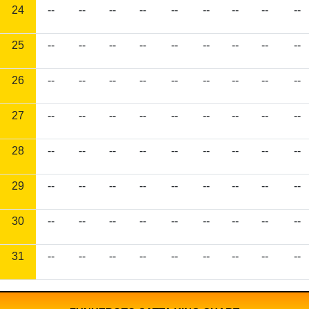
24
--
--
--
--
--
--
--
--
--
25
--
--
--
--
--
--
--
--
--
26
--
--
--
--
--
--
--
--
--
27
--
--
--
--
--
--
--
--
--
28
--
--
--
--
--
--
--
--
--
29
--
--
--
--
--
--
--
--
--
30
--
--
--
--
--
--
--
--
--
31
--
--
--
--
--
--
--
--
--