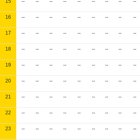
15
--
--
--
--
--
--
--
--
--
16
--
--
--
--
--
--
--
--
--
17
--
--
--
--
--
--
--
--
--
18
--
--
--
--
--
--
--
--
--
19
--
--
--
--
--
--
--
--
--
20
--
--
--
--
--
--
--
--
--
21
--
--
--
--
--
--
--
--
--
22
--
--
--
--
--
--
--
--
--
23
--
--
--
--
--
--
--
--
--