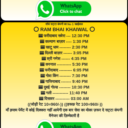
सीधे सट्टा कंपनी का No 1 खाईवाल
⭕️ RAM BHAI KHAIWAL ⭕️
🎰 फरीदाबाद सवेरा --- 12:30 PM
🎰 कल्याण बाज़ार ---- 1:30 PM
🎰 खाटू धाम -------- 2:30 PM
🎰 दिल्ली बाज़ार ------ 3:05 PM
🎰 श्री गणेश ------ 4:35 PM
🎰 करनाल ---------- 5:30 PM
🎰 फरीदाबाद --------- 6:05 PM
🎰 गोवा किंग -------- 7:30 PM
🎰 गाजियाबाद ------- 9:40 PM
🎰 दुबई गोल्ड -------- 10:30 PM
🎰 गली ----------- 11:40 PM
🎰 दिसावर ---------- 03:00 AM
((जोड़ी रेट 10=960/-)) ((हरूफ़ रेट 100=960/-))
माँ क़सम पेमेंट में कोई दिक्कत नहीं आयेगी एक बार सेवा का मोका ज़रूर दे सट्टा कंपनी
मैनेजर की ज़िम्मेवारी है