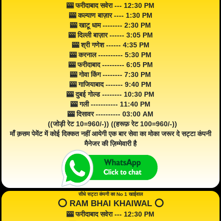
🎰 फरीदाबाद सवेरा --- 12:30 PM
🎰 कल्याण बाज़ार ---- 1:30 PM
🎰 खाटू धाम -------- 2:30 PM
🎰 दिल्ली बाज़ार ------ 3:05 PM
🎰 श्री गणेश ------ 4:35 PM
🎰 करनाल ---------- 5:30 PM
🎰 फरीदाबाद --------- 6:05 PM
🎰 गोवा किंग -------- 7:30 PM
🎰 गाजियाबाद ------- 9:40 PM
🎰 दुबई गोल्ड -------- 10:30 PM
🎰 गली ----------- 11:40 PM
🎰 दिसावर ---------- 03:00 AM
((जोड़ी रेट 10=960/-)) ((हरूफ़ रेट 100=960/-))
माँ क़सम पेमेंट में कोई दिक्कत नहीं आयेगी एक बार सेवा का मोका जरूर दे सट्टा कंपनी
मैनेजर की ज़िम्मेवारी है
सीधे सट्टा कंपनी का No 1 खाईवाल
⭕️ RAM BHAI KHAIWAL ⭕️
🎰 फरीदाबाद सवेरा --- 12:30 PM