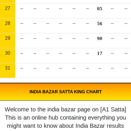
27
--
--
--
--
--
--
05
--
--
28
--
--
--
--
--
--
56
--
--
29
--
--
--
--
--
--
90
--
--
30
--
--
--
--
--
--
17
--
--
31
--
--
--
--
--
--
--
--
--
INDIA BAZAR SATTA KING CHART
Welcome to the india bazar page on [A1 Satta]
This is an online hub containing everything you
might want to know about India Bazar results