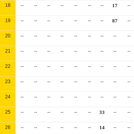
18
--
--
--
--
--
--
--
17
--
19
--
--
--
--
--
--
--
87
--
20
--
--
--
--
--
--
--
--
--
21
--
--
--
--
--
--
--
--
--
22
--
--
--
--
--
--
--
--
--
23
--
--
--
--
--
--
--
--
--
24
--
--
--
--
--
--
--
--
--
25
--
--
--
--
--
--
33
--
--
26
--
--
--
--
--
--
14
--
--