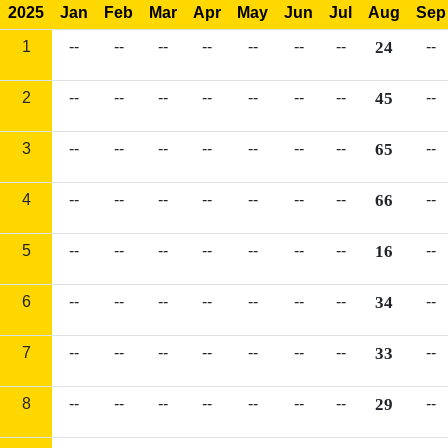
2025
Jan
Feb
Mar
Apr
May
Jun
Jul
Aug
Sep
1
--
--
--
--
--
--
--
24
--
2
--
--
--
--
--
--
--
45
--
3
--
--
--
--
--
--
--
65
--
4
--
--
--
--
--
--
--
66
--
5
--
--
--
--
--
--
--
16
--
6
--
--
--
--
--
--
--
34
--
7
--
--
--
--
--
--
--
33
--
8
--
--
--
--
--
--
--
29
--