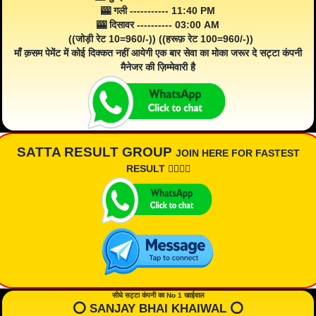
🎰 गली ----------- 11:40 PM
🎰 दिसावर ---------- 03:00 AM
((जोड़ी रेट 10=960/-)) ((हरूफ़ रेट 100=960/-))
माँ क़सम पेमेंट में कोई दिक्कत नहीं आयेगी एक बार सेवा का मोका जरूर दे सट्टा कंपनी
मैनेजर की ज़िम्मेवारी है
SATTA RESULT GROUP
JOIN HERE FOR FASTEST
RESULT 👇🏾👇🏾
सीधे सट्टा कंपनी का No 1 खाईवाल
⭕️ SANJAY BHAI KHAIWAL ⭕️