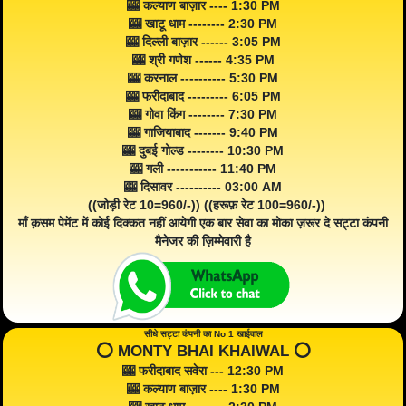
🎰 कल्याण बाज़ार ---- 1:30 PM
🎰 खाटू धाम -------- 2:30 PM
🎰 दिल्ली बाज़ार ------ 3:05 PM
🎰 श्री गणेश ------ 4:35 PM
🎰 करनाल ---------- 5:30 PM
🎰 फरीदाबाद --------- 6:05 PM
🎰 गोवा किंग -------- 7:30 PM
🎰 गाजियाबाद ------- 9:40 PM
🎰 दुबई गोल्ड -------- 10:30 PM
🎰 गली ----------- 11:40 PM
🎰 दिसावर ---------- 03:00 AM
((जोड़ी रेट 10=960/-)) ((हरूफ़ रेट 100=960/-))
माँ क़सम पेमेंट में कोई दिक्कत नहीं आयेगी एक बार सेवा का मोका ज़रूर दे सट्टा कंपनी
मैनेजर की ज़िम्मेवारी है
सीधे सट्टा कंपनी का No 1 खाईवाल
⭕️ MONTY BHAI KHAIWAL ⭕️
🎰 फरीदाबाद सवेरा --- 12:30 PM
🎰 कल्याण बाज़ार ---- 1:30 PM