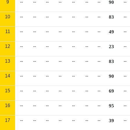
9
--
--
--
--
--
--
--
90
--
10
--
--
--
--
--
--
--
83
--
11
--
--
--
--
--
--
--
49
--
12
--
--
--
--
--
--
--
23
--
13
--
--
--
--
--
--
--
83
--
14
--
--
--
--
--
--
--
90
--
15
--
--
--
--
--
--
--
69
--
16
--
--
--
--
--
--
--
95
--
17
--
--
--
--
--
--
--
39
--