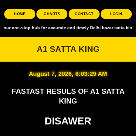
HOME
CHARTS
CONTACT
LOGIN
top hub for accurate and timely Delhi bazar satta king, covering al
A1 SATTA KING
August 7, 2026, 6:03:30 AM
FASTAST RESULS OF A1 SATTA
KING
DISAWER