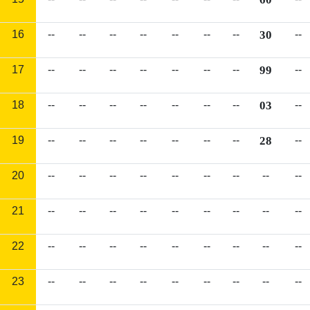
16
--
--
--
--
--
--
--
30
--
17
--
--
--
--
--
--
--
99
--
18
--
--
--
--
--
--
--
03
--
19
--
--
--
--
--
--
--
28
--
20
--
--
--
--
--
--
--
--
--
21
--
--
--
--
--
--
--
--
--
22
--
--
--
--
--
--
--
--
--
23
--
--
--
--
--
--
--
--
--