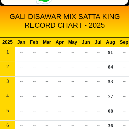
GALI DISAWAR MIX SATTA KING
RECORD CHART - 2025
2025
Jan
Feb
Mar
Apr
May
Jun
Jul
Aug
Sep
1
--
--
--
--
--
--
--
91
--
2
--
--
--
--
--
--
--
84
--
3
--
--
--
--
--
--
--
53
--
4
--
--
--
--
--
--
--
77
--
5
--
--
--
--
--
--
--
08
--
6
--
--
--
--
--
--
--
36
--