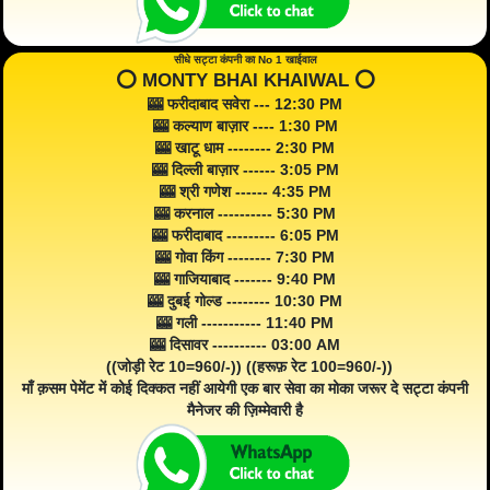
सीधे सट्टा कंपनी का No 1 खाईवाल
⭕️ MONTY BHAI KHAIWAL ⭕️
🎰 फरीदाबाद सवेरा --- 12:30 PM
🎰 कल्याण बाज़ार ---- 1:30 PM
🎰 खाटू धाम -------- 2:30 PM
🎰 दिल्ली बाज़ार ------ 3:05 PM
🎰 श्री गणेश ------ 4:35 PM
🎰 करनाल ---------- 5:30 PM
🎰 फरीदाबाद --------- 6:05 PM
🎰 गोवा किंग -------- 7:30 PM
🎰 गाजियाबाद ------- 9:40 PM
🎰 दुबई गोल्ड -------- 10:30 PM
🎰 गली ----------- 11:40 PM
🎰 दिसावर ---------- 03:00 AM
((जोड़ी रेट 10=960/-)) ((हरूफ़ रेट 100=960/-))
माँ क़सम पेमेंट में कोई दिक्कत नहीं आयेगी एक बार सेवा का मोका जरूर दे सट्टा कंपनी
मैनेजर की ज़िम्मेवारी है