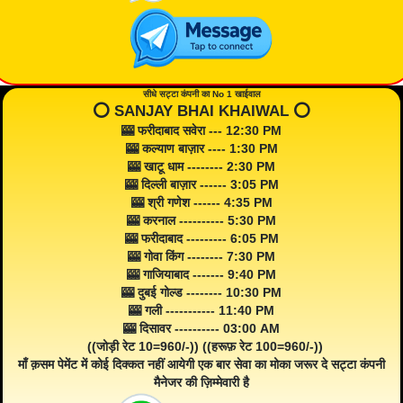
सीधे सट्टा कंपनी का No 1 खाईवाल
⭕️ SANJAY BHAI KHAIWAL ⭕️
🎰 फरीदाबाद सवेरा --- 12:30 PM
🎰 कल्याण बाज़ार ---- 1:30 PM
🎰 खाटू धाम -------- 2:30 PM
🎰 दिल्ली बाज़ार ------ 3:05 PM
🎰 श्री गणेश ------ 4:35 PM
🎰 करनाल ---------- 5:30 PM
🎰 फरीदाबाद --------- 6:05 PM
🎰 गोवा किंग -------- 7:30 PM
🎰 गाजियाबाद ------- 9:40 PM
🎰 दुबई गोल्ड -------- 10:30 PM
🎰 गली ----------- 11:40 PM
🎰 दिसावर ---------- 03:00 AM
((जोड़ी रेट 10=960/-)) ((हरूफ़ रेट 100=960/-))
माँ क़सम पेमेंट में कोई दिक्कत नहीं आयेगी एक बार सेवा का मोका जरूर दे सट्टा कंपनी
मैनेजर की ज़िम्मेवारी है