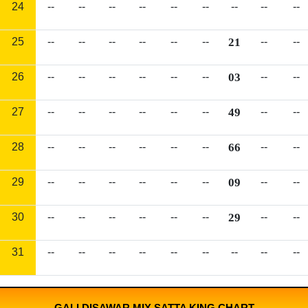
24
--
--
--
--
--
--
--
--
--
25
--
--
--
--
--
--
21
--
--
26
--
--
--
--
--
--
03
--
--
27
--
--
--
--
--
--
49
--
--
28
--
--
--
--
--
--
66
--
--
29
--
--
--
--
--
--
09
--
--
30
--
--
--
--
--
--
29
--
--
31
--
--
--
--
--
--
--
--
--
GALI DISAWAR MIX SATTA KING CHART