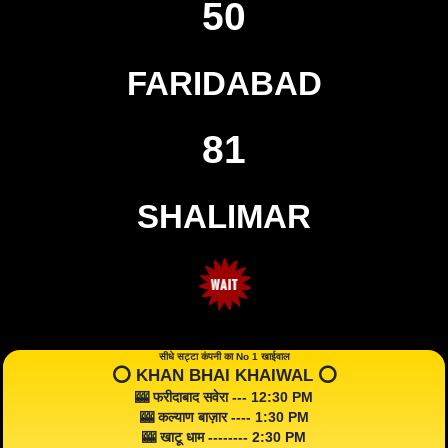
50
FARIDABAD
81
SHALIMAR
सीधे सट्टा कंपनी का No 1 खाईवाल
⭕️ KHAN BHAI KHAIWAL ⭕️
🎰 फरीदाबाद सवेरा --- 12:30 PM
🎰 कल्याण बाज़ार ---- 1:30 PM
🎰 खाटू धाम -------- 2:30 PM