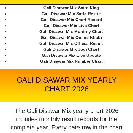
Gali Disawar Mix Satta King
Gali Disawar Mix Satta Result
Gali Disawar Mix Chart Record
Gali Disawar Mix Live Chart
Gali Disawar Mix Monthly Chart
Gali Disawar Mix Online Khabr
Gali Disawar Mix Official Result
Gali Disawar Mix Jodi Chart
Gali Disawar Mix Live Update
Gali Disawar Mix Number Chart
GALI DISAWAR MIX YEARLY
CHART 2026
The Gali Disawar Mix yearly chart 2026
includes monthly result records for the
complete year. Every date row in the chart