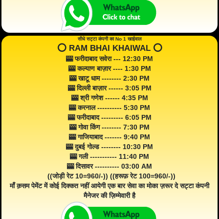
सीधे सट्टा कंपनी का No 1 खाईवाल
⭕️ RAM BHAI KHAIWAL ⭕️
🎰 फरीदाबाद सवेरा --- 12:30 PM
🎰 कल्याण बाज़ार ---- 1:30 PM
🎰 खाटू धाम -------- 2:30 PM
🎰 दिल्ली बाज़ार ------ 3:05 PM
🎰 श्री गणेश ------ 4:35 PM
🎰 करनाल ---------- 5:30 PM
🎰 फरीदाबाद --------- 6:05 PM
🎰 गोवा किंग -------- 7:30 PM
🎰 गाजियाबाद ------- 9:40 PM
🎰 दुबई गोल्ड -------- 10:30 PM
🎰 गली ----------- 11:40 PM
🎰 दिसावर ---------- 03:00 AM
((जोड़ी रेट 10=960/-)) ((हरूफ़ रेट 100=960/-))
माँ क़सम पेमेंट में कोई दिक्कत नहीं आयेगी एक बार सेवा का मोका ज़रूर दे सट्टा कंपनी
मैनेजर की ज़िम्मेवारी है