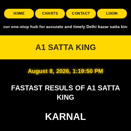
HOME
CHARTS
CONTACT
LOGIN
top hub for accurate and timely Delhi bazar satta king, covering al
A1 SATTA KING
August 8, 2026, 1:19:51 PM
FASTAST RESULS OF A1 SATTA
KING
KARNAL