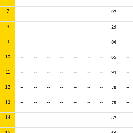
7
--
--
--
--
--
--
--
97
--
8
--
--
--
--
--
--
--
29
--
9
--
--
--
--
--
--
--
80
--
10
--
--
--
--
--
--
--
65
--
11
--
--
--
--
--
--
--
91
--
12
--
--
--
--
--
--
--
79
--
13
--
--
--
--
--
--
--
79
--
14
--
--
--
--
--
--
--
37
--
15
--
--
--
--
--
--
--
60
--