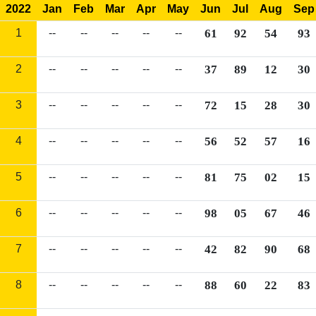
2022
Jan
Feb
Mar
Apr
May
Jun
Jul
Aug
Sep
1
--
--
--
--
--
61
92
54
93
2
--
--
--
--
--
37
89
12
30
3
--
--
--
--
--
72
15
28
30
4
--
--
--
--
--
56
52
57
16
5
--
--
--
--
--
81
75
02
15
6
--
--
--
--
--
98
05
67
46
7
--
--
--
--
--
42
82
90
68
8
--
--
--
--
--
88
60
22
83