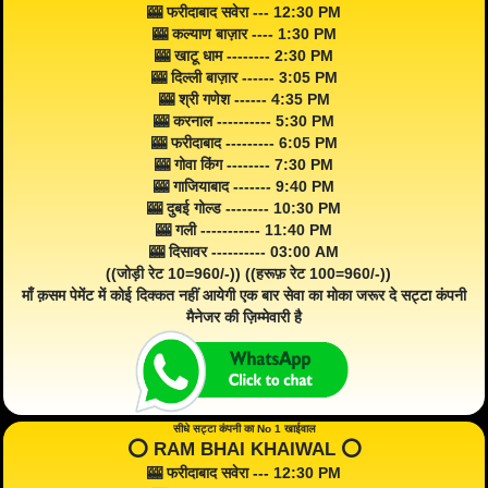
🎰 फरीदाबाद सवेरा --- 12:30 PM
🎰 कल्याण बाज़ार ---- 1:30 PM
🎰 खाटू धाम -------- 2:30 PM
🎰 दिल्ली बाज़ार ------ 3:05 PM
🎰 श्री गणेश ------ 4:35 PM
🎰 करनाल ---------- 5:30 PM
🎰 फरीदाबाद --------- 6:05 PM
🎰 गोवा किंग -------- 7:30 PM
🎰 गाजियाबाद ------- 9:40 PM
🎰 दुबई गोल्ड -------- 10:30 PM
🎰 गली ----------- 11:40 PM
🎰 दिसावर ---------- 03:00 AM
((जोड़ी रेट 10=960/-)) ((हरूफ़ रेट 100=960/-))
माँ क़सम पेमेंट में कोई दिक्कत नहीं आयेगी एक बार सेवा का मोका जरूर दे सट्टा कंपनी
मैनेजर की ज़िम्मेवारी है
सीधे सट्टा कंपनी का No 1 खाईवाल
⭕️ RAM BHAI KHAIWAL ⭕️
🎰 फरीदाबाद सवेरा --- 12:30 PM