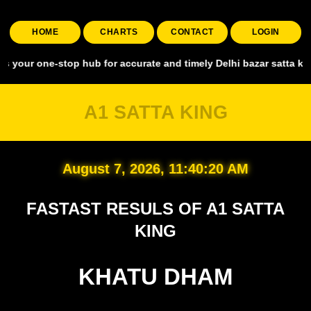
HOME
CHARTS
CONTACT
LOGIN
one-stop hub for accurate and timely Delhi bazar satta king, coveri
A1 SATTA KING
August 7, 2026, 11:40:20 AM
FASTAST RESULS OF A1 SATTA
KING
KHATU DHAM