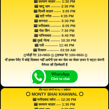
🎰 कल्याण बाज़ार ---- 1:30 PM
🎰 खाटू धाम -------- 2:30 PM
🎰 दिल्ली बाज़ार ------ 3:05 PM
🎰 श्री गणेश ------ 4:35 PM
🎰 करनाल ---------- 5:30 PM
🎰 फरीदाबाद --------- 6:05 PM
🎰 गोवा किंग -------- 7:30 PM
🎰 गाजियाबाद ------- 9:40 PM
🎰 दुबई गोल्ड -------- 10:30 PM
🎰 गली ----------- 11:40 PM
🎰 दिसावर ---------- 03:00 AM
((जोड़ी रेट 10=960/-)) ((हरूफ़ रेट 100=960/-))
माँ क़सम पेमेंट में कोई दिक्कत नहीं आयेगी एक बार सेवा का मोका ज़रूर दे सट्टा कंपनी
मैनेजर की ज़िम्मेवारी है
सीधे सट्टा कंपनी का No 1 खाईवाल
⭕️ MONTY BHAI KHAIWAL ⭕️
🎰 फरीदाबाद सवेरा --- 12:30 PM
🎰 कल्याण बाज़ार ---- 1:30 PM