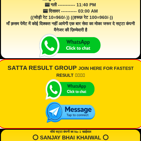
🎰 गली ----------- 11:40 PM
🎰 दिसावर ---------- 03:00 AM
((जोड़ी रेट 10=960/-)) ((हरूफ़ रेट 100=960/-))
माँ क़सम पेमेंट में कोई दिक्कत नहीं आयेगी एक बार सेवा का मोका जरूर दे सट्टा कंपनी
मैनेजर की ज़िम्मेवारी है
SATTA RESULT GROUP
JOIN HERE FOR FASTEST
RESULT 👇🏾👇🏾
सीधे सट्टा कंपनी का No 1 खाईवाल
⭕️ SANJAY BHAI KHAIWAL ⭕️