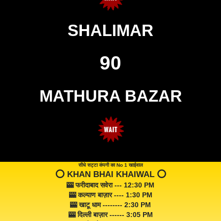
SHALIMAR
90
MATHURA BAZAR
सीधे सट्टा कंपनी का No 1 खाईवाल
⭕️ KHAN BHAI KHAIWAL ⭕️
🎰 फरीदाबाद सवेरा --- 12:30 PM
🎰 कल्याण बाज़ार ---- 1:30 PM
🎰 खाटू धाम -------- 2:30 PM
🎰 दिल्ली बाज़ार ------ 3:05 PM