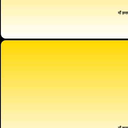
माँ क़स