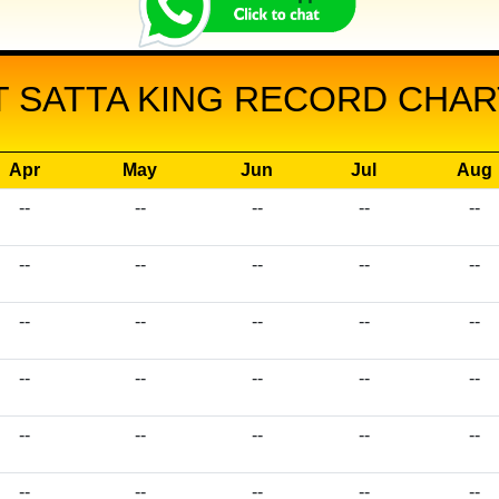
 SATTA KING RECORD CHART
Apr
May
Jun
Jul
Aug
--
--
--
--
--
--
--
--
--
--
--
--
--
--
--
--
--
--
--
--
--
--
--
--
--
--
--
--
--
--