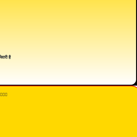
ेवारी है
👇🏾