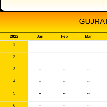
GUJRAT
2022
Jan
Feb
Mar
1
--
--
--
2
--
--
--
3
--
--
--
4
--
--
--
5
--
--
--
6
--
--
--