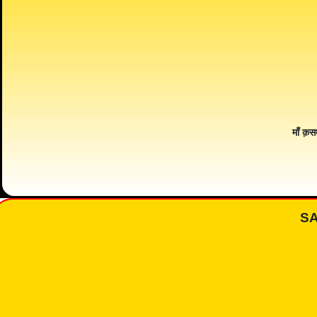
माँ क़स
S