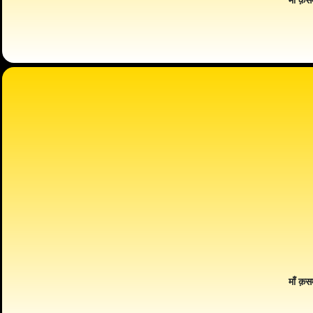
माँ क़स
माँ क़स