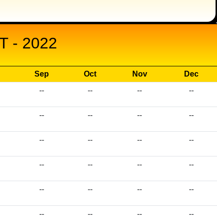
 - 2022
Sep
Oct
Nov
Dec
--
--
--
--
--
--
--
--
--
--
--
--
--
--
--
--
--
--
--
--
--
--
--
--