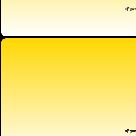
माँ क़स
माँ क़स