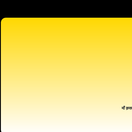
माँ क़स