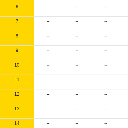
6
--
--
--
7
--
--
--
8
--
--
--
9
--
--
--
10
--
--
--
11
--
--
--
12
--
--
--
13
--
--
--
14
--
--
--