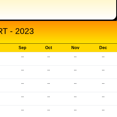
 - 2023
Sep
Oct
Nov
Dec
--
--
--
--
--
--
--
--
--
--
--
--
--
--
--
--
--
--
--
--