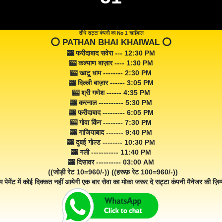
सीधे सट्टा कंपनी का No 1 खाईवाल
⭕️ PATHAN BHAI KHAIWAL ⭕️
🎰 फरीदाबाद सवेरा --- 12:30 PM
🎰 कल्याण बाज़ार ---- 1:30 PM
🎰 खाटू धाम -------- 2:30 PM
🎰 दिल्ली बाज़ार ------ 3:05 PM
🎰 श्री गणेश ------ 4:35 PM
🎰 करनाल ---------- 5:30 PM
🎰 फरीदाबाद --------- 6:05 PM
🎰 गोवा किंग -------- 7:30 PM
🎰 गाजियाबाद ------- 9:40 PM
🎰 दुबई गोल्ड -------- 10:30 PM
🎰 गली ----------- 11:40 PM
🎰 दिसावर ---------- 03:00 AM
((जोड़ी रेट 10=960/-)) ((हरूफ़ रेट 100=960/-))
म पेमेंट में कोई दिक्कत नहीं आयेगी एक बार सेवा का मोका जरूर दे सट्टा कंपनी मैनेजर की ज़िम्म