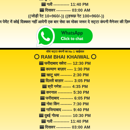
🎰 गली ----------- 11:40 PM
🎰 दिसावर ---------- 03:00 AM
((जोड़ी रेट 10=960/-)) ((हरूफ़ रेट 100=960/-))
म पेमेंट में कोई दिक्कत नहीं आयेगी एक बार सेवा का मोका जरूर दे सट्टा कंपनी मैनेजर की ज़िम्म
सीधे सट्टा कंपनी का No 1 खाईवाल
⭕️ RAM BHAI KHAIWAL ⭕️
🎰 फरीदाबाद सवेरा --- 12:30 PM
🎰 कल्याण बाज़ार ---- 1:30 PM
🎰 खाटू धाम -------- 2:30 PM
🎰 दिल्ली बाज़ार ------ 3:05 PM
🎰 श्री गणेश ------ 4:35 PM
🎰 करनाल ---------- 5:30 PM
🎰 फरीदाबाद --------- 6:05 PM
🎰 गोवा किंग -------- 7:30 PM
🎰 गाजियाबाद ------- 9:40 PM
🎰 दुबई गोल्ड -------- 10:30 PM
🎰 गली ----------- 11:40 PM
🎰 दिसावर ---------- 03:00 AM