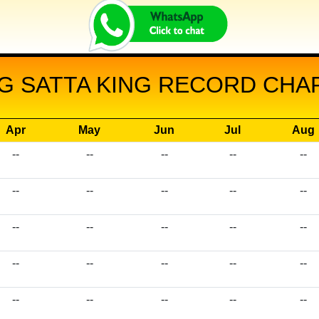
G SATTA KING RECORD CHART
Apr
May
Jun
Jul
Aug
--
--
--
--
--
--
--
--
--
--
--
--
--
--
--
--
--
--
--
--
--
--
--
--
--