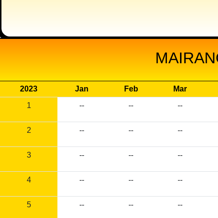
MAIRAN
2023
Jan
Feb
Mar
1
--
--
--
2
--
--
--
3
--
--
--
4
--
--
--
5
--
--
--