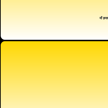
माँ क़स