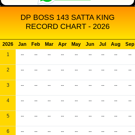
DP BOSS 143 SATTA KING
RECORD CHART - 2026
2026
Jan
Feb
Mar
Apr
May
Jun
Jul
Aug
Sep
1
--
--
--
--
--
--
--
--
--
2
--
--
--
--
--
--
--
--
--
3
--
--
--
--
--
--
--
--
--
4
--
--
--
--
--
--
--
--
--
5
--
--
--
--
--
--
--
--
--
6
--
--
--
--
--
--
--
--
--