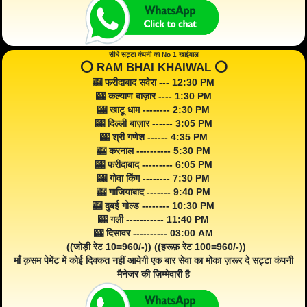
सीधे सट्टा कंपनी का No 1 खाईवाल
⭕️ RAM BHAI KHAIWAL ⭕️
🎰 फरीदाबाद सवेरा --- 12:30 PM
🎰 कल्याण बाज़ार ---- 1:30 PM
🎰 खाटू धाम -------- 2:30 PM
🎰 दिल्ली बाज़ार ------ 3:05 PM
🎰 श्री गणेश ------ 4:35 PM
🎰 करनाल ---------- 5:30 PM
🎰 फरीदाबाद --------- 6:05 PM
🎰 गोवा किंग -------- 7:30 PM
🎰 गाजियाबाद ------- 9:40 PM
🎰 दुबई गोल्ड -------- 10:30 PM
🎰 गली ----------- 11:40 PM
🎰 दिसावर ---------- 03:00 AM
((जोड़ी रेट 10=960/-)) ((हरूफ़ रेट 100=960/-))
माँ क़सम पेमेंट में कोई दिक्कत नहीं आयेगी एक बार सेवा का मोका ज़रूर दे सट्टा कंपनी
मैनेजर की ज़िम्मेवारी है