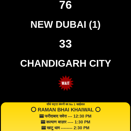
76
NEW DUBAI (1)
33
CHANDIGARH CITY
सीधे सट्टा कंपनी का No 1 खाईवाल
⭕️ RAMAN BHAI KHAIWAL ⭕️
🎰 फरीदाबाद सवेरा --- 12:30 PM
🎰 कल्याण बाज़ार ---- 1:30 PM
🎰 खाटू धाम -------- 2:30 PM