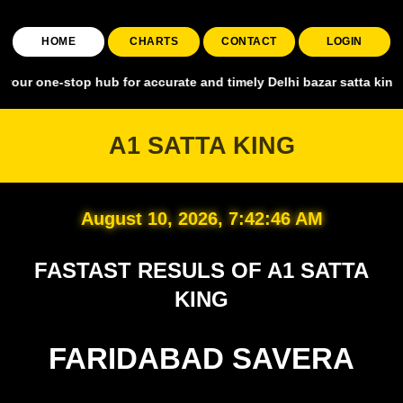
HOME
CHARTS
CONTACT
LOGIN
stop hub for accurate and timely Delhi bazar satta king, covering al
A1 SATTA KING
August 10, 2026, 7:42:47 AM
FASTAST RESULS OF A1 SATTA
KING
FARIDABAD SAVERA