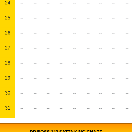
24
--
--
--
--
--
--
--
--
--
25
--
--
--
--
--
--
--
--
--
26
--
--
--
--
--
--
--
--
--
27
--
--
--
--
--
--
--
--
--
28
--
--
--
--
--
--
--
--
--
29
--
--
--
--
--
--
--
--
--
30
--
--
--
--
--
--
--
--
--
31
--
--
--
--
--
--
--
--
--
DP BOSS 143 SATTA KING CHART