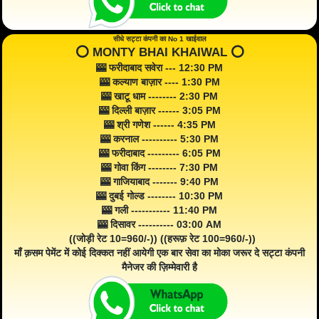
सीधे सट्टा कंपनी का No 1 खाईवाल
⭕️ MONTY BHAI KHAIWAL ⭕️
🎰 फरीदाबाद सवेरा --- 12:30 PM
🎰 कल्याण बाज़ार ---- 1:30 PM
🎰 खाटू धाम -------- 2:30 PM
🎰 दिल्ली बाज़ार ------ 3:05 PM
🎰 श्री गणेश ------ 4:35 PM
🎰 करनाल ---------- 5:30 PM
🎰 फरीदाबाद --------- 6:05 PM
🎰 गोवा किंग -------- 7:30 PM
🎰 गाजियाबाद ------- 9:40 PM
🎰 दुबई गोल्ड -------- 10:30 PM
🎰 गली ----------- 11:40 PM
🎰 दिसावर ---------- 03:00 AM
((जोड़ी रेट 10=960/-)) ((हरूफ़ रेट 100=960/-))
माँ क़सम पेमेंट में कोई दिक्कत नहीं आयेगी एक बार सेवा का मोका जरूर दे सट्टा कंपनी
मैनेजर की ज़िम्मेवारी है