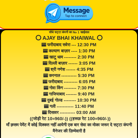
सीधे सट्टा कंपनी का No 1 खाईवाल
⭕️ AJAY BHAI KHAIWAL ⭕️
🎰 फरीदाबाद सवेरा --- 12:30 PM
🎰 कल्याण बाज़ार ---- 1:30 PM
🎰 खाटू धाम -------- 2:30 PM
🎰 दिल्ली बाज़ार ------ 3:05 PM
🎰 श्री गणेश ------ 4:35 PM
🎰 करनाल ---------- 5:30 PM
🎰 फरीदाबाद --------- 6:05 PM
🎰 गोवा किंग -------- 7:30 PM
🎰 गाजियाबाद ------- 9:40 PM
🎰 दुबई गोल्ड -------- 10:30 PM
🎰 गली ----------- 11:40 PM
🎰 दिसावर ---------- 03:00 AM
((जोड़ी रेट 10=960/-)) ((हरूफ़ रेट 100=960/-))
माँ क़सम पेमेंट में कोई दिक्कत नहीं आयेगी एक बार सेवा का मोका जरूर दे सट्टा कंपनी
मैनेजर की ज़िम्मेवारी है