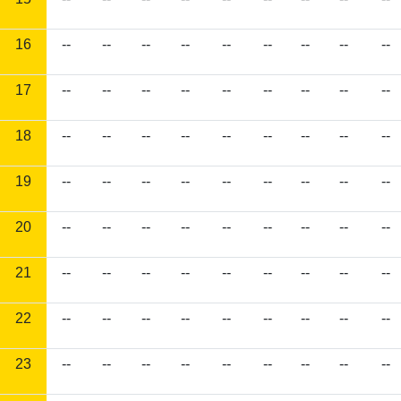
16
--
--
--
--
--
--
--
--
--
17
--
--
--
--
--
--
--
--
--
18
--
--
--
--
--
--
--
--
--
19
--
--
--
--
--
--
--
--
--
20
--
--
--
--
--
--
--
--
--
21
--
--
--
--
--
--
--
--
--
22
--
--
--
--
--
--
--
--
--
23
--
--
--
--
--
--
--
--
--