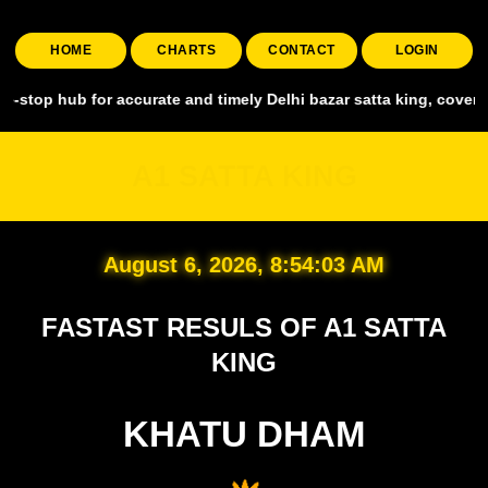
HOME
CHARTS
CONTACT
LOGIN
 for accurate and timely Delhi bazar satta king, covering all major 
A1 SATTA KING
August 6, 2026, 8:54:04 AM
FASTAST RESULS OF A1 SATTA
KING
KHATU DHAM