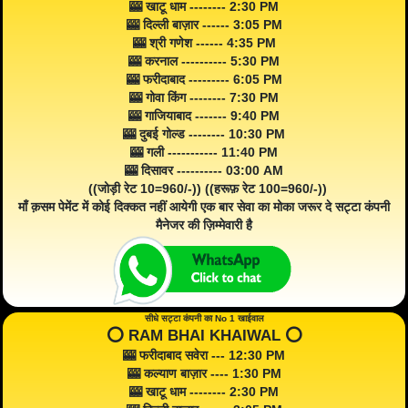
🎰 खाटू धाम -------- 2:30 PM
🎰 दिल्ली बाज़ार ------ 3:05 PM
🎰 श्री गणेश ------ 4:35 PM
🎰 करनाल ---------- 5:30 PM
🎰 फरीदाबाद --------- 6:05 PM
🎰 गोवा किंग -------- 7:30 PM
🎰 गाजियाबाद ------- 9:40 PM
🎰 दुबई गोल्ड -------- 10:30 PM
🎰 गली ----------- 11:40 PM
🎰 दिसावर ---------- 03:00 AM
((जोड़ी रेट 10=960/-)) ((हरूफ़ रेट 100=960/-))
माँ क़सम पेमेंट में कोई दिक्कत नहीं आयेगी एक बार सेवा का मोका जरूर दे सट्टा कंपनी
मैनेजर की ज़िम्मेवारी है
सीधे सट्टा कंपनी का No 1 खाईवाल
⭕️ RAM BHAI KHAIWAL ⭕️
🎰 फरीदाबाद सवेरा --- 12:30 PM
🎰 कल्याण बाज़ार ---- 1:30 PM
🎰 खाटू धाम -------- 2:30 PM