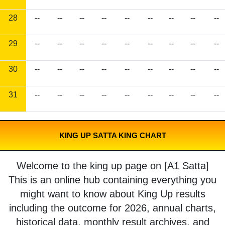
28
--
--
--
--
--
--
--
--
--
29
--
--
--
--
--
--
--
--
--
30
--
--
--
--
--
--
--
--
--
31
--
--
--
--
--
--
--
--
--
KING UP SATTA KING CHART
Welcome to the king up page on [A1 Satta]
This is an online hub containing everything you
might want to know about King Up results
including the outcome for 2026, annual charts,
historical data, monthly result archives, and