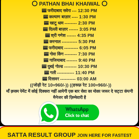
⭕️ PATHAN BHAI KHAIWAL ⭕️
🎰 फरीदाबाद सवेरा --- 12:30 PM
🎰 कल्याण बाज़ार ---- 1:30 PM
🎰 खाटू धाम -------- 2:30 PM
🎰 दिल्ली बाज़ार ------ 3:05 PM
🎰 श्री गणेश ------ 4:35 PM
🎰 करनाल ---------- 5:30 PM
🎰 फरीदाबाद --------- 6:05 PM
🎰 गोवा किंग -------- 7:30 PM
🎰 गाजियाबाद ------- 9:40 PM
🎰 दुबई गोल्ड -------- 10:30 PM
🎰 गली ----------- 11:40 PM
🎰 दिसावर ---------- 03:00 AM
((जोड़ी रेट 10=960/-)) ((हरूफ़ रेट 100=960/-))
माँ क़सम पेमेंट में कोई दिक्कत नहीं आयेगी एक बार सेवा का मोका जरूर दे सट्टा कंपनी
मैनेजर की ज़िम्मेवारी है
SATTA RESULT GROUP
JOIN HERE FOR FASTEST