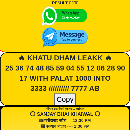
RESULT 👇🏾👇🏾
🔥 KHATU DHAM LEAKK 🔥
25 36 74 48 85 59 04 55 12 06 28 90
17 WITH PALAT 1000 INTO
3333 ////////// 7777 AB
Copy
सीधे सट्टा कंपनी का No 1 खाईवाल
⭕️ SANJAY BHAI KHAIWAL ⭕️
🎰 फरीदाबाद सवेरा --- 12:30 PM
🎰 कल्याण बाज़ार ---- 1:30 PM