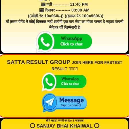
🎰 गली ----------- 11:40 PM
🎰 दिसावर ---------- 03:00 AM
((जोड़ी रेट 10=960/-)) ((हरूफ़ रेट 100=960/-))
माँ क़सम पेमेंट में कोई दिक्कत नहीं आयेगी एक बार सेवा का मोका जरूर दे सट्टा कंपनी
मैनेजर की ज़िम्मेवारी है
SATTA RESULT GROUP
JOIN HERE FOR FASTEST
RESULT 👇🏾👇🏾
सीधे सट्टा कंपनी का No 1 खाईवाल
⭕️ SANJAY BHAI KHAIWAL ⭕️