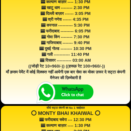
🎰 कल्याण बाज़ार ---- 1:30 PM
🎰 खाटू धाम -------- 2:30 PM
🎰 दिल्ली बाज़ार ------ 3:05 PM
🎰 श्री गणेश ------ 4:35 PM
🎰 करनाल ---------- 5:30 PM
🎰 फरीदाबाद --------- 6:05 PM
🎰 गोवा किंग -------- 7:30 PM
🎰 गाजियाबाद ------- 9:40 PM
🎰 दुबई गोल्ड -------- 10:30 PM
🎰 गली ----------- 11:40 PM
🎰 दिसावर ---------- 03:00 AM
((जोड़ी रेट 10=960/-)) ((हरूफ़ रेट 100=960/-))
माँ क़सम पेमेंट में कोई दिक्कत नहीं आयेगी एक बार सेवा का मोका ज़रूर दे सट्टा कंपनी
मैनेजर की ज़िम्मेवारी है
सीधे सट्टा कंपनी का No 1 खाईवाल
⭕️ MONTY BHAI KHAIWAL ⭕️
🎰 फरीदाबाद सवेरा --- 12:30 PM
🎰 कल्याण बाज़ार ---- 1:30 PM