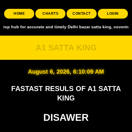
HOME
CHARTS
CONTACT
LOGIN
r accurate and timely Delhi bazar satta king, covering all major ma
A1 SATTA KING
August 6, 2026, 6:10:10 AM
FASTAST RESULS OF A1 SATTA
KING
DISAWER