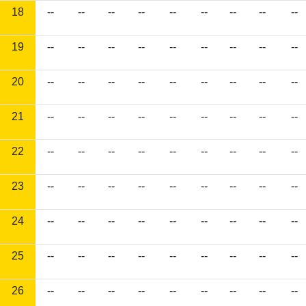
18
--
--
--
--
--
--
--
--
--
19
--
--
--
--
--
--
--
--
--
20
--
--
--
--
--
--
--
--
--
21
--
--
--
--
--
--
--
--
--
22
--
--
--
--
--
--
--
--
--
23
--
--
--
--
--
--
--
--
--
24
--
--
--
--
--
--
--
--
--
25
--
--
--
--
--
--
--
--
--
26
--
--
--
--
--
--
--
--
--