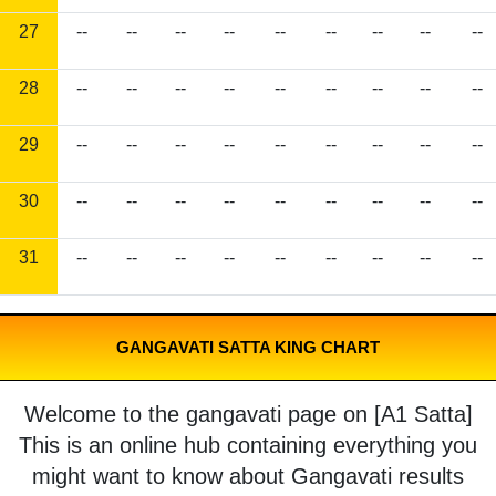
27
--
--
--
--
--
--
--
--
--
28
--
--
--
--
--
--
--
--
--
29
--
--
--
--
--
--
--
--
--
30
--
--
--
--
--
--
--
--
--
31
--
--
--
--
--
--
--
--
--
GANGAVATI SATTA KING CHART
Welcome to the gangavati page on [A1 Satta]
This is an online hub containing everything you
might want to know about Gangavati results