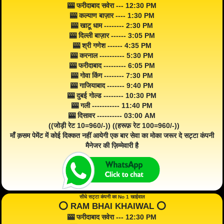
🎰 फरीदाबाद सवेरा --- 12:30 PM
🎰 कल्याण बाज़ार ---- 1:30 PM
🎰 खाटू धाम -------- 2:30 PM
🎰 दिल्ली बाज़ार ------ 3:05 PM
🎰 श्री गणेश ------ 4:35 PM
🎰 करनाल ---------- 5:30 PM
🎰 फरीदाबाद --------- 6:05 PM
🎰 गोवा किंग -------- 7:30 PM
🎰 गाजियाबाद ------- 9:40 PM
🎰 दुबई गोल्ड -------- 10:30 PM
🎰 गली ----------- 11:40 PM
🎰 दिसावर ---------- 03:00 AM
((जोड़ी रेट 10=960/-)) ((हरूफ़ रेट 100=960/-))
माँ क़सम पेमेंट में कोई दिक्कत नहीं आयेगी एक बार सेवा का मोका जरूर दे सट्टा कंपनी
मैनेजर की ज़िम्मेवारी है
सीधे सट्टा कंपनी का No 1 खाईवाल
⭕️ RAM BHAI KHAIWAL ⭕️
🎰 फरीदाबाद सवेरा --- 12:30 PM