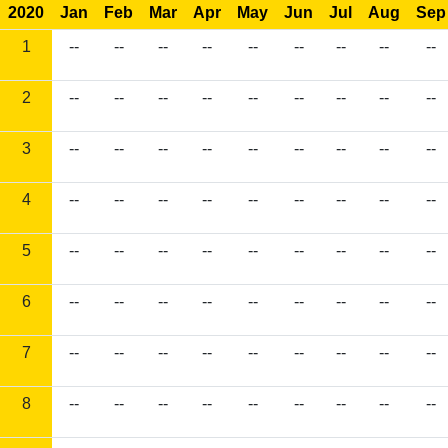
2020
Jan
Feb
Mar
Apr
May
Jun
Jul
Aug
Sep
1
--
--
--
--
--
--
--
--
--
2
--
--
--
--
--
--
--
--
--
3
--
--
--
--
--
--
--
--
--
4
--
--
--
--
--
--
--
--
--
5
--
--
--
--
--
--
--
--
--
6
--
--
--
--
--
--
--
--
--
7
--
--
--
--
--
--
--
--
--
8
--
--
--
--
--
--
--
--
--