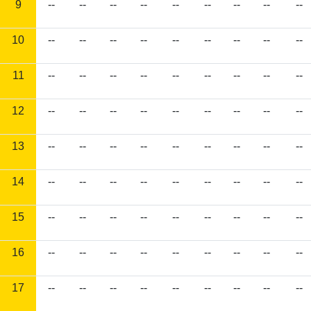
9
--
--
--
--
--
--
--
--
--
10
--
--
--
--
--
--
--
--
--
11
--
--
--
--
--
--
--
--
--
12
--
--
--
--
--
--
--
--
--
13
--
--
--
--
--
--
--
--
--
14
--
--
--
--
--
--
--
--
--
15
--
--
--
--
--
--
--
--
--
16
--
--
--
--
--
--
--
--
--
17
--
--
--
--
--
--
--
--
--