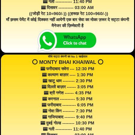
🎰 गली ----------- 11:40 PM
🎰 दिसावर ---------- 03:00 AM
((जोड़ी रेट 10=960/-)) ((हरूफ़ रेट 100=960/-))
माँ क़सम पेमेंट में कोई दिक्कत नहीं आयेगी एक बार सेवा का मोका ज़रूर दे सट्टा कंपनी
मैनेजर की ज़िम्मेवारी है
सीधे सट्टा कंपनी का No 1 खाईवाल
⭕️ MONTY BHAI KHAIWAL ⭕️
🎰 फरीदाबाद सवेरा --- 12:30 PM
🎰 कल्याण बाज़ार ---- 1:30 PM
🎰 खाटू धाम -------- 2:30 PM
🎰 दिल्ली बाज़ार ------ 3:05 PM
🎰 श्री गणेश ------ 4:35 PM
🎰 करनाल ---------- 5:30 PM
🎰 फरीदाबाद --------- 6:05 PM
🎰 गोवा किंग -------- 7:30 PM
🎰 गाजियाबाद ------- 9:40 PM
🎰 दुबई गोल्ड -------- 10:30 PM
🎰 गली ----------- 11:40 PM