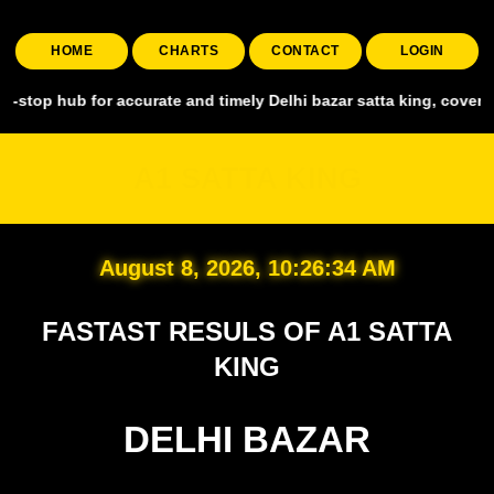
HOME
CHARTS
CONTACT
LOGIN
for accurate and timely Delhi bazar satta king, covering all major m
A1 SATTA KING
August 8, 2026, 10:26:36 AM
FASTAST RESULS OF A1 SATTA
KING
DELHI BAZAR