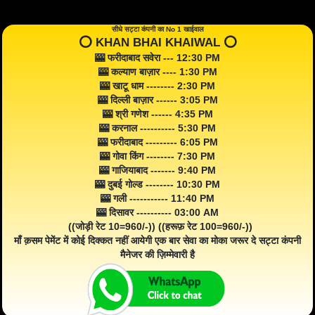
सीधे सट्टा कंपनी का No 1 खाईवाल
⭕️ KHAN BHAI KHAIWAL ⭕️
🎰 फरीदाबाद सवेरा --- 12:30 PM
🎰 कल्याण बाज़ार ---- 1:30 PM
🎰 खाटू धाम -------- 2:30 PM
🎰 दिल्ली बाज़ार ------ 3:05 PM
🎰 श्री गणेश ------ 4:35 PM
🎰 करनाल ---------- 5:30 PM
🎰 फरीदाबाद --------- 6:05 PM
🎰 गोवा किंग -------- 7:30 PM
🎰 गाजियाबाद ------- 9:40 PM
🎰 दुबई गोल्ड -------- 10:30 PM
🎰 गली ----------- 11:40 PM
🎰 दिसावर ---------- 03:00 AM
((जोड़ी रेट 10=960/-)) ((हरूफ़ रेट 100=960/-))
माँ क़सम पेमेंट में कोई दिक्कत नहीं आयेगी एक बार सेवा का मोका जरूर दे सट्टा कंपनी
मैनेजर की ज़िम्मेवारी है