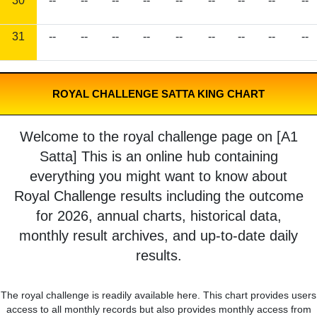
30
--
--
--
--
--
--
--
--
--
31
--
--
--
--
--
--
--
--
--
ROYAL CHALLENGE SATTA KING CHART
Welcome to the royal challenge page on [A1
Satta] This is an online hub containing
everything you might want to know about
Royal Challenge results including the outcome
for 2026, annual charts, historical data,
monthly result archives, and up-to-date daily
results.
The royal challenge is readily available here. This chart provides users
access to all monthly records but also provides monthly access from