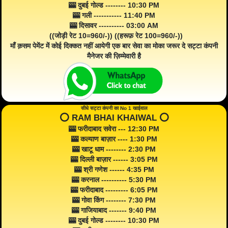
🎰 दुबई गोल्ड -------- 10:30 PM
🎰 गली ----------- 11:40 PM
🎰 दिसावर ---------- 03:00 AM
((जोड़ी रेट 10=960/-)) ((हरूफ़ रेट 100=960/-))
माँ क़सम पेमेंट में कोई दिक्कत नहीं आयेगी एक बार सेवा का मोका जरूर दे सट्टा कंपनी
मैनेजर की ज़िम्मेवारी है
सीधे सट्टा कंपनी का No 1 खाईवाल
⭕️ RAM BHAI KHAIWAL ⭕️
🎰 फरीदाबाद सवेरा --- 12:30 PM
🎰 कल्याण बाज़ार ---- 1:30 PM
🎰 खाटू धाम -------- 2:30 PM
🎰 दिल्ली बाज़ार ------ 3:05 PM
🎰 श्री गणेश ------ 4:35 PM
🎰 करनाल ---------- 5:30 PM
🎰 फरीदाबाद --------- 6:05 PM
🎰 गोवा किंग -------- 7:30 PM
🎰 गाजियाबाद ------- 9:40 PM
🎰 दुबई गोल्ड -------- 10:30 PM