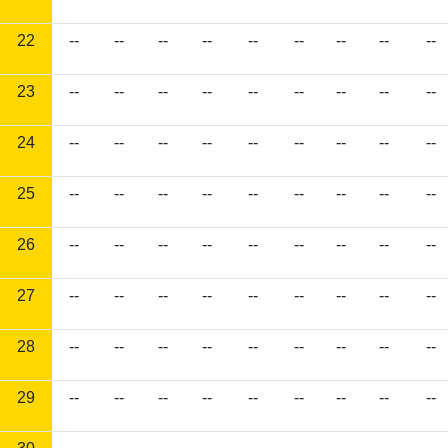
22
--
--
--
--
--
--
--
--
--
23
--
--
--
--
--
--
--
--
--
24
--
--
--
--
--
--
--
--
--
25
--
--
--
--
--
--
--
--
--
26
--
--
--
--
--
--
--
--
--
27
--
--
--
--
--
--
--
--
--
28
--
--
--
--
--
--
--
--
--
29
--
--
--
--
--
--
--
--
--