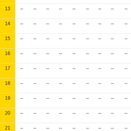
13
--
--
--
--
--
--
--
--
--
14
--
--
--
--
--
--
--
--
--
15
--
--
--
--
--
--
--
--
--
16
--
--
--
--
--
--
--
--
--
17
--
--
--
--
--
--
--
--
--
18
--
--
--
--
--
--
--
--
--
19
--
--
--
--
--
--
--
--
--
20
--
--
--
--
--
--
--
--
--
21
--
--
--
--
--
--
--
--
--