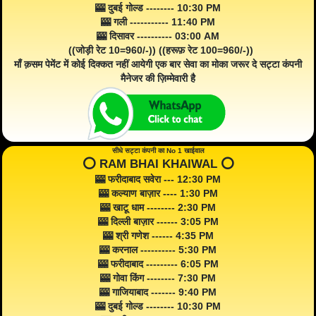
🎰 दुबई गोल्ड -------- 10:30 PM
🎰 गली ----------- 11:40 PM
🎰 दिसावर ---------- 03:00 AM
((जोड़ी रेट 10=960/-)) ((हरूफ़ रेट 100=960/-))
माँ क़सम पेमेंट में कोई दिक्कत नहीं आयेगी एक बार सेवा का मोका जरूर दे सट्टा कंपनी
मैनेजर की ज़िम्मेवारी है
सीधे सट्टा कंपनी का No 1 खाईवाल
⭕️ RAM BHAI KHAIWAL ⭕️
🎰 फरीदाबाद सवेरा --- 12:30 PM
🎰 कल्याण बाज़ार ---- 1:30 PM
🎰 खाटू धाम -------- 2:30 PM
🎰 दिल्ली बाज़ार ------ 3:05 PM
🎰 श्री गणेश ------ 4:35 PM
🎰 करनाल ---------- 5:30 PM
🎰 फरीदाबाद --------- 6:05 PM
🎰 गोवा किंग -------- 7:30 PM
🎰 गाजियाबाद ------- 9:40 PM
🎰 दुबई गोल्ड -------- 10:30 PM