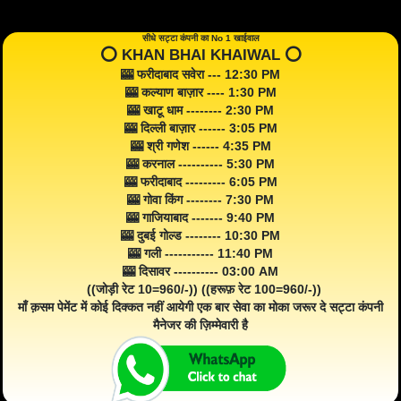
सीधे सट्टा कंपनी का No 1 खाईवाल
⭕️ KHAN BHAI KHAIWAL ⭕️
🎰 फरीदाबाद सवेरा --- 12:30 PM
🎰 कल्याण बाज़ार ---- 1:30 PM
🎰 खाटू धाम -------- 2:30 PM
🎰 दिल्ली बाज़ार ------ 3:05 PM
🎰 श्री गणेश ------ 4:35 PM
🎰 करनाल ---------- 5:30 PM
🎰 फरीदाबाद --------- 6:05 PM
🎰 गोवा किंग -------- 7:30 PM
🎰 गाजियाबाद ------- 9:40 PM
🎰 दुबई गोल्ड -------- 10:30 PM
🎰 गली ----------- 11:40 PM
🎰 दिसावर ---------- 03:00 AM
((जोड़ी रेट 10=960/-)) ((हरूफ़ रेट 100=960/-))
माँ क़सम पेमेंट में कोई दिक्कत नहीं आयेगी एक बार सेवा का मोका जरूर दे सट्टा कंपनी
मैनेजर की ज़िम्मेवारी है