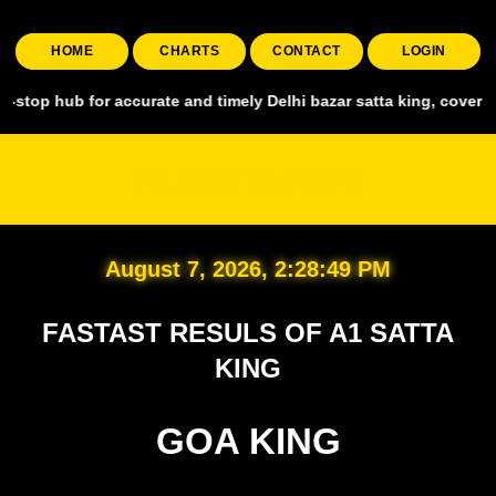
HOME
CHARTS
CONTACT
LOGIN
for accurate and timely Delhi bazar satta king, covering all major 
A1 SATTA KING
August 7, 2026, 2:28:51 PM
FASTAST RESULS OF A1 SATTA
KING
GOA KING