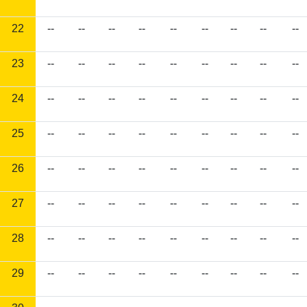
22
--
--
--
--
--
--
--
--
--
23
--
--
--
--
--
--
--
--
--
24
--
--
--
--
--
--
--
--
--
25
--
--
--
--
--
--
--
--
--
26
--
--
--
--
--
--
--
--
--
27
--
--
--
--
--
--
--
--
--
28
--
--
--
--
--
--
--
--
--
29
--
--
--
--
--
--
--
--
--