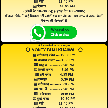
🎰 गली ----------- 11:40 PM
🎰 दिसावर ---------- 03:00 AM
((जोड़ी रेट 10=960/-)) ((हरूफ़ रेट 100=960/-))
माँ क़सम पेमेंट में कोई दिक्कत नहीं आयेगी एक बार सेवा का मोका ज़रूर दे सट्टा कंपनी
मैनेजर की ज़िम्मेवारी है
सीधे सट्टा कंपनी का No 1 खाईवाल
⭕️ MONTY BHAI KHAIWAL ⭕️
🎰 फरीदाबाद सवेरा --- 12:30 PM
🎰 कल्याण बाज़ार ---- 1:30 PM
🎰 खाटू धाम -------- 2:30 PM
🎰 दिल्ली बाज़ार ------ 3:05 PM
🎰 श्री गणेश ------ 4:35 PM
🎰 करनाल ---------- 5:30 PM
🎰 फरीदाबाद --------- 6:05 PM
🎰 गोवा किंग -------- 7:30 PM
🎰 गाजियाबाद ------- 9:40 PM
🎰 दुबई गोल्ड -------- 10:30 PM
🎰 गली ----------- 11:40 PM