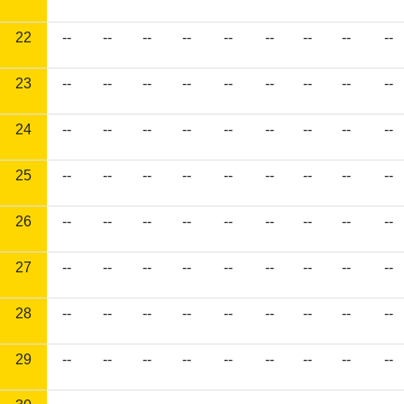
22
--
--
--
--
--
--
--
--
--
23
--
--
--
--
--
--
--
--
--
24
--
--
--
--
--
--
--
--
--
25
--
--
--
--
--
--
--
--
--
26
--
--
--
--
--
--
--
--
--
27
--
--
--
--
--
--
--
--
--
28
--
--
--
--
--
--
--
--
--
29
--
--
--
--
--
--
--
--
--