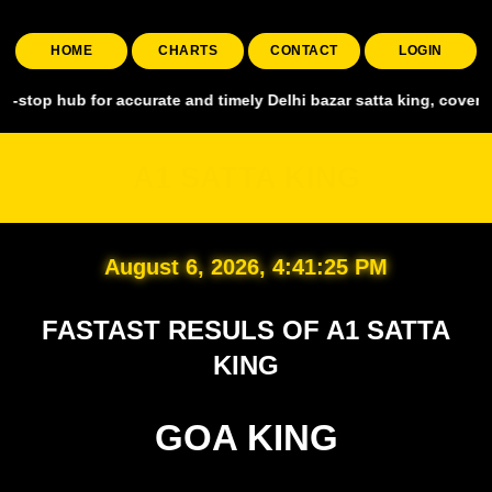
HOME
CHARTS
CONTACT
LOGIN
 for accurate and timely Delhi bazar satta king, covering all major 
A1 SATTA KING
August 6, 2026, 4:41:26 PM
FASTAST RESULS OF A1 SATTA
KING
GOA KING