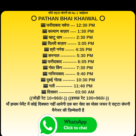
सीधे सट्टा कंपनी का No 1 खाईवाल
⭕️ PATHAN BHAI KHAIWAL ⭕️
🎰 फरीदाबाद सवेरा --- 12:30 PM
🎰 कल्याण बाज़ार ---- 1:30 PM
🎰 खाटू धाम -------- 2:30 PM
🎰 दिल्ली बाज़ार ------ 3:05 PM
🎰 श्री गणेश ------ 4:35 PM
🎰 करनाल ---------- 5:30 PM
🎰 फरीदाबाद --------- 6:05 PM
🎰 गोवा किंग -------- 7:30 PM
🎰 गाजियाबाद ------- 9:40 PM
🎰 दुबई गोल्ड -------- 10:30 PM
🎰 गली ----------- 11:40 PM
🎰 दिसावर ---------- 03:00 AM
((जोड़ी रेट 10=960/-)) ((हरूफ़ रेट 100=960/-))
माँ क़सम पेमेंट में कोई दिक्कत नहीं आयेगी एक बार सेवा का मोका जरूर दे सट्टा कंपनी
मैनेजर की ज़िम्मेवारी है