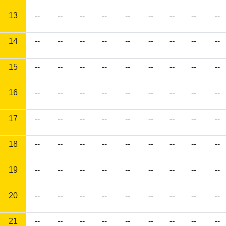
13
--
--
--
--
--
--
--
--
--
14
--
--
--
--
--
--
--
--
--
15
--
--
--
--
--
--
--
--
--
16
--
--
--
--
--
--
--
--
--
17
--
--
--
--
--
--
--
--
--
18
--
--
--
--
--
--
--
--
--
19
--
--
--
--
--
--
--
--
--
20
--
--
--
--
--
--
--
--
--
21
--
--
--
--
--
--
--
--
--