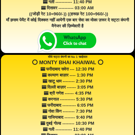
🎰 गली ----------- 11:40 PM
🎰 दिसावर ---------- 03:00 AM
((जोड़ी रेट 10=960/-)) ((हरूफ़ रेट 100=960/-))
माँ क़सम पेमेंट में कोई दिक्कत नहीं आयेगी एक बार सेवा का मोका ज़रूर दे सट्टा कंपनी
मैनेजर की ज़िम्मेवारी है
सीधे सट्टा कंपनी का No 1 खाईवाल
⭕️ MONTY BHAI KHAIWAL ⭕️
🎰 फरीदाबाद सवेरा --- 12:30 PM
🎰 कल्याण बाज़ार ---- 1:30 PM
🎰 खाटू धाम -------- 2:30 PM
🎰 दिल्ली बाज़ार ------ 3:05 PM
🎰 श्री गणेश ------ 4:35 PM
🎰 करनाल ---------- 5:30 PM
🎰 फरीदाबाद --------- 6:05 PM
🎰 गोवा किंग -------- 7:30 PM
🎰 गाजियाबाद ------- 9:40 PM
🎰 दुबई गोल्ड -------- 10:30 PM
🎰 गली ----------- 11:40 PM