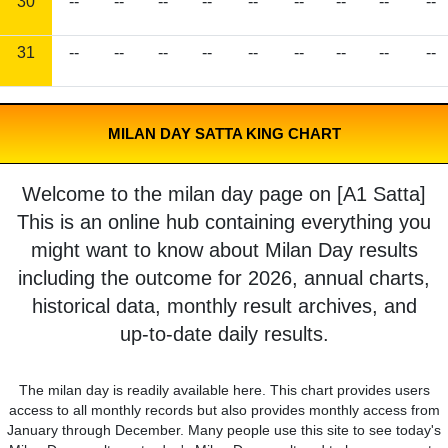
30
--
--
--
--
--
--
--
--
--
31
--
--
--
--
--
--
--
--
--
MILAN DAY SATTA KING CHART
Welcome to the milan day page on [A1 Satta]
This is an online hub containing everything you
might want to know about Milan Day results
including the outcome for 2026, annual charts,
historical data, monthly result archives, and
up-to-date daily results.
The milan day is readily available here. This chart provides users
access to all monthly records but also provides monthly access from
January through December. Many people use this site to see today's