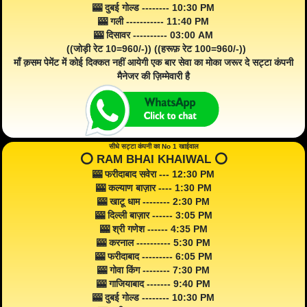
🎰 दुबई गोल्ड -------- 10:30 PM
🎰 गली ----------- 11:40 PM
🎰 दिसावर ---------- 03:00 AM
((जोड़ी रेट 10=960/-)) ((हरूफ़ रेट 100=960/-))
माँ क़सम पेमेंट में कोई दिक्कत नहीं आयेगी एक बार सेवा का मोका जरूर दे सट्टा कंपनी
मैनेजर की ज़िम्मेवारी है
सीधे सट्टा कंपनी का No 1 खाईवाल
⭕️ RAM BHAI KHAIWAL ⭕️
🎰 फरीदाबाद सवेरा --- 12:30 PM
🎰 कल्याण बाज़ार ---- 1:30 PM
🎰 खाटू धाम -------- 2:30 PM
🎰 दिल्ली बाज़ार ------ 3:05 PM
🎰 श्री गणेश ------ 4:35 PM
🎰 करनाल ---------- 5:30 PM
🎰 फरीदाबाद --------- 6:05 PM
🎰 गोवा किंग -------- 7:30 PM
🎰 गाजियाबाद ------- 9:40 PM
🎰 दुबई गोल्ड -------- 10:30 PM