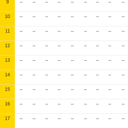
9
--
--
--
--
--
--
--
--
--
10
--
--
--
--
--
--
--
--
--
11
--
--
--
--
--
--
--
--
--
12
--
--
--
--
--
--
--
--
--
13
--
--
--
--
--
--
--
--
--
14
--
--
--
--
--
--
--
--
--
15
--
--
--
--
--
--
--
--
--
16
--
--
--
--
--
--
--
--
--
17
--
--
--
--
--
--
--
--
--