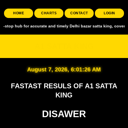
HOME
CHARTS
CONTACT
LOGIN
for accurate and timely Delhi bazar satta king, covering all major 
A1 SATTA KING
August 7, 2026, 6:01:28 AM
FASTAST RESULS OF A1 SATTA
KING
DISAWER