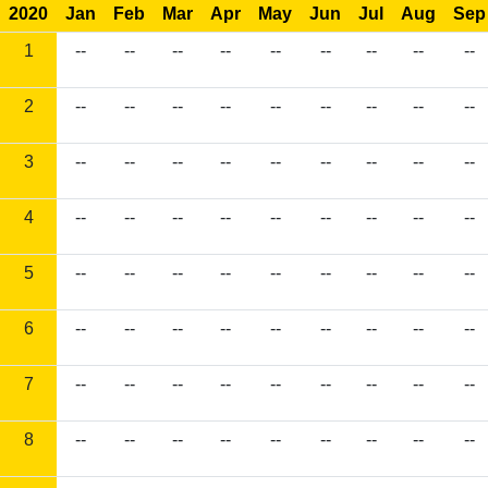
2020
Jan
Feb
Mar
Apr
May
Jun
Jul
Aug
Sep
1
--
--
--
--
--
--
--
--
--
2
--
--
--
--
--
--
--
--
--
3
--
--
--
--
--
--
--
--
--
4
--
--
--
--
--
--
--
--
--
5
--
--
--
--
--
--
--
--
--
6
--
--
--
--
--
--
--
--
--
7
--
--
--
--
--
--
--
--
--
8
--
--
--
--
--
--
--
--
--