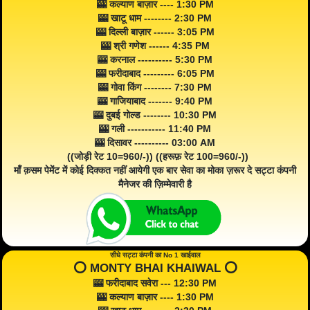
🎰 कल्याण बाज़ार ---- 1:30 PM
🎰 खाटू धाम -------- 2:30 PM
🎰 दिल्ली बाज़ार ------ 3:05 PM
🎰 श्री गणेश ------ 4:35 PM
🎰 करनाल ---------- 5:30 PM
🎰 फरीदाबाद --------- 6:05 PM
🎰 गोवा किंग -------- 7:30 PM
🎰 गाजियाबाद ------- 9:40 PM
🎰 दुबई गोल्ड -------- 10:30 PM
🎰 गली ----------- 11:40 PM
🎰 दिसावर ---------- 03:00 AM
((जोड़ी रेट 10=960/-)) ((हरूफ़ रेट 100=960/-))
माँ क़सम पेमेंट में कोई दिक्कत नहीं आयेगी एक बार सेवा का मोका ज़रूर दे सट्टा कंपनी
मैनेजर की ज़िम्मेवारी है
सीधे सट्टा कंपनी का No 1 खाईवाल
⭕️ MONTY BHAI KHAIWAL ⭕️
🎰 फरीदाबाद सवेरा --- 12:30 PM
🎰 कल्याण बाज़ार ---- 1:30 PM