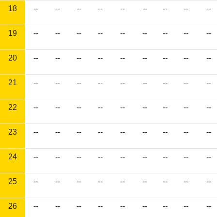
18
--
--
--
--
--
--
--
--
--
19
--
--
--
--
--
--
--
--
--
20
--
--
--
--
--
--
--
--
--
21
--
--
--
--
--
--
--
--
--
22
--
--
--
--
--
--
--
--
--
23
--
--
--
--
--
--
--
--
--
24
--
--
--
--
--
--
--
--
--
25
--
--
--
--
--
--
--
--
--
26
--
--
--
--
--
--
--
--
--