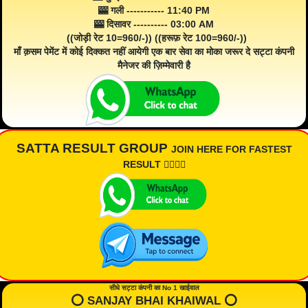
🎰 गली ----------- 11:40 PM
🎰 दिसावर ---------- 03:00 AM
((जोड़ी रेट 10=960/-)) ((हरूफ़ रेट 100=960/-))
माँ क़सम पेमेंट में कोई दिक्कत नहीं आयेगी एक बार सेवा का मोका जरूर दे सट्टा कंपनी
मैनेजर की ज़िम्मेवारी है
SATTA RESULT GROUP
JOIN HERE FOR FASTEST
RESULT 👇🏾👇🏾
सीधे सट्टा कंपनी का No 1 खाईवाल
⭕️ SANJAY BHAI KHAIWAL ⭕️