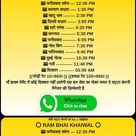
🎰 फरीदाबाद सवेरा --- 12:30 PM
🎰 कल्याण बाज़ार ---- 1:30 PM
🎰 खाटू धाम -------- 2:30 PM
🎰 दिल्ली बाज़ार ------ 3:05 PM
🎰 श्री गणेश ------ 4:35 PM
🎰 करनाल ---------- 5:30 PM
🎰 फरीदाबाद --------- 6:05 PM
🎰 गोवा किंग -------- 7:30 PM
🎰 गाजियाबाद ------- 9:40 PM
🎰 दुबई गोल्ड -------- 10:30 PM
🎰 गली ----------- 11:40 PM
🎰 दिसावर ---------- 03:00 AM
((जोड़ी रेट 10=960/-)) ((हरूफ़ रेट 100=960/-))
माँ क़सम पेमेंट में कोई दिक्कत नहीं आयेगी एक बार सेवा का मोका जरूर दे सट्टा कंपनी
मैनेजर की ज़िम्मेवारी है
सीधे सट्टा कंपनी का No 1 खाईवाल
⭕️ RAM BHAI KHAIWAL ⭕️
🎰 फरीदाबाद सवेरा --- 12:30 PM