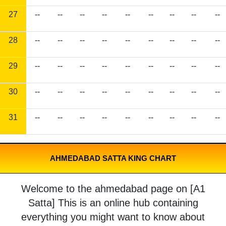
27
--
--
--
--
--
--
--
--
--
28
--
--
--
--
--
--
--
--
--
29
--
--
--
--
--
--
--
--
--
30
--
--
--
--
--
--
--
--
--
31
--
--
--
--
--
--
--
--
--
AHMEDABAD SATTA KING CHART
Welcome to the ahmedabad page on [A1
Satta] This is an online hub containing
everything you might want to know about