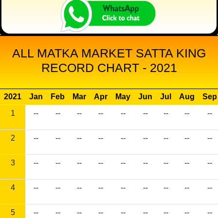
ALL MATKA MARKET SATTA KING
RECORD CHART - 2021
2021
Jan
Feb
Mar
Apr
May
Jun
Jul
Aug
Sep
1
--
--
--
--
--
--
--
--
--
2
--
--
--
--
--
--
--
--
--
3
--
--
--
--
--
--
--
--
--
4
--
--
--
--
--
--
--
--
--
5
--
--
--
--
--
--
--
--
--