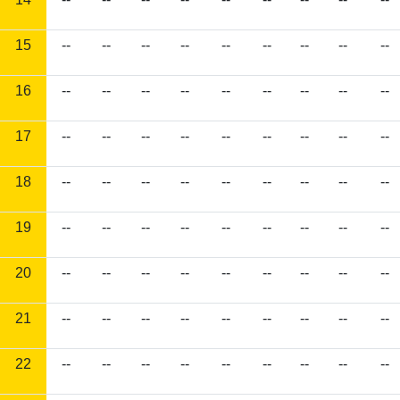
15
--
--
--
--
--
--
--
--
--
16
--
--
--
--
--
--
--
--
--
17
--
--
--
--
--
--
--
--
--
18
--
--
--
--
--
--
--
--
--
19
--
--
--
--
--
--
--
--
--
20
--
--
--
--
--
--
--
--
--
21
--
--
--
--
--
--
--
--
--
22
--
--
--
--
--
--
--
--
--