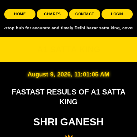
HOME
CHARTS
CONTACT
LOGIN
for accurate and timely Delhi bazar satta king, covering all major 
A1 SATTA KING
August 9, 2026, 11:01:06 AM
FASTAST RESULS OF A1 SATTA
KING
SHRI GANESH