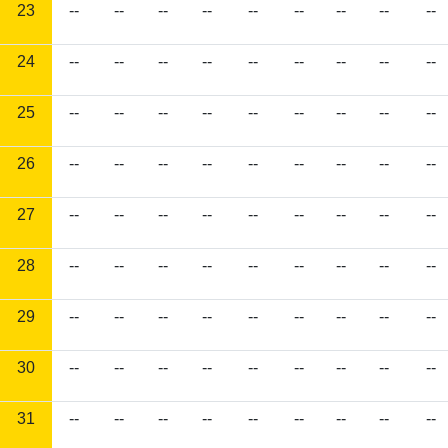
23
--
--
--
--
--
--
--
--
--
24
--
--
--
--
--
--
--
--
--
25
--
--
--
--
--
--
--
--
--
26
--
--
--
--
--
--
--
--
--
27
--
--
--
--
--
--
--
--
--
28
--
--
--
--
--
--
--
--
--
29
--
--
--
--
--
--
--
--
--
30
--
--
--
--
--
--
--
--
--
31
--
--
--
--
--
--
--
--
--