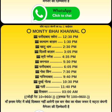
मैनेजर की ज़िम्मेवारी है
सीधे सट्टा कंपनी का No 1 खाईवाल
⭕️ MONTY BHAI KHAIWAL ⭕️
🎰 फरीदाबाद सवेरा --- 12:30 PM
🎰 कल्याण बाज़ार ---- 1:30 PM
🎰 खाटू धाम -------- 2:30 PM
🎰 दिल्ली बाज़ार ------ 3:05 PM
🎰 श्री गणेश ------ 4:35 PM
🎰 करनाल ---------- 5:30 PM
🎰 फरीदाबाद --------- 6:05 PM
🎰 गोवा किंग -------- 7:30 PM
🎰 गाजियाबाद ------- 9:40 PM
🎰 दुबई गोल्ड -------- 10:30 PM
🎰 गली ----------- 11:40 PM
🎰 दिसावर ---------- 03:00 AM
((जोड़ी रेट 10=960/-)) ((हरूफ़ रेट 100=960/-))
माँ क़सम पेमेंट में कोई दिक्कत नहीं आयेगी एक बार सेवा का मोका जरूर दे सट्टा कंपनी
मैनेजर की ज़िम्मेवारी है