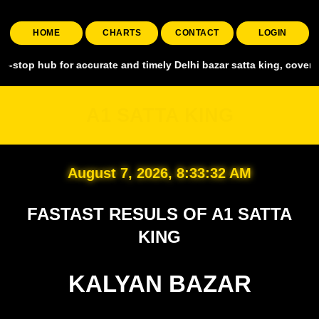
HOME
CHARTS
CONTACT
LOGIN
for accurate and timely Delhi bazar satta king, covering all major 
A1 SATTA KING
August 7, 2026, 8:33:34 AM
FASTAST RESULS OF A1 SATTA
KING
KALYAN BAZAR