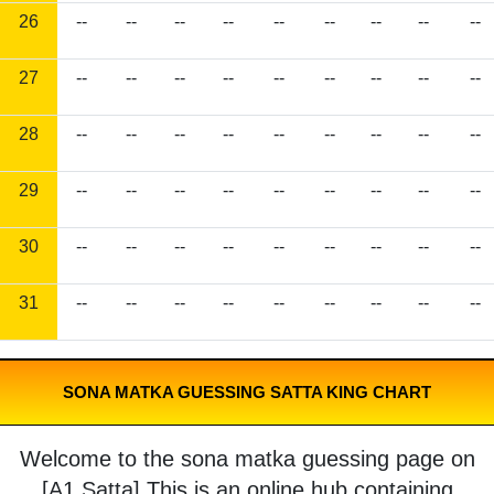
26
--
--
--
--
--
--
--
--
--
27
--
--
--
--
--
--
--
--
--
28
--
--
--
--
--
--
--
--
--
29
--
--
--
--
--
--
--
--
--
30
--
--
--
--
--
--
--
--
--
31
--
--
--
--
--
--
--
--
--
SONA MATKA GUESSING SATTA KING CHART
Welcome to the sona matka guessing page on
[A1 Satta] This is an online hub containing