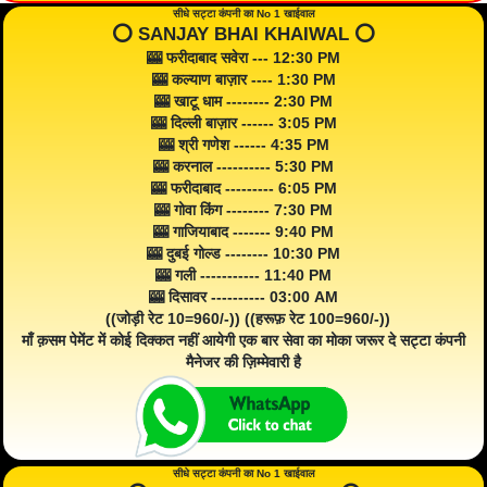
सीधे सट्टा कंपनी का No 1 खाईवाल
⭕️ SANJAY BHAI KHAIWAL ⭕️
🎰 फरीदाबाद सवेरा --- 12:30 PM
🎰 कल्याण बाज़ार ---- 1:30 PM
🎰 खाटू धाम -------- 2:30 PM
🎰 दिल्ली बाज़ार ------ 3:05 PM
🎰 श्री गणेश ------ 4:35 PM
🎰 करनाल ---------- 5:30 PM
🎰 फरीदाबाद --------- 6:05 PM
🎰 गोवा किंग -------- 7:30 PM
🎰 गाजियाबाद ------- 9:40 PM
🎰 दुबई गोल्ड -------- 10:30 PM
🎰 गली ----------- 11:40 PM
🎰 दिसावर ---------- 03:00 AM
((जोड़ी रेट 10=960/-)) ((हरूफ़ रेट 100=960/-))
माँ क़सम पेमेंट में कोई दिक्कत नहीं आयेगी एक बार सेवा का मोका जरूर दे सट्टा कंपनी
मैनेजर की ज़िम्मेवारी है
सीधे सट्टा कंपनी का No 1 खाईवाल