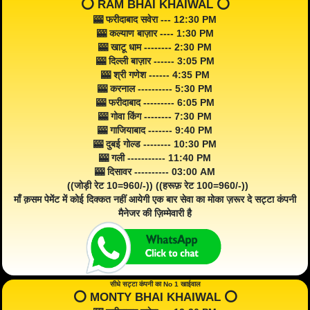
⭕️ RAM BHAI KHAIWAL ⭕️
🎰 फरीदाबाद सवेरा --- 12:30 PM
🎰 कल्याण बाज़ार ---- 1:30 PM
🎰 खाटू धाम -------- 2:30 PM
🎰 दिल्ली बाज़ार ------ 3:05 PM
🎰 श्री गणेश ------ 4:35 PM
🎰 करनाल ---------- 5:30 PM
🎰 फरीदाबाद --------- 6:05 PM
🎰 गोवा किंग -------- 7:30 PM
🎰 गाजियाबाद ------- 9:40 PM
🎰 दुबई गोल्ड -------- 10:30 PM
🎰 गली ----------- 11:40 PM
🎰 दिसावर ---------- 03:00 AM
((जोड़ी रेट 10=960/-)) ((हरूफ़ रेट 100=960/-))
माँ क़सम पेमेंट में कोई दिक्कत नहीं आयेगी एक बार सेवा का मोका ज़रूर दे सट्टा कंपनी
मैनेजर की ज़िम्मेवारी है
सीधे सट्टा कंपनी का No 1 खाईवाल
⭕️ MONTY BHAI KHAIWAL ⭕️