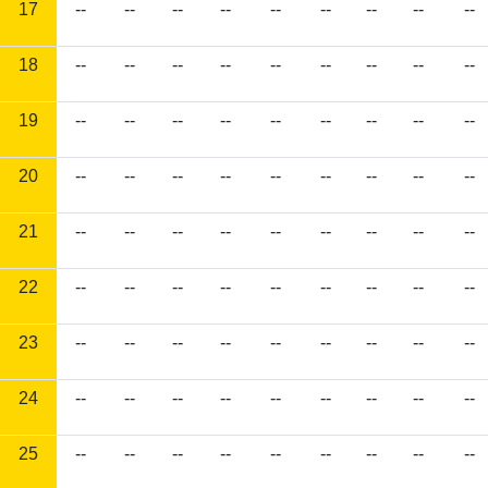
17
--
--
--
--
--
--
--
--
--
18
--
--
--
--
--
--
--
--
--
19
--
--
--
--
--
--
--
--
--
20
--
--
--
--
--
--
--
--
--
21
--
--
--
--
--
--
--
--
--
22
--
--
--
--
--
--
--
--
--
23
--
--
--
--
--
--
--
--
--
24
--
--
--
--
--
--
--
--
--
25
--
--
--
--
--
--
--
--
--