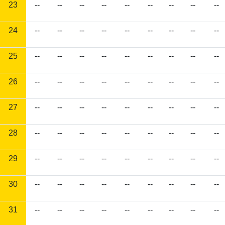
23
--
--
--
--
--
--
--
--
--
24
--
--
--
--
--
--
--
--
--
25
--
--
--
--
--
--
--
--
--
26
--
--
--
--
--
--
--
--
--
27
--
--
--
--
--
--
--
--
--
28
--
--
--
--
--
--
--
--
--
29
--
--
--
--
--
--
--
--
--
30
--
--
--
--
--
--
--
--
--
31
--
--
--
--
--
--
--
--
--