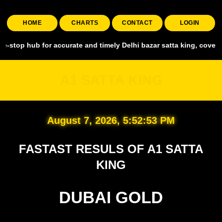
HOME
CHARTS
CONTACT
LOGIN
 for accurate and timely Delhi bazar satta king, covering all major 
A1 SATTA KING
August 7, 2026, 5:52:54 PM
FASTAST RESULS OF A1 SATTA
KING
DUBAI GOLD