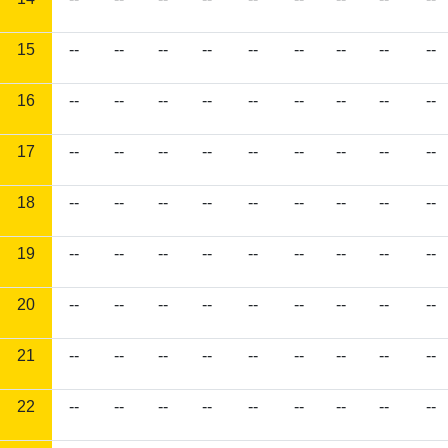
15
--
--
--
--
--
--
--
--
--
16
--
--
--
--
--
--
--
--
--
17
--
--
--
--
--
--
--
--
--
18
--
--
--
--
--
--
--
--
--
19
--
--
--
--
--
--
--
--
--
20
--
--
--
--
--
--
--
--
--
21
--
--
--
--
--
--
--
--
--
22
--
--
--
--
--
--
--
--
--