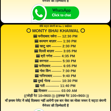
मैनेजर की ज़िम्मेवारी है
सीधे सट्टा कंपनी का No 1 खाईवाल
⭕️ MONTY BHAI KHAIWAL ⭕️
🎰 फरीदाबाद सवेरा --- 12:30 PM
🎰 कल्याण बाज़ार ---- 1:30 PM
🎰 खाटू धाम -------- 2:30 PM
🎰 दिल्ली बाज़ार ------ 3:05 PM
🎰 श्री गणेश ------ 4:35 PM
🎰 करनाल ---------- 5:30 PM
🎰 फरीदाबाद --------- 6:05 PM
🎰 गोवा किंग -------- 7:30 PM
🎰 गाजियाबाद ------- 9:40 PM
🎰 दुबई गोल्ड -------- 10:30 PM
🎰 गली ----------- 11:40 PM
🎰 दिसावर ---------- 03:00 AM
((जोड़ी रेट 10=960/-)) ((हरूफ़ रेट 100=960/-))
माँ क़सम पेमेंट में कोई दिक्कत नहीं आयेगी एक बार सेवा का मोका जरूर दे सट्टा कंपनी
मैनेजर की ज़िम्मेवारी है