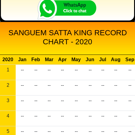
SANGUEM SATTA KING RECORD
CHART - 2020
2020
Jan
Feb
Mar
Apr
May
Jun
Jul
Aug
Sep
1
--
--
--
--
--
--
--
--
--
2
--
--
--
--
--
--
--
--
--
3
--
--
--
--
--
--
--
--
--
4
--
--
--
--
--
--
--
--
--
5
--
--
--
--
--
--
--
--
--