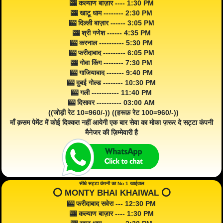
🎰 कल्याण बाज़ार ---- 1:30 PM
🎰 खाटू धाम -------- 2:30 PM
🎰 दिल्ली बाज़ार ------ 3:05 PM
🎰 श्री गणेश ------ 4:35 PM
🎰 करनाल ---------- 5:30 PM
🎰 फरीदाबाद --------- 6:05 PM
🎰 गोवा किंग -------- 7:30 PM
🎰 गाजियाबाद ------- 9:40 PM
🎰 दुबई गोल्ड -------- 10:30 PM
🎰 गली ----------- 11:40 PM
🎰 दिसावर ---------- 03:00 AM
((जोड़ी रेट 10=960/-)) ((हरूफ़ रेट 100=960/-))
माँ क़सम पेमेंट में कोई दिक्कत नहीं आयेगी एक बार सेवा का मोका ज़रूर दे सट्टा कंपनी
मैनेजर की ज़िम्मेवारी है
सीधे सट्टा कंपनी का No 1 खाईवाल
⭕️ MONTY BHAI KHAIWAL ⭕️
🎰 फरीदाबाद सवेरा --- 12:30 PM
🎰 कल्याण बाज़ार ---- 1:30 PM