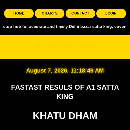
HOME
CHARTS
CONTACT
LOGIN
for accurate and timely Delhi bazar satta king, covering all major m
A1 SATTA KING
August 7, 2026, 11:18:47 AM
FASTAST RESULS OF A1 SATTA
KING
KHATU DHAM