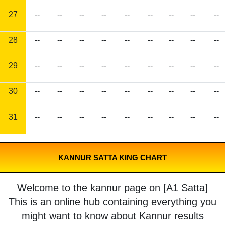
27
--
--
--
--
--
--
--
--
--
28
--
--
--
--
--
--
--
--
--
29
--
--
--
--
--
--
--
--
--
30
--
--
--
--
--
--
--
--
--
31
--
--
--
--
--
--
--
--
--
KANNUR SATTA KING CHART
Welcome to the kannur page on [A1 Satta]
This is an online hub containing everything you
might want to know about Kannur results