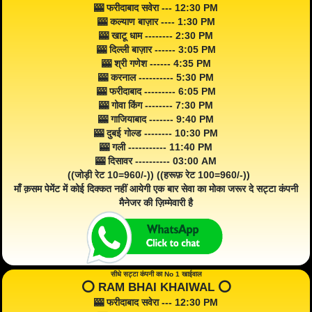
🎰 फरीदाबाद सवेरा --- 12:30 PM
🎰 कल्याण बाज़ार ---- 1:30 PM
🎰 खाटू धाम -------- 2:30 PM
🎰 दिल्ली बाज़ार ------ 3:05 PM
🎰 श्री गणेश ------ 4:35 PM
🎰 करनाल ---------- 5:30 PM
🎰 फरीदाबाद --------- 6:05 PM
🎰 गोवा किंग -------- 7:30 PM
🎰 गाजियाबाद ------- 9:40 PM
🎰 दुबई गोल्ड -------- 10:30 PM
🎰 गली ----------- 11:40 PM
🎰 दिसावर ---------- 03:00 AM
((जोड़ी रेट 10=960/-)) ((हरूफ़ रेट 100=960/-))
माँ क़सम पेमेंट में कोई दिक्कत नहीं आयेगी एक बार सेवा का मोका जरूर दे सट्टा कंपनी
मैनेजर की ज़िम्मेवारी है
सीधे सट्टा कंपनी का No 1 खाईवाल
⭕️ RAM BHAI KHAIWAL ⭕️
🎰 फरीदाबाद सवेरा --- 12:30 PM