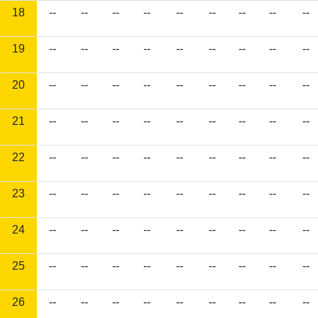
18
--
--
--
--
--
--
--
--
--
19
--
--
--
--
--
--
--
--
--
20
--
--
--
--
--
--
--
--
--
21
--
--
--
--
--
--
--
--
--
22
--
--
--
--
--
--
--
--
--
23
--
--
--
--
--
--
--
--
--
24
--
--
--
--
--
--
--
--
--
25
--
--
--
--
--
--
--
--
--
26
--
--
--
--
--
--
--
--
--