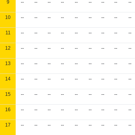
9
--
--
--
--
--
--
--
--
--
10
--
--
--
--
--
--
--
--
--
11
--
--
--
--
--
--
--
--
--
12
--
--
--
--
--
--
--
--
--
13
--
--
--
--
--
--
--
--
--
14
--
--
--
--
--
--
--
--
--
15
--
--
--
--
--
--
--
--
--
16
--
--
--
--
--
--
--
--
--
17
--
--
--
--
--
--
--
--
--