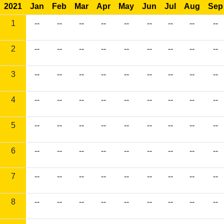
2021
Jan
Feb
Mar
Apr
May
Jun
Jul
Aug
Sep
1
--
--
--
--
--
--
--
--
--
2
--
--
--
--
--
--
--
--
--
3
--
--
--
--
--
--
--
--
--
4
--
--
--
--
--
--
--
--
--
5
--
--
--
--
--
--
--
--
--
6
--
--
--
--
--
--
--
--
--
7
--
--
--
--
--
--
--
--
--
8
--
--
--
--
--
--
--
--
--