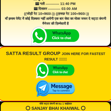
🎰 गली ----------- 11:40 PM
🎰 दिसावर ---------- 03:00 AM
((जोड़ी रेट 10=960/-)) ((हरूफ़ रेट 100=960/-))
माँ क़सम पेमेंट में कोई दिक्कत नहीं आयेगी एक बार सेवा का मोका जरूर दे सट्टा कंपनी
मैनेजर की ज़िम्मेवारी है
SATTA RESULT GROUP
JOIN HERE FOR FASTEST
RESULT 👇🏾👇🏾
सीधे सट्टा कंपनी का No 1 खाईवाल
⭕️ SANJAY BHAI KHAIWAL ⭕️