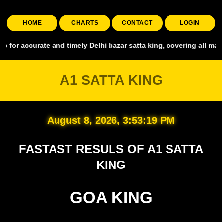
HOME
CHARTS
CONTACT
LOGIN
ate and timely Delhi bazar satta king, covering all major markets i
A1 SATTA KING
August 8, 2026, 3:53:20 PM
FASTAST RESULS OF A1 SATTA
KING
GOA KING