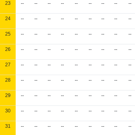
23
--
--
--
--
--
--
--
--
--
24
--
--
--
--
--
--
--
--
--
25
--
--
--
--
--
--
--
--
--
26
--
--
--
--
--
--
--
--
--
27
--
--
--
--
--
--
--
--
--
28
--
--
--
--
--
--
--
--
--
29
--
--
--
--
--
--
--
--
--
30
--
--
--
--
--
--
--
--
--
31
--
--
--
--
--
--
--
--
--