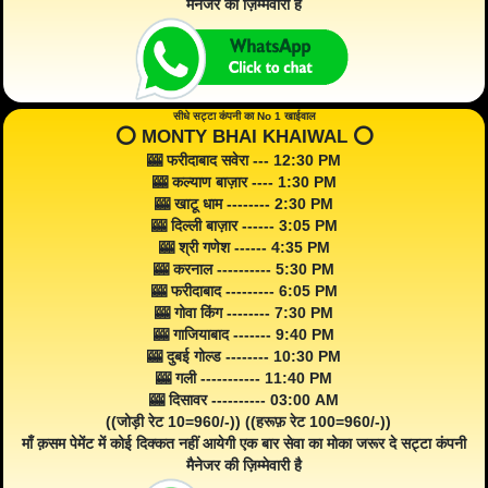
मैनेजर की ज़िम्मेवारी है
सीधे सट्टा कंपनी का No 1 खाईवाल
⭕️ MONTY BHAI KHAIWAL ⭕️
🎰 फरीदाबाद सवेरा --- 12:30 PM
🎰 कल्याण बाज़ार ---- 1:30 PM
🎰 खाटू धाम -------- 2:30 PM
🎰 दिल्ली बाज़ार ------ 3:05 PM
🎰 श्री गणेश ------ 4:35 PM
🎰 करनाल ---------- 5:30 PM
🎰 फरीदाबाद --------- 6:05 PM
🎰 गोवा किंग -------- 7:30 PM
🎰 गाजियाबाद ------- 9:40 PM
🎰 दुबई गोल्ड -------- 10:30 PM
🎰 गली ----------- 11:40 PM
🎰 दिसावर ---------- 03:00 AM
((जोड़ी रेट 10=960/-)) ((हरूफ़ रेट 100=960/-))
माँ क़सम पेमेंट में कोई दिक्कत नहीं आयेगी एक बार सेवा का मोका जरूर दे सट्टा कंपनी
मैनेजर की ज़िम्मेवारी है