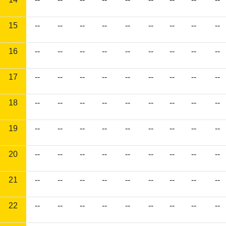
15
--
--
--
--
--
--
--
--
--
16
--
--
--
--
--
--
--
--
--
17
--
--
--
--
--
--
--
--
--
18
--
--
--
--
--
--
--
--
--
19
--
--
--
--
--
--
--
--
--
20
--
--
--
--
--
--
--
--
--
21
--
--
--
--
--
--
--
--
--
22
--
--
--
--
--
--
--
--
--