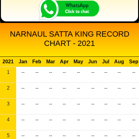
NARNAUL SATTA KING RECORD
CHART - 2021
2021
Jan
Feb
Mar
Apr
May
Jun
Jul
Aug
Sep
1
--
--
--
--
--
--
--
--
--
2
--
--
--
--
--
--
--
--
--
3
--
--
--
--
--
--
--
--
--
4
--
--
--
--
--
--
--
--
--
5
--
--
--
--
--
--
--
--
--