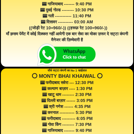
🎰 गाजियाबाद ------- 9:40 PM
🎰 दुबई गोल्ड -------- 10:30 PM
🎰 गली ----------- 11:40 PM
🎰 दिसावर ---------- 03:00 AM
((जोड़ी रेट 10=960/-)) ((हरूफ़ रेट 100=960/-))
माँ क़सम पेमेंट में कोई दिक्कत नहीं आयेगी एक बार सेवा का मोका ज़रूर दे सट्टा कंपनी
मैनेजर की ज़िम्मेवारी है
सीधे सट्टा कंपनी का No 1 खाईवाल
⭕️ MONTY BHAI KHAIWAL ⭕️
🎰 फरीदाबाद सवेरा --- 12:30 PM
🎰 कल्याण बाज़ार ---- 1:30 PM
🎰 खाटू धाम -------- 2:30 PM
🎰 दिल्ली बाज़ार ------ 3:05 PM
🎰 श्री गणेश ------ 4:35 PM
🎰 करनाल ---------- 5:30 PM
🎰 फरीदाबाद --------- 6:05 PM
🎰 गोवा किंग -------- 7:30 PM
🎰 गाजियाबाद ------- 9:40 PM