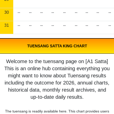
30
--
--
--
--
--
--
--
--
--
31
--
--
--
--
--
--
--
--
--
TUENSANG SATTA KING CHART
Welcome to the tuensang page on [A1 Satta]
This is an online hub containing everything you
might want to know about Tuensang results
including the outcome for 2026, annual charts,
historical data, monthly result archives, and
up-to-date daily results.
The tuensang is readily available here. This chart provides users