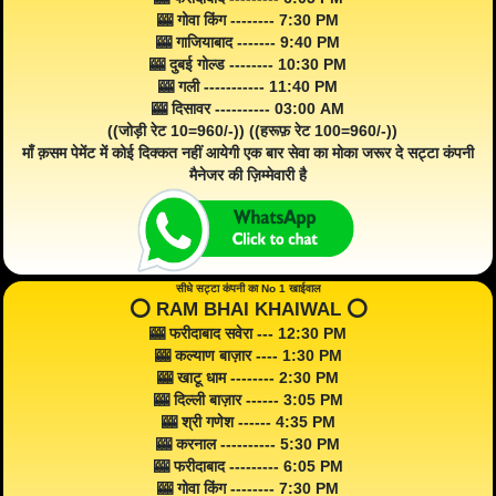
🎰 गोवा किंग -------- 7:30 PM
🎰 गाजियाबाद ------- 9:40 PM
🎰 दुबई गोल्ड -------- 10:30 PM
🎰 गली ----------- 11:40 PM
🎰 दिसावर ---------- 03:00 AM
((जोड़ी रेट 10=960/-)) ((हरूफ़ रेट 100=960/-))
माँ क़सम पेमेंट में कोई दिक्कत नहीं आयेगी एक बार सेवा का मोका जरूर दे सट्टा कंपनी
मैनेजर की ज़िम्मेवारी है
सीधे सट्टा कंपनी का No 1 खाईवाल
⭕️ RAM BHAI KHAIWAL ⭕️
🎰 फरीदाबाद सवेरा --- 12:30 PM
🎰 कल्याण बाज़ार ---- 1:30 PM
🎰 खाटू धाम -------- 2:30 PM
🎰 दिल्ली बाज़ार ------ 3:05 PM
🎰 श्री गणेश ------ 4:35 PM
🎰 करनाल ---------- 5:30 PM
🎰 फरीदाबाद --------- 6:05 PM
🎰 गोवा किंग -------- 7:30 PM