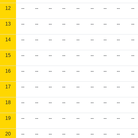
12
--
--
--
--
--
--
--
--
--
13
--
--
--
--
--
--
--
--
--
14
--
--
--
--
--
--
--
--
--
15
--
--
--
--
--
--
--
--
--
16
--
--
--
--
--
--
--
--
--
17
--
--
--
--
--
--
--
--
--
18
--
--
--
--
--
--
--
--
--
19
--
--
--
--
--
--
--
--
--
20
--
--
--
--
--
--
--
--
--