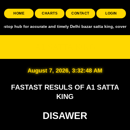
HOME
CHARTS
CONTACT
LOGIN
for accurate and timely Delhi bazar satta king, covering all major m
A1 SATTA KING
August 7, 2026, 3:32:50 AM
FASTAST RESULS OF A1 SATTA
KING
DISAWER