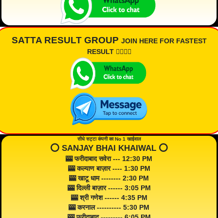
SATTA RESULT GROUP
JOIN HERE FOR FASTEST
RESULT 👇🏾👇🏾
सीधे सट्टा कंपनी का No 1 खाईवाल
⭕️ SANJAY BHAI KHAIWAL ⭕️
🎰 फरीदाबाद सवेरा --- 12:30 PM
🎰 कल्याण बाज़ार ---- 1:30 PM
🎰 खाटू धाम -------- 2:30 PM
🎰 दिल्ली बाज़ार ------ 3:05 PM
🎰 श्री गणेश ------ 4:35 PM
🎰 करनाल ---------- 5:30 PM
🎰 फरीदाबाद --------- 6:05 PM