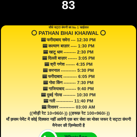
83
सीधे सट्टा कंपनी का No 1 खाईवाल
⭕️ PATHAN BHAI KHAIWAL ⭕️
🎰 फरीदाबाद सवेरा --- 12:30 PM
🎰 कल्याण बाज़ार ---- 1:30 PM
🎰 खाटू धाम -------- 2:30 PM
🎰 दिल्ली बाज़ार ------ 3:05 PM
🎰 श्री गणेश ------ 4:35 PM
🎰 करनाल ---------- 5:30 PM
🎰 फरीदाबाद --------- 6:05 PM
🎰 गोवा किंग -------- 7:30 PM
🎰 गाजियाबाद ------- 9:40 PM
🎰 दुबई गोल्ड -------- 10:30 PM
🎰 गली ----------- 11:40 PM
🎰 दिसावर ---------- 03:00 AM
((जोड़ी रेट 10=960/-)) ((हरूफ़ रेट 100=960/-))
माँ क़सम पेमेंट में कोई दिक्कत नहीं आयेगी एक बार सेवा का मोका जरूर दे सट्टा कंपनी
मैनेजर की ज़िम्मेवारी है