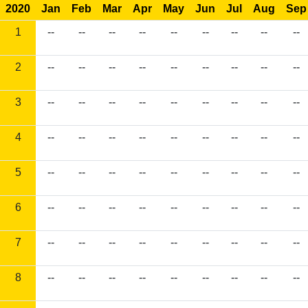
2020
Jan
Feb
Mar
Apr
May
Jun
Jul
Aug
Sep
1
--
--
--
--
--
--
--
--
--
2
--
--
--
--
--
--
--
--
--
3
--
--
--
--
--
--
--
--
--
4
--
--
--
--
--
--
--
--
--
5
--
--
--
--
--
--
--
--
--
6
--
--
--
--
--
--
--
--
--
7
--
--
--
--
--
--
--
--
--
8
--
--
--
--
--
--
--
--
--