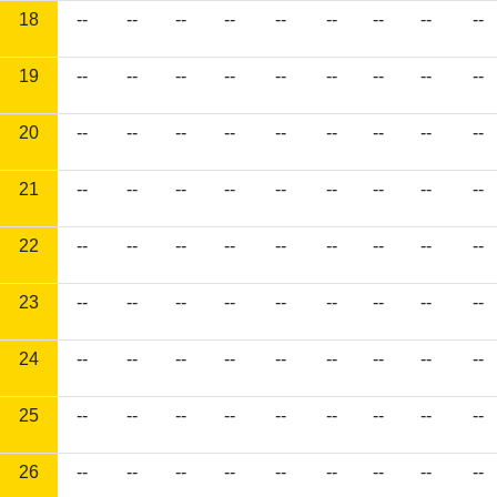
18
--
--
--
--
--
--
--
--
--
19
--
--
--
--
--
--
--
--
--
20
--
--
--
--
--
--
--
--
--
21
--
--
--
--
--
--
--
--
--
22
--
--
--
--
--
--
--
--
--
23
--
--
--
--
--
--
--
--
--
24
--
--
--
--
--
--
--
--
--
25
--
--
--
--
--
--
--
--
--
26
--
--
--
--
--
--
--
--
--