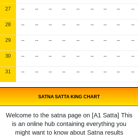
27
--
--
--
--
--
--
--
--
--
28
--
--
--
--
--
--
--
--
--
29
--
--
--
--
--
--
--
--
--
30
--
--
--
--
--
--
--
--
--
31
--
--
--
--
--
--
--
--
--
SATNA SATTA KING CHART
Welcome to the satna page on [A1 Satta] This
is an online hub containing everything you
might want to know about Satna results