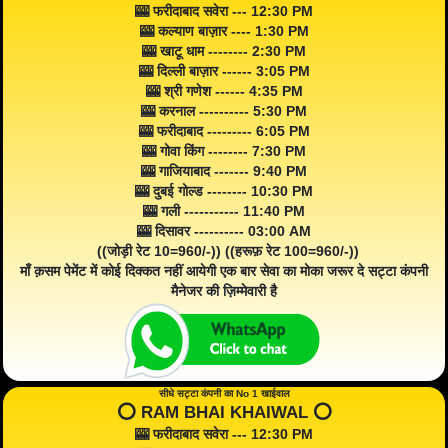
🎰 फरीदाबाद सवेरा --- 12:30 PM
🎰 कल्याण बाज़ार ---- 1:30 PM
🎰 खाटू धाम -------- 2:30 PM
🎰 दिल्ली बाज़ार ------ 3:05 PM
🎰 श्री गणेश ------ 4:35 PM
🎰 करनाल ---------- 5:30 PM
🎰 फरीदाबाद --------- 6:05 PM
🎰 गोवा किंग -------- 7:30 PM
🎰 गाजियाबाद ------- 9:40 PM
🎰 दुबई गोल्ड -------- 10:30 PM
🎰 गली ----------- 11:40 PM
🎰 दिसावर ---------- 03:00 AM
((जोड़ी रेट 10=960/-)) ((हरूफ़ रेट 100=960/-))
माँ क़सम पेमेंट में कोई दिक्कत नहीं आयेगी एक बार सेवा का मोका जरूर दे सट्टा कंपनी
मैनेजर की ज़िम्मेवारी है
सीधे सट्टा कंपनी का No 1 खाईवाल
⭕️ RAM BHAI KHAIWAL ⭕️
🎰 फरीदाबाद सवेरा --- 12:30 PM