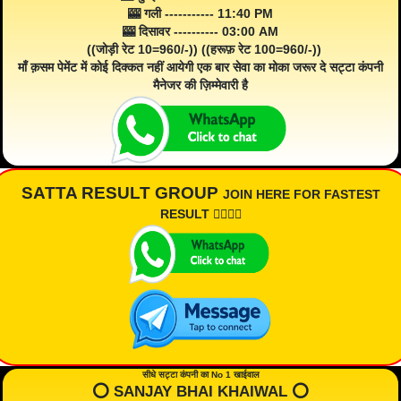
🎰 गली ----------- 11:40 PM
🎰 दिसावर ---------- 03:00 AM
((जोड़ी रेट 10=960/-)) ((हरूफ़ रेट 100=960/-))
माँ क़सम पेमेंट में कोई दिक्कत नहीं आयेगी एक बार सेवा का मोका जरूर दे सट्टा कंपनी
मैनेजर की ज़िम्मेवारी है
SATTA RESULT GROUP
JOIN HERE FOR FASTEST
RESULT 👇🏾👇🏾
सीधे सट्टा कंपनी का No 1 खाईवाल
⭕️ SANJAY BHAI KHAIWAL ⭕️