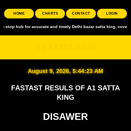
HOME
CHARTS
CONTACT
LOGIN
 for accurate and timely Delhi bazar satta king, covering all major 
A1 SATTA KING
August 9, 2026, 5:44:24 AM
FASTAST RESULS OF A1 SATTA
KING
DISAWER