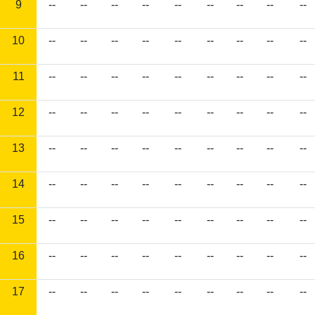
9
--
--
--
--
--
--
--
--
--
10
--
--
--
--
--
--
--
--
--
11
--
--
--
--
--
--
--
--
--
12
--
--
--
--
--
--
--
--
--
13
--
--
--
--
--
--
--
--
--
14
--
--
--
--
--
--
--
--
--
15
--
--
--
--
--
--
--
--
--
16
--
--
--
--
--
--
--
--
--
17
--
--
--
--
--
--
--
--
--