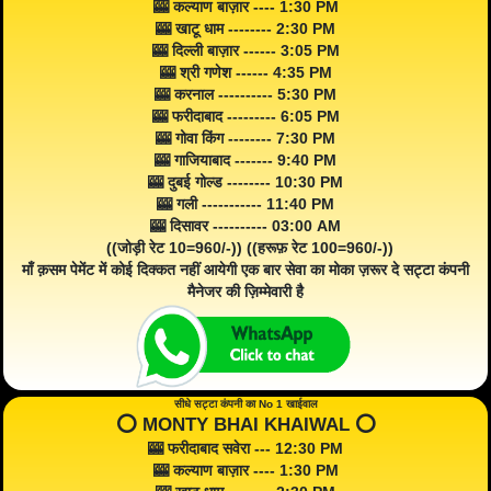
🎰 कल्याण बाज़ार ---- 1:30 PM
🎰 खाटू धाम -------- 2:30 PM
🎰 दिल्ली बाज़ार ------ 3:05 PM
🎰 श्री गणेश ------ 4:35 PM
🎰 करनाल ---------- 5:30 PM
🎰 फरीदाबाद --------- 6:05 PM
🎰 गोवा किंग -------- 7:30 PM
🎰 गाजियाबाद ------- 9:40 PM
🎰 दुबई गोल्ड -------- 10:30 PM
🎰 गली ----------- 11:40 PM
🎰 दिसावर ---------- 03:00 AM
((जोड़ी रेट 10=960/-)) ((हरूफ़ रेट 100=960/-))
माँ क़सम पेमेंट में कोई दिक्कत नहीं आयेगी एक बार सेवा का मोका ज़रूर दे सट्टा कंपनी
मैनेजर की ज़िम्मेवारी है
सीधे सट्टा कंपनी का No 1 खाईवाल
⭕️ MONTY BHAI KHAIWAL ⭕️
🎰 फरीदाबाद सवेरा --- 12:30 PM
🎰 कल्याण बाज़ार ---- 1:30 PM