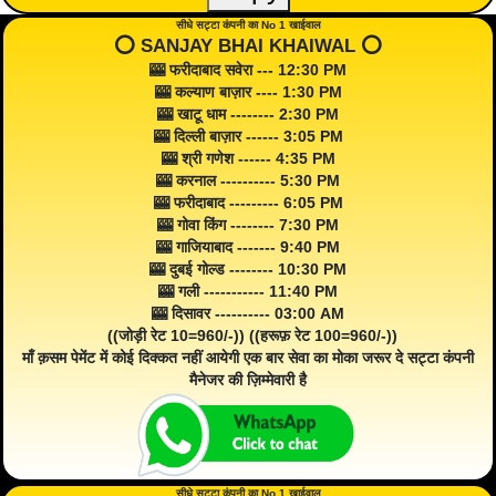
सीधे सट्टा कंपनी का No 1 खाईवाल
⭕️ SANJAY BHAI KHAIWAL ⭕️
🎰 फरीदाबाद सवेरा --- 12:30 PM
🎰 कल्याण बाज़ार ---- 1:30 PM
🎰 खाटू धाम -------- 2:30 PM
🎰 दिल्ली बाज़ार ------ 3:05 PM
🎰 श्री गणेश ------ 4:35 PM
🎰 करनाल ---------- 5:30 PM
🎰 फरीदाबाद --------- 6:05 PM
🎰 गोवा किंग -------- 7:30 PM
🎰 गाजियाबाद ------- 9:40 PM
🎰 दुबई गोल्ड -------- 10:30 PM
🎰 गली ----------- 11:40 PM
🎰 दिसावर ---------- 03:00 AM
((जोड़ी रेट 10=960/-)) ((हरूफ़ रेट 100=960/-))
माँ क़सम पेमेंट में कोई दिक्कत नहीं आयेगी एक बार सेवा का मोका जरूर दे सट्टा कंपनी
मैनेजर की ज़िम्मेवारी है
सीधे सट्टा कंपनी का No 1 खाईवाल