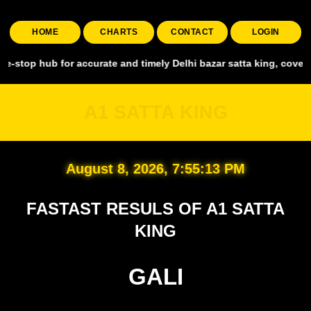
HOME
CHARTS
CONTACT
LOGIN
 for accurate and timely Delhi bazar satta king, covering all major
A1 SATTA KING
August 8, 2026, 7:55:14 PM
FASTAST RESULS OF A1 SATTA
KING
GALI