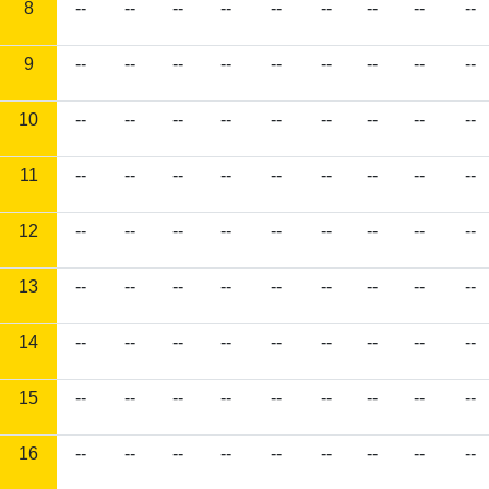
8
--
--
--
--
--
--
--
--
--
9
--
--
--
--
--
--
--
--
--
10
--
--
--
--
--
--
--
--
--
11
--
--
--
--
--
--
--
--
--
12
--
--
--
--
--
--
--
--
--
13
--
--
--
--
--
--
--
--
--
14
--
--
--
--
--
--
--
--
--
15
--
--
--
--
--
--
--
--
--
16
--
--
--
--
--
--
--
--
--