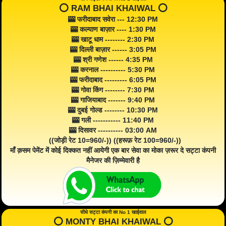
⭕️ RAM BHAI KHAIWAL ⭕️
🎰 फरीदाबाद सवेरा --- 12:30 PM
🎰 कल्याण बाज़ार ---- 1:30 PM
🎰 खाटू धाम -------- 2:30 PM
🎰 दिल्ली बाज़ार ------ 3:05 PM
🎰 श्री गणेश ------ 4:35 PM
🎰 करनाल ---------- 5:30 PM
🎰 फरीदाबाद --------- 6:05 PM
🎰 गोवा किंग -------- 7:30 PM
🎰 गाजियाबाद ------- 9:40 PM
🎰 दुबई गोल्ड -------- 10:30 PM
🎰 गली ----------- 11:40 PM
🎰 दिसावर ---------- 03:00 AM
((जोड़ी रेट 10=960/-)) ((हरूफ़ रेट 100=960/-))
माँ क़सम पेमेंट में कोई दिक्कत नहीं आयेगी एक बार सेवा का मोका ज़रूर दे सट्टा कंपनी
मैनेजर की ज़िम्मेवारी है
सीधे सट्टा कंपनी का No 1 खाईवाल
⭕️ MONTY BHAI KHAIWAL ⭕️