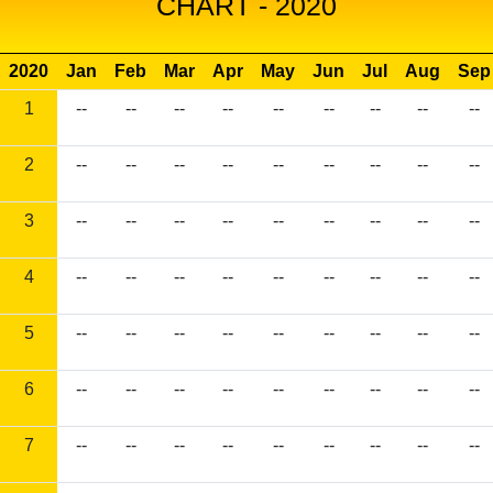
CHART - 2020
2020
Jan
Feb
Mar
Apr
May
Jun
Jul
Aug
Sep
1
--
--
--
--
--
--
--
--
--
2
--
--
--
--
--
--
--
--
--
3
--
--
--
--
--
--
--
--
--
4
--
--
--
--
--
--
--
--
--
5
--
--
--
--
--
--
--
--
--
6
--
--
--
--
--
--
--
--
--
7
--
--
--
--
--
--
--
--
--