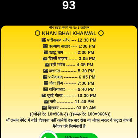
93
सीधे सट्टा कंपनी का No 1 खाईवाल
⭕️ KHAN BHAI KHAIWAL ⭕️
🎰 फरीदाबाद सवेरा --- 12:30 PM
🎰 कल्याण बाज़ार ---- 1:30 PM
🎰 खाटू धाम -------- 2:30 PM
🎰 दिल्ली बाज़ार ------ 3:05 PM
🎰 श्री गणेश ------ 4:35 PM
🎰 करनाल ---------- 5:30 PM
🎰 फरीदाबाद --------- 6:05 PM
🎰 गोवा किंग -------- 7:30 PM
🎰 गाजियाबाद ------- 9:40 PM
🎰 दुबई गोल्ड -------- 10:30 PM
🎰 गली ----------- 11:40 PM
🎰 दिसावर ---------- 03:00 AM
((जोड़ी रेट 10=960/-)) ((हरूफ़ रेट 100=960/-))
माँ क़सम पेमेंट में कोई दिक्कत नहीं आयेगी एक बार सेवा का मोका जरूर दे सट्टा कंपनी
मैनेजर की ज़िम्मेवारी है