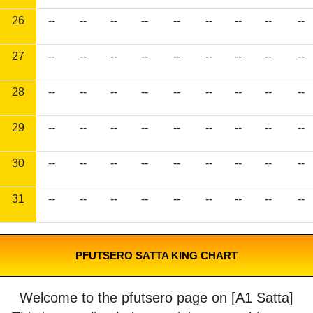
26
--
--
--
--
--
--
--
--
--
27
--
--
--
--
--
--
--
--
--
28
--
--
--
--
--
--
--
--
--
29
--
--
--
--
--
--
--
--
--
30
--
--
--
--
--
--
--
--
--
31
--
--
--
--
--
--
--
--
--
PFUTSERO SATTA KING CHART
Welcome to the pfutsero page on [A1 Satta]