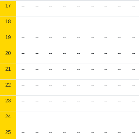
17
--
--
--
--
--
--
--
--
--
18
--
--
--
--
--
--
--
--
--
19
--
--
--
--
--
--
--
--
--
20
--
--
--
--
--
--
--
--
--
21
--
--
--
--
--
--
--
--
--
22
--
--
--
--
--
--
--
--
--
23
--
--
--
--
--
--
--
--
--
24
--
--
--
--
--
--
--
--
--
25
--
--
--
--
--
--
--
--
--