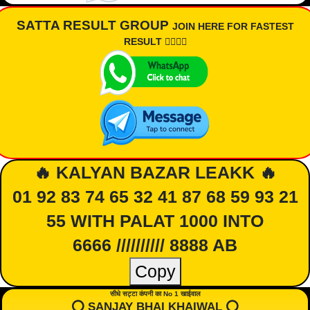
SATTA RESULT GROUP
JOIN HERE FOR FASTEST
RESULT 👇🏾👇🏾
🔥 KALYAN BAZAR LEAKK 🔥
01 92 83 74 65 32 41 87 68 59 93 21
55 WITH PALAT 1000 INTO
6666 ////////// 8888 AB
Copy
सीधे सट्टा कंपनी का No 1 खाईवाल
⭕️ SANJAY BHAI KHAIWAL ⭕️