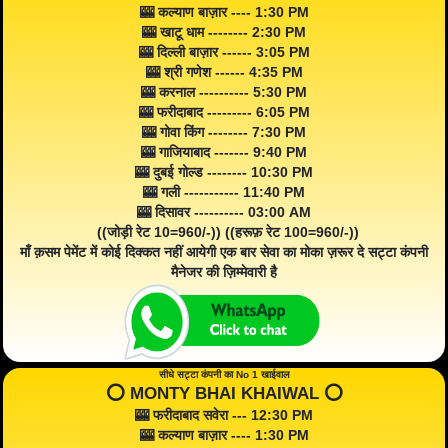
🎰 कल्याण बाज़ार ---- 1:30 PM
🎰 खाटू धाम -------- 2:30 PM
🎰 दिल्ली बाज़ार ------ 3:05 PM
🎰 श्री गणेश ------ 4:35 PM
🎰 करनाल ---------- 5:30 PM
🎰 फरीदाबाद --------- 6:05 PM
🎰 गोवा किंग -------- 7:30 PM
🎰 गाजियाबाद ------- 9:40 PM
🎰 दुबई गोल्ड -------- 10:30 PM
🎰 गली ----------- 11:40 PM
🎰 दिसावर ---------- 03:00 AM
((जोड़ी रेट 10=960/-)) ((हरूफ़ रेट 100=960/-))
माँ क़सम पेमेंट में कोई दिक्कत नहीं आयेगी एक बार सेवा का मोका ज़रूर दे सट्टा कंपनी
मैनेजर की ज़िम्मेवारी है
सीधे सट्टा कंपनी का No 1 खाईवाल
⭕️ MONTY BHAI KHAIWAL ⭕️
🎰 फरीदाबाद सवेरा --- 12:30 PM
🎰 कल्याण बाज़ार ---- 1:30 PM