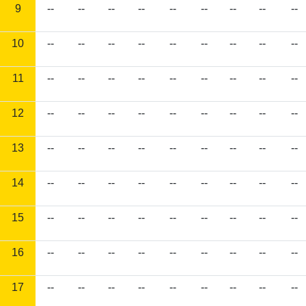
9
--
--
--
--
--
--
--
--
--
10
--
--
--
--
--
--
--
--
--
11
--
--
--
--
--
--
--
--
--
12
--
--
--
--
--
--
--
--
--
13
--
--
--
--
--
--
--
--
--
14
--
--
--
--
--
--
--
--
--
15
--
--
--
--
--
--
--
--
--
16
--
--
--
--
--
--
--
--
--
17
--
--
--
--
--
--
--
--
--