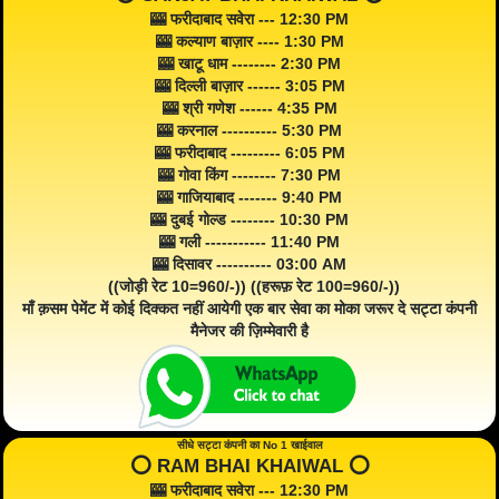
🎰 फरीदाबाद सवेरा --- 12:30 PM
🎰 कल्याण बाज़ार ---- 1:30 PM
🎰 खाटू धाम -------- 2:30 PM
🎰 दिल्ली बाज़ार ------ 3:05 PM
🎰 श्री गणेश ------ 4:35 PM
🎰 करनाल ---------- 5:30 PM
🎰 फरीदाबाद --------- 6:05 PM
🎰 गोवा किंग -------- 7:30 PM
🎰 गाजियाबाद ------- 9:40 PM
🎰 दुबई गोल्ड -------- 10:30 PM
🎰 गली ----------- 11:40 PM
🎰 दिसावर ---------- 03:00 AM
((जोड़ी रेट 10=960/-)) ((हरूफ़ रेट 100=960/-))
माँ क़सम पेमेंट में कोई दिक्कत नहीं आयेगी एक बार सेवा का मोका जरूर दे सट्टा कंपनी
मैनेजर की ज़िम्मेवारी है
सीधे सट्टा कंपनी का No 1 खाईवाल
⭕️ RAM BHAI KHAIWAL ⭕️
🎰 फरीदाबाद सवेरा --- 12:30 PM