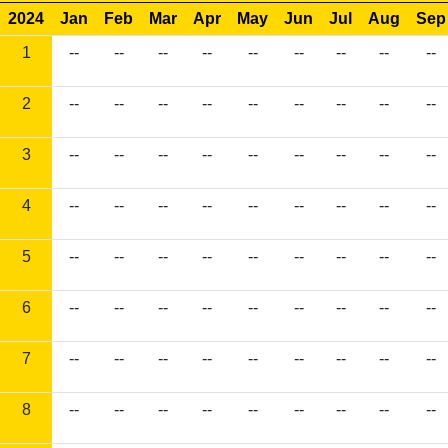
2024
Jan
Feb
Mar
Apr
May
Jun
Jul
Aug
Sep
1
--
--
--
--
--
--
--
--
--
2
--
--
--
--
--
--
--
--
--
3
--
--
--
--
--
--
--
--
--
4
--
--
--
--
--
--
--
--
--
5
--
--
--
--
--
--
--
--
--
6
--
--
--
--
--
--
--
--
--
7
--
--
--
--
--
--
--
--
--
8
--
--
--
--
--
--
--
--
--