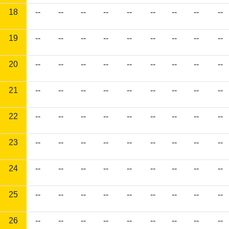
18
--
--
--
--
--
--
--
--
--
19
--
--
--
--
--
--
--
--
--
20
--
--
--
--
--
--
--
--
--
21
--
--
--
--
--
--
--
--
--
22
--
--
--
--
--
--
--
--
--
23
--
--
--
--
--
--
--
--
--
24
--
--
--
--
--
--
--
--
--
25
--
--
--
--
--
--
--
--
--
26
--
--
--
--
--
--
--
--
--