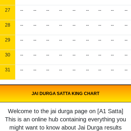
27
--
--
--
--
--
--
--
--
--
28
--
--
--
--
--
--
--
--
--
29
--
--
--
--
--
--
--
--
--
30
--
--
--
--
--
--
--
--
--
31
--
--
--
--
--
--
--
--
--
JAI DURGA SATTA KING CHART
Welcome to the jai durga page on [A1 Satta]
This is an online hub containing everything you
might want to know about Jai Durga results