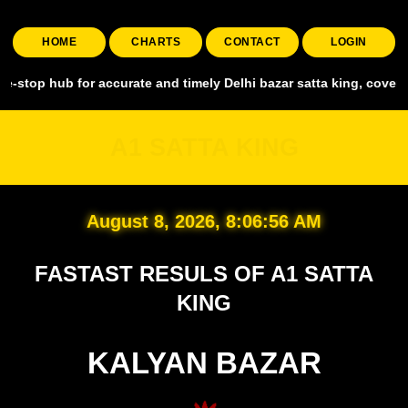
HOME
CHARTS
CONTACT
LOGIN
for accurate and timely Delhi bazar satta king, covering all major 
A1 SATTA KING
August 8, 2026, 8:06:58 AM
FASTAST RESULS OF A1 SATTA
KING
KALYAN BAZAR