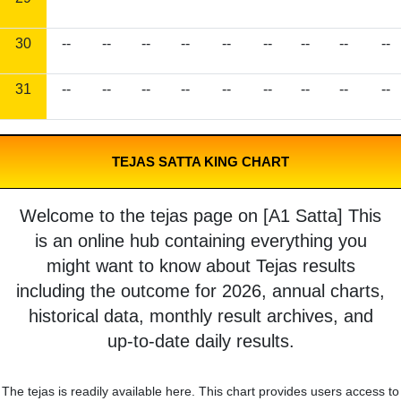
30
--
--
--
--
--
--
--
--
--
31
--
--
--
--
--
--
--
--
--
TEJAS SATTA KING CHART
Welcome to the tejas page on [A1 Satta] This
is an online hub containing everything you
might want to know about Tejas results
including the outcome for 2026, annual charts,
historical data, monthly result archives, and
up-to-date daily results.
The tejas is readily available here. This chart provides users access to