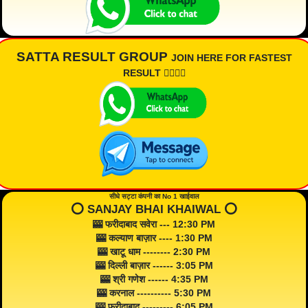
SATTA RESULT GROUP
JOIN HERE FOR FASTEST
RESULT 👇🏾👇🏾
सीधे सट्टा कंपनी का No 1 खाईवाल
⭕️ SANJAY BHAI KHAIWAL ⭕️
🎰 फरीदाबाद सवेरा --- 12:30 PM
🎰 कल्याण बाज़ार ---- 1:30 PM
🎰 खाटू धाम -------- 2:30 PM
🎰 दिल्ली बाज़ार ------ 3:05 PM
🎰 श्री गणेश ------ 4:35 PM
🎰 करनाल ---------- 5:30 PM
🎰 फरीदाबाद --------- 6:05 PM