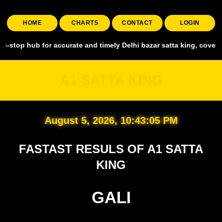
HOME
CHARTS
CONTACT
LOGIN
ub for accurate and timely Delhi bazar satta king, covering all majo
A1 SATTA KING
August 5, 2026, 10:43:06 PM
FASTAST RESULS OF A1 SATTA
KING
GALI