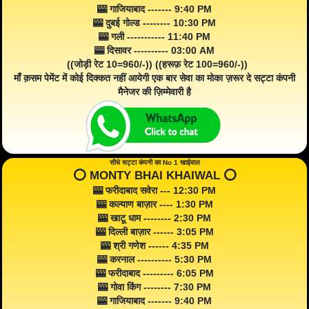
🎰 गाजियाबाद ------- 9:40 PM
🎰 दुबई गोल्ड -------- 10:30 PM
🎰 गली ----------- 11:40 PM
🎰 दिसावर ---------- 03:00 AM
((जोड़ी रेट 10=960/-)) ((हरूफ़ रेट 100=960/-))
माँ क़सम पेमेंट में कोई दिक्कत नहीं आयेगी एक बार सेवा का मोका ज़रूर दे सट्टा कंपनी
मैनेजर की ज़िम्मेवारी है
सीधे सट्टा कंपनी का No 1 खाईवाल
⭕️ MONTY BHAI KHAIWAL ⭕️
🎰 फरीदाबाद सवेरा --- 12:30 PM
🎰 कल्याण बाज़ार ---- 1:30 PM
🎰 खाटू धाम -------- 2:30 PM
🎰 दिल्ली बाज़ार ------ 3:05 PM
🎰 श्री गणेश ------ 4:35 PM
🎰 करनाल ---------- 5:30 PM
🎰 फरीदाबाद --------- 6:05 PM
🎰 गोवा किंग -------- 7:30 PM
🎰 गाजियाबाद ------- 9:40 PM