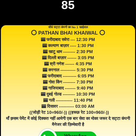
85
सीधे सट्टा कंपनी का No 1 खाईवाल
⭕️ PATHAN BHAI KHAIWAL ⭕️
🎰 फरीदाबाद सवेरा --- 12:30 PM
🎰 कल्याण बाज़ार ---- 1:30 PM
🎰 खाटू धाम -------- 2:30 PM
🎰 दिल्ली बाज़ार ------ 3:05 PM
🎰 श्री गणेश ------ 4:35 PM
🎰 करनाल ---------- 5:30 PM
🎰 फरीदाबाद --------- 6:05 PM
🎰 गोवा किंग -------- 7:30 PM
🎰 गाजियाबाद ------- 9:40 PM
🎰 दुबई गोल्ड -------- 10:30 PM
🎰 गली ----------- 11:40 PM
🎰 दिसावर ---------- 03:00 AM
((जोड़ी रेट 10=960/-)) ((हरूफ़ रेट 100=960/-))
माँ क़सम पेमेंट में कोई दिक्कत नहीं आयेगी एक बार सेवा का मोका जरूर दे सट्टा कंपनी
मैनेजर की ज़िम्मेवारी है