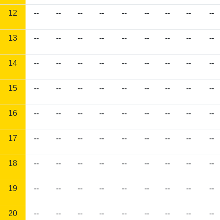
12
--
--
--
--
--
--
--
--
--
13
--
--
--
--
--
--
--
--
--
14
--
--
--
--
--
--
--
--
--
15
--
--
--
--
--
--
--
--
--
16
--
--
--
--
--
--
--
--
--
17
--
--
--
--
--
--
--
--
--
18
--
--
--
--
--
--
--
--
--
19
--
--
--
--
--
--
--
--
--
20
--
--
--
--
--
--
--
--
--