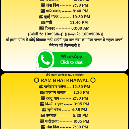
🎰 गोवा किंग -------- 7:30 PM
🎰 गाजियाबाद ------- 9:40 PM
🎰 दुबई गोल्ड -------- 10:30 PM
🎰 गली ----------- 11:40 PM
🎰 दिसावर ---------- 03:00 AM
((जोड़ी रेट 10=960/-)) ((हरूफ़ रेट 100=960/-))
माँ क़सम पेमेंट में कोई दिक्कत नहीं आयेगी एक बार सेवा का मोका जरूर दे सट्टा कंपनी
मैनेजर की ज़िम्मेवारी है
सीधे सट्टा कंपनी का No 1 खाईवाल
⭕️ RAM BHAI KHAIWAL ⭕️
🎰 फरीदाबाद सवेरा --- 12:30 PM
🎰 कल्याण बाज़ार ---- 1:30 PM
🎰 खाटू धाम -------- 2:30 PM
🎰 दिल्ली बाज़ार ------ 3:05 PM
🎰 श्री गणेश ------ 4:35 PM
🎰 करनाल ---------- 5:30 PM
🎰 फरीदाबाद --------- 6:05 PM
🎰 गोवा किंग -------- 7:30 PM