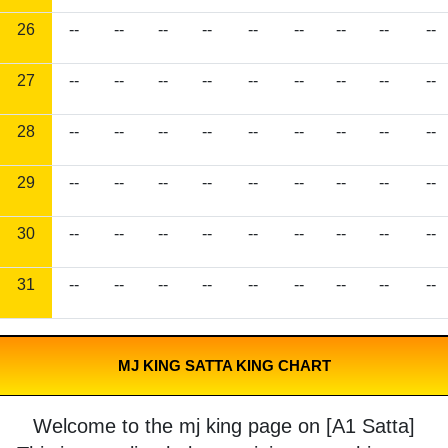
26
--
--
--
--
--
--
--
--
--
27
--
--
--
--
--
--
--
--
--
28
--
--
--
--
--
--
--
--
--
29
--
--
--
--
--
--
--
--
--
30
--
--
--
--
--
--
--
--
--
31
--
--
--
--
--
--
--
--
--
MJ KING SATTA KING CHART
Welcome to the mj king page on [A1 Satta]