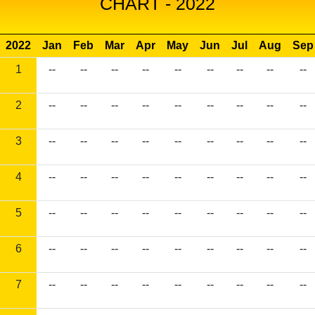
CHART - 2022
2022
Jan
Feb
Mar
Apr
May
Jun
Jul
Aug
Sep
1
--
--
--
--
--
--
--
--
--
2
--
--
--
--
--
--
--
--
--
3
--
--
--
--
--
--
--
--
--
4
--
--
--
--
--
--
--
--
--
5
--
--
--
--
--
--
--
--
--
6
--
--
--
--
--
--
--
--
--
7
--
--
--
--
--
--
--
--
--