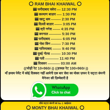
⭕️ RAM BHAI KHAIWAL ⭕️
🎰 फरीदाबाद सवेरा --- 12:30 PM
🎰 कल्याण बाज़ार ---- 1:30 PM
🎰 खाटू धाम -------- 2:30 PM
🎰 दिल्ली बाज़ार ------ 3:05 PM
🎰 श्री गणेश ------ 4:35 PM
🎰 करनाल ---------- 5:30 PM
🎰 फरीदाबाद --------- 6:05 PM
🎰 गोवा किंग -------- 7:30 PM
🎰 गाजियाबाद ------- 9:40 PM
🎰 दुबई गोल्ड -------- 10:30 PM
🎰 गली ----------- 11:40 PM
🎰 दिसावर ---------- 03:00 AM
((जोड़ी रेट 10=960/-)) ((हरूफ़ रेट 100=960/-))
माँ क़सम पेमेंट में कोई दिक्कत नहीं आयेगी एक बार सेवा का मोका ज़रूर दे सट्टा कंपनी
मैनेजर की ज़िम्मेवारी है
सीधे सट्टा कंपनी का No 1 खाईवाल
⭕️ MONTY BHAI KHAIWAL ⭕️