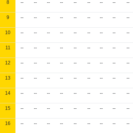
8
--
--
--
--
--
--
--
--
--
9
--
--
--
--
--
--
--
--
--
10
--
--
--
--
--
--
--
--
--
11
--
--
--
--
--
--
--
--
--
12
--
--
--
--
--
--
--
--
--
13
--
--
--
--
--
--
--
--
--
14
--
--
--
--
--
--
--
--
--
15
--
--
--
--
--
--
--
--
--
16
--
--
--
--
--
--
--
--
--