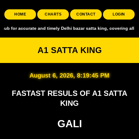
HOME
CHARTS
CONTACT
LOGIN
accurate and timely Delhi bazar satta king, covering all major mark
A1 SATTA KING
August 6, 2026, 8:19:46 PM
FASTAST RESULS OF A1 SATTA
KING
GALI