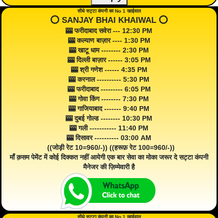
सीधे सट्टा कंपनी का No 1 खाईवाल
⭕️ SANJAY BHAI KHAIWAL ⭕️
🎰 फरीदाबाद सवेरा --- 12:30 PM
🎰 कल्याण बाज़ार ---- 1:30 PM
🎰 खाटू धाम -------- 2:30 PM
🎰 दिल्ली बाज़ार ------ 3:05 PM
🎰 श्री गणेश ------ 4:35 PM
🎰 करनाल ---------- 5:30 PM
🎰 फरीदाबाद --------- 6:05 PM
🎰 गोवा किंग -------- 7:30 PM
🎰 गाजियाबाद ------- 9:40 PM
🎰 दुबई गोल्ड -------- 10:30 PM
🎰 गली ----------- 11:40 PM
🎰 दिसावर ---------- 03:00 AM
((जोड़ी रेट 10=960/-)) ((हरूफ़ रेट 100=960/-))
माँ क़सम पेमेंट में कोई दिक्कत नहीं आयेगी एक बार सेवा का मोका जरूर दे सट्टा कंपनी
मैनेजर की ज़िम्मेवारी है
सीधे सट्टा कंपनी का No 1 खाईवाल