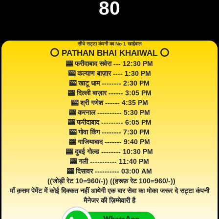
80
सीधे सट्टा कंपनी का No 1 खाईवाल
⭕️ PATHAN BHAI KHAIWAL ⭕️
🎰 फरीदाबाद सवेरा --- 12:30 PM
🎰 कल्याण बाज़ार ---- 1:30 PM
🎰 खाटू धाम -------- 2:30 PM
🎰 दिल्ली बाज़ार ------ 3:05 PM
🎰 श्री गणेश ------ 4:35 PM
🎰 करनाल ---------- 5:30 PM
🎰 फरीदाबाद --------- 6:05 PM
🎰 गोवा किंग -------- 7:30 PM
🎰 गाजियाबाद ------- 9:40 PM
🎰 दुबई गोल्ड -------- 10:30 PM
🎰 गली ----------- 11:40 PM
🎰 दिसावर ---------- 03:00 AM
((जोड़ी रेट 10=960/-)) ((हरूफ़ रेट 100=960/-))
माँ क़सम पेमेंट में कोई दिक्कत नहीं आयेगी एक बार सेवा का मोका जरूर दे सट्टा कंपनी
मैनेजर की ज़िम्मेवारी है