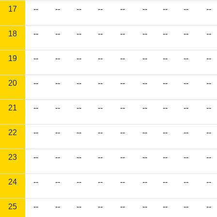
17
--
--
--
--
--
--
--
--
--
18
--
--
--
--
--
--
--
--
--
19
--
--
--
--
--
--
--
--
--
20
--
--
--
--
--
--
--
--
--
21
--
--
--
--
--
--
--
--
--
22
--
--
--
--
--
--
--
--
--
23
--
--
--
--
--
--
--
--
--
24
--
--
--
--
--
--
--
--
--
25
--
--
--
--
--
--
--
--
--