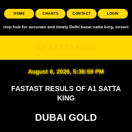
HOME
CHARTS
CONTACT
LOGIN
or accurate and timely Delhi bazar satta king, covering all major m
A1 SATTA KING
August 6, 2026, 5:37:00 PM
FASTAST RESULS OF A1 SATTA
KING
DUBAI GOLD