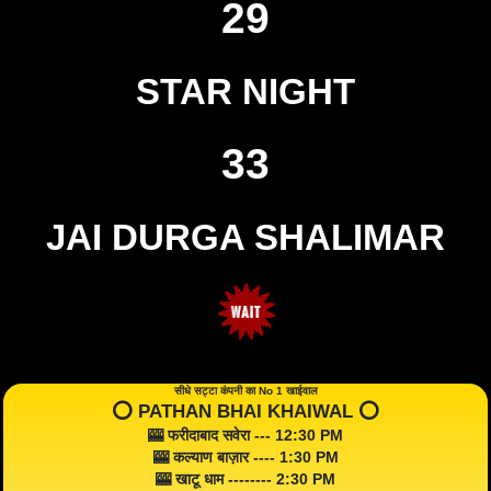
29
STAR NIGHT
33
JAI DURGA SHALIMAR
सीधे सट्टा कंपनी का No 1 खाईवाल
⭕️ PATHAN BHAI KHAIWAL ⭕️
🎰 फरीदाबाद सवेरा --- 12:30 PM
🎰 कल्याण बाज़ार ---- 1:30 PM
🎰 खाटू धाम -------- 2:30 PM