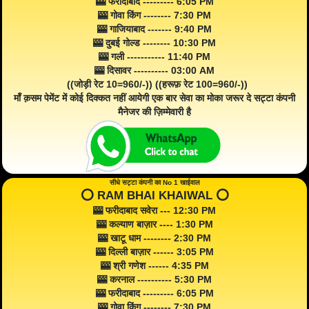
🎰 फरीदाबाद --------- 6:05 PM
🎰 गोवा किंग -------- 7:30 PM
🎰 गाजियाबाद ------- 9:40 PM
🎰 दुबई गोल्ड -------- 10:30 PM
🎰 गली ----------- 11:40 PM
🎰 दिसावर ---------- 03:00 AM
((जोड़ी रेट 10=960/-)) ((हरूफ़ रेट 100=960/-))
माँ क़सम पेमेंट में कोई दिक्कत नहीं आयेगी एक बार सेवा का मोका जरूर दे सट्टा कंपनी
मैनेजर की ज़िम्मेवारी है
सीधे सट्टा कंपनी का No 1 खाईवाल
⭕️ RAM BHAI KHAIWAL ⭕️
🎰 फरीदाबाद सवेरा --- 12:30 PM
🎰 कल्याण बाज़ार ---- 1:30 PM
🎰 खाटू धाम -------- 2:30 PM
🎰 दिल्ली बाज़ार ------ 3:05 PM
🎰 श्री गणेश ------ 4:35 PM
🎰 करनाल ---------- 5:30 PM
🎰 फरीदाबाद --------- 6:05 PM
🎰 गोवा किंग -------- 7:30 PM