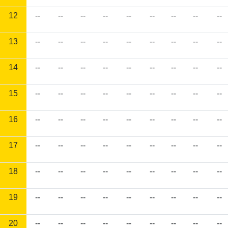
12
--
--
--
--
--
--
--
--
--
13
--
--
--
--
--
--
--
--
--
14
--
--
--
--
--
--
--
--
--
15
--
--
--
--
--
--
--
--
--
16
--
--
--
--
--
--
--
--
--
17
--
--
--
--
--
--
--
--
--
18
--
--
--
--
--
--
--
--
--
19
--
--
--
--
--
--
--
--
--
20
--
--
--
--
--
--
--
--
--