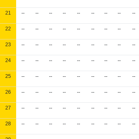
21
--
--
--
--
--
--
--
--
--
22
--
--
--
--
--
--
--
--
--
23
--
--
--
--
--
--
--
--
--
24
--
--
--
--
--
--
--
--
--
25
--
--
--
--
--
--
--
--
--
26
--
--
--
--
--
--
--
--
--
27
--
--
--
--
--
--
--
--
--
28
--
--
--
--
--
--
--
--
--