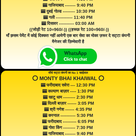
🎰 गाजियाबाद ------- 9:40 PM
🎰 दुबई गोल्ड -------- 10:30 PM
🎰 गली ----------- 11:40 PM
🎰 दिसावर ---------- 03:00 AM
((जोड़ी रेट 10=960/-)) ((हरूफ़ रेट 100=960/-))
माँ क़सम पेमेंट में कोई दिक्कत नहीं आयेगी एक बार सेवा का मोका ज़रूर दे सट्टा कंपनी
मैनेजर की ज़िम्मेवारी है
सीधे सट्टा कंपनी का No 1 खाईवाल
⭕️ MONTY BHAI KHAIWAL ⭕️
🎰 फरीदाबाद सवेरा --- 12:30 PM
🎰 कल्याण बाज़ार ---- 1:30 PM
🎰 खाटू धाम -------- 2:30 PM
🎰 दिल्ली बाज़ार ------ 3:05 PM
🎰 श्री गणेश ------ 4:35 PM
🎰 करनाल ---------- 5:30 PM
🎰 फरीदाबाद --------- 6:05 PM
🎰 गोवा किंग -------- 7:30 PM
🎰 गाजियाबाद ------- 9:40 PM