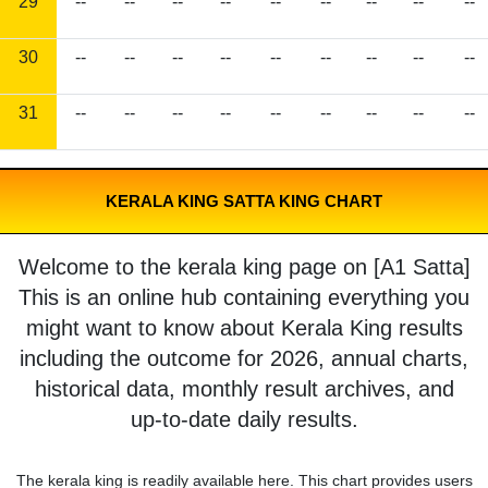
29
--
--
--
--
--
--
--
--
--
30
--
--
--
--
--
--
--
--
--
31
--
--
--
--
--
--
--
--
--
KERALA KING SATTA KING CHART
Welcome to the kerala king page on [A1 Satta]
This is an online hub containing everything you
might want to know about Kerala King results
including the outcome for 2026, annual charts,
historical data, monthly result archives, and
up-to-date daily results.
The kerala king is readily available here. This chart provides users